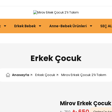
k
Erkek Bebek
Anne-Bebek Ürünleri
SEÇ AL
Erkek Çocuk
Anasayfa
Erkek Çocuk
Mirov Erkek Çocuk 2’li Takım
Mirov Erkek Çocuk 
₺ 650
₺ 750
Online'a öze