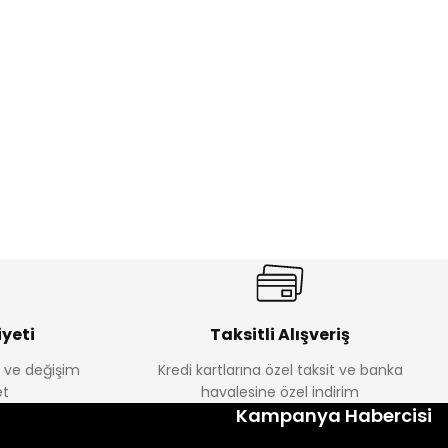
ik Erkek Çocuk 2'li Şortlu Takım
350
yeti
Taksitli Alışveriş
e ve değişim
Kredi kartlarına özel taksit ve banka
Amine
t
havalesine özel indirim
%30
Kampanya Habercisi
tlu Takım
Minik Kral Erkek Çocuk 2'li Şortlu Takım