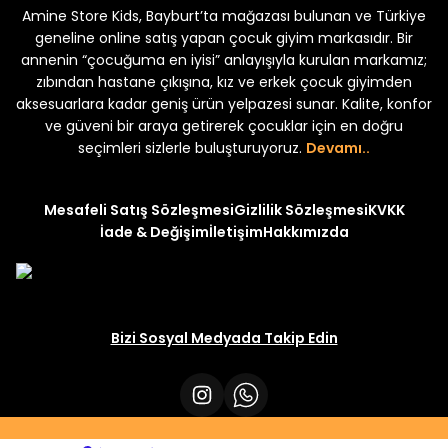
Amine Store Kids, Bayburt’ta mağazası bulunan ve Türkiye
Yeni
₺ 350
₺ 500
geneline online satış yapan çocuk giyim markasıdır. Bir
annenin “çocuğuma en iyisi” anlayışıyla kurulan markamız;
zıbından hastane çıkışına, kız ve erkek çocuk giyimden
aksesuarlara kadar geniş ürün yelpazesi sunar. Kalite, konfor
ve güveni bir araya getirerek çocuklar için en doğru
uk 2'li Şortlu Takım
seçimleri sizlerle buluşturuyoruz.
Devamı..
Mesafeli Satış Sözleşmesi
Gizlilik Sözleşmesi
KVKK
İade & Değişim
İletişim
Hakkımızda
Bizi Sosyal Medyada Takip Edin