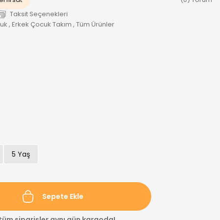
Taksit Seçenekleri
cuk
,
Erkek Çocuk Takım
,
Tüm Ürünler
5 Yaş
Sepete Ekle
 tüm siparişler aynı gün kargoda!