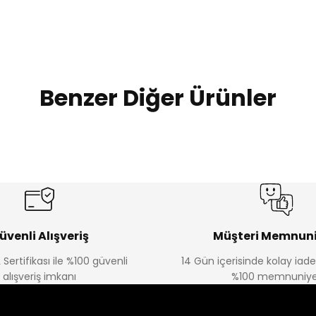
Benzer Diğer Ürünler
Amine
Amine
%30
%30
lon
Kampçı Minik Erkek Çocuk 2'li Şortlu Takım
Kampçı Min
Yeni
Yeni
₺ 350
₺ 
₺ 500
₺ 500
üvenli Alışveriş
Müşteri Memnuni
 Sertifikası ile %100 güvenli
14 Gün içerisinde kolay iad
Amine
alışveriş imkanı
%100 memnuniye
%30
kek Çocuk 2'li Şortlu Takım
Kampçı Minik Erkek Çocuk 2'li Şor