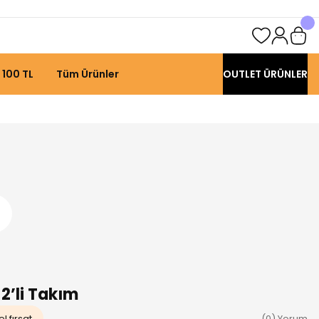
 100 TL
Tüm Ürünler
OUTLET ÜRÜNLER
2’li Takım
l fırsat
(0) Yorum