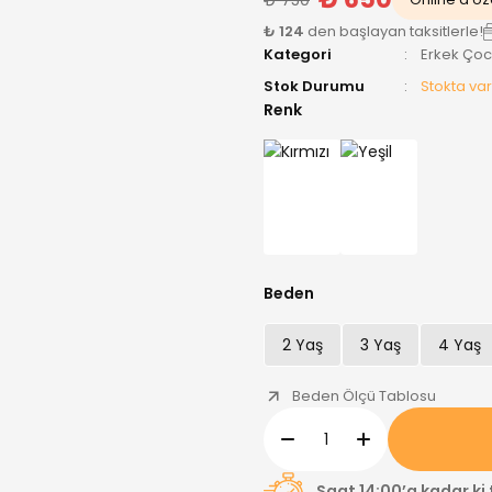
₺ 124
den başlayan taksitlerle!
Kategori
Erkek Ço
Stok Durumu
Stokta var
Renk
Beden
2 Yaş
3 Yaş
4 Yaş
Beden Ölçü Tablosu
Saat 14:00’a kadar ki