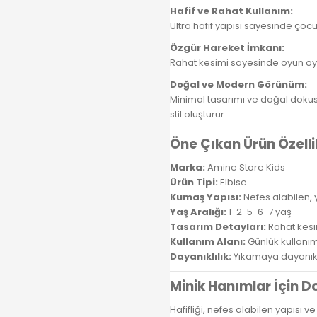
Hafif ve Rahat Kullanım:
Ultra hafif yapısı sayesinde çoc
Özgür Hareket İmkanı:
Rahat kesimi sayesinde oyun oyn
Doğal ve Modern Görünüm:
Minimal tasarımı ve doğal doku
stil oluşturur.
Öne Çıkan Ürün Özelli
Marka:
Amine Store Kids
Ürün Tipi:
Elbise
Kumaş Yapısı:
Nefes alabilen
Yaş Aralığı:
1-2-5-6-7 yaş
Tasarım Detayları:
Rahat kesi
Kullanım Alanı:
Günlük kullanım,
Dayanıklılık:
Yıkamaya dayanıklı
Minik Hanımlar İçin D
Hafifliği, nefes alabilen yapısı v