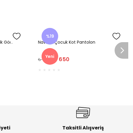
%19
nik Gömlek
Navi Kız Çocuk Kot Pantolon
Yeni
₺ 650
₺ 800
yeti
Taksitli Alışveriş