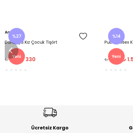
Amine
%27
%14
Dantelya Kız Çocuk Tişört
Puba Unisex K
Yeni
Yeni
₺ 330
₺ 1.
₺ 450
₺ 1.800
Ücretsiz Kargo
G