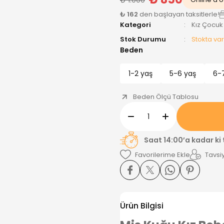
₺ 162
den başlayan taksitlerle!
Kategori
Kız Çocuk
Stok Durumu
Stokta var
Beden
1-2 yaş
5-6 yaş
6-
Beden Ölçü Tablosu
Saat 14:00’a kadar ki
Tavsiy
Ürün Bilgisi