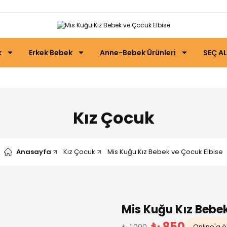
k
Erkek Bebek
Anne-Bebek Ürünleri
SEÇ AL
Kız Çocuk
Anasayfa
Kız Çocuk
Mis Kuğu Kız Bebek ve Çocuk Elbise
Mis Kuğu Kız Bebek
₺ 850
₺ 1.000
Online'a öz