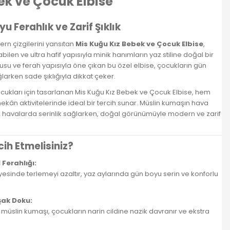
ek ve Çocuk Elbise
u Ferahlık ve Zarif Şıklık
ern çizgilerini yansıtan
Mis Kuğu Kız Bebek ve Çocuk Elbise
,
en ve ultra hafif yapısıyla minik hanımların yaz stiline doğal bir
su ve ferah yapısıyla öne çıkan bu özel elbise, çocukların gün
arken sade şıklığıyla dikkat çeker.
ocukları için tasarlanan Mis Kuğu Kız Bebek ve Çocuk Elbise, hem
kân aktivitelerinde ideal bir tercih sunar. Müslin kumaşın hava
k havalarda serinlik sağlarken, doğal görünümüyle modern ve zarif
cih Etmelisiniz?
Ferahlığı:
sayesinde terlemeyi azaltır, yaz aylarında gün boyu serin ve konforlu
şak Doku:
 müslin kumaşı, çocukların narin cildine nazik davranır ve ekstra