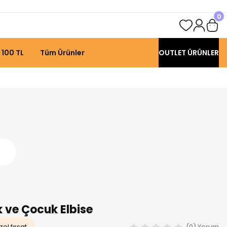
0
 100 TL
Tüm Ürünler
OUTLET ÜRÜNLER
 ve Çocuk Elbise
el fırsat
(0) Yorum