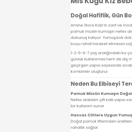
Mis Kuğu Kız Beb
Doğal Hafiflik, Gün Boy
Amine Store Kids’in zarif ve mod
pamuk müslin kumaşın nefes alabil
dokunuş katıyor. Yumuşacık doku
boyu rahat hareket etmesini sağl
1-2-5-6-7 yaş aralığındaki kız ç
günlük kullanımda hem de dış me
geçirgen yapısı sayesinde sıca
kombinler oluşturur.
Neden Bu Elbiseyi Ter
Pamuk Müslin Kumaşın Doğal 
Nefes alabilen çift katlı yapısı 
bir kullanım sunar.
Hassas Ciltlere Uygun Yumu
Doğal pamuk liflerinden üretilen
rahatlık sağlar.