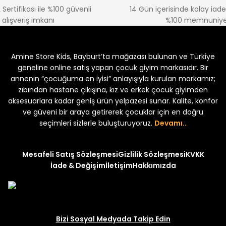
 Sertifikası ile %100 güvenli
14 Gün içerisinde kolay iad
alışveriş imkanı
%100 memnuniye
Amine Store Kids, Bayburt’ta mağazası bulunan ve Türkiye
geneline online satış yapan çocuk giyim markasıdır. Bir
annenin “çocuğuma en iyisi” anlayışıyla kurulan markamız;
zıbından hastane çıkışına, kız ve erkek çocuk giyimden
aksesuarlara kadar geniş ürün yelpazesi sunar. Kalite, konfor
ve güveni bir araya getirerek çocuklar için en doğru
seçimleri sizlerle buluşturuyoruz.
Devamı..
Mesafeli Satış Sözleşmesi
Gizlilik Sözleşmesi
KVKK
İade & Değişim
İletişim
Hakkımızda
Bizi Sosyal Medyada Takip Edin