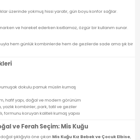
uklar üzerinde yokmuş hissi yaratır, gün boyu konfor sağlar.
arken ve hareket ederken kısıtlamaz, özgür bir kullanım sunar.
suyla hem günlük kombinlerde hem de gezilerde sade ama şık bir
kleri
, yumuşak dokulu pamuk müslin kumaş
m, hafif yapı, doğal ve modern görünüm
 yazlık kombinler, park, tatil ve geziler
, formunu koruyan kaliteli kumaş yapısı
oğal ve Ferah Seçim:
Mis Kuğu
e doğal şıklığıyla öne çıkan
Mis Kuğu Kız Bebek ve Çocuk Elbise
,