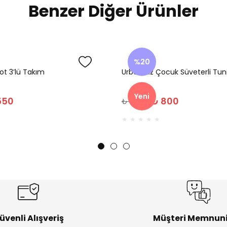
Benzer Diğer Ürünler
%20
ot 3’lü Takım
Urban Kız Çocuk Süveterli Tu
Yeni
550
₺ 800
₺ 1.000
üvenli Alışveriş
Müşteri Memnuni