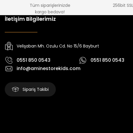
Tüm siparişlerinizde
256bit SSL
kargo bedava!
İletişim Bilgilerimiz
Velişaban Mh. Ozulu Cd. No 15/6 Bayburt
0551 850 0543
0551 850 0543
info@aminestorekids.com
Sipariş Takibi