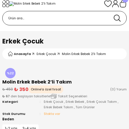
Geri Dön
Geri Dön
Geri Dön
Geri Dön
Geri Dön
k
k
 Ürünleri
iye
 Çorap
iye
tkı, Bere ve Eldiven
Erkek Çocuk
dy
 Gömlek
sesuarları
Battaniye
Anasayfa
Erkek Çocuk
Molin Erkek Bebek 2’li Takım
orap
ç Giyim
ı, Bere ve Eldiven
Body
%22
Molin Erkek Bebek 2’li Takım
ise
Kazak
ttaniye
ıtçıtlı Body
₺ 350
₺ 450
Online'a özel fırsat
(0) Yorum
₺ 67
den başlayan taksitlerle!
Taksit Seçenekleri
k
Mont
dy
Çorap ve Patik
Kategori
Erkek Çocuk
,
Erkek Bebek
,
Erkek Çocuk Takım
,
Erkek Bebek Takım
,
Tüm Ürünler
ömlek
Pantolon
ıtlı Body
astane Çıkışı ve Zıbın Seti
Stok Durumu
Stokta var
Beden
Giyim
Pijama Takımı
rap ve Patik
Pantolon
1-2 yaş
3-4 yaş