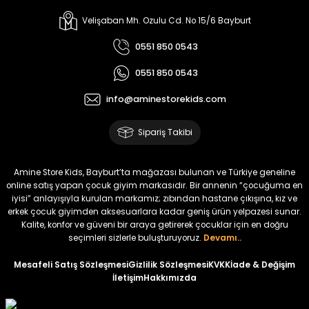
%30
Kampçı Minik Erkek Çocuk 2'li Şortlu Takım
Velişaban Mh. Ozulu Cd. No 15/6 Bayburt
Yeni
0551 850 0543
₺ 500
0551 850 0543
₺ 350
info@aminestorekids.com
Amine
%30
Kampçı Minik Erkek Çocuk 2'li Şortlu Takım
Sipariş Takibi
Yeni
₺ 500
Amine Store Kids, Bayburt’ta mağazası bulunan ve Türkiye geneline
₺ 350
online satış yapan çocuk giyim markasıdır. Bir annenin “çocuğuma en
iyisi” anlayışıyla kurulan markamız; zıbından hastane çıkışına, kız ve
erkek çocuk giyimden aksesuarlara kadar geniş ürün yelpazesi sunar.
Amine
%30
Kalite, konfor ve güveni bir araya getirerek çocuklar için en doğru
Kampçı Minik Erkek Çocuk 2'li Şortlu Takım
seçimleri sizlerle buluşturuyoruz.
Devamı..
Yeni
Mesafeli Satış Sözleşmesi
Gizlilik Sözleşmesi
KVKK
İade & Değişim
İletişim
Hakkımızda
₺ 500
₺ 350