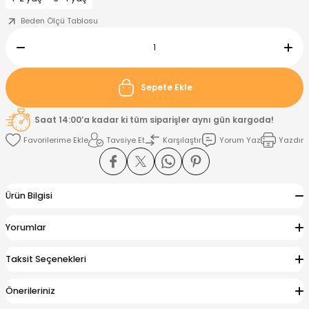
Beden Ölçü Tablosu
nt
Sweatshirt
ise
Pijama Takımı
ntolon
-Shirt
k
Salopet
Sepete Ekle
jama Takımı
Takım
tane Çıkışı ve Zıbın Seti
-shirt
Saat 14:00’a kadar ki tüm siparişler aynı gün kargoda!
Tavsiye Et
Karşılaştır
Yorum Yaz
Yazdır
lopet
Takım Elbise
ntolon
Takım
eatshirt
ek Alt
jama Takımı
ek Alt
Ürün Bilgisi
hirt
lopet
Tulum
Yorumlar
kım
kımı
Taksit Seçenekleri
yt
 Alt
Önerileriniz