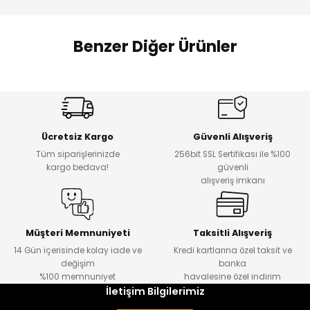
 Alt
lum
Benzer Diğer Ürünler
ka ve Taç
Amine
Amine
lum
%30
%24
Onca Çizgili Erkek Çocuk Şort
Urban Fit Erkek Çocuk Pantolon
Yeni
Yeni
lek
Ücretsiz Kargo
Güvenli Alışveriş
₺ 500
₺ 850
Tüm siparişlerinizde
256bit SSL Sertifikası ile %100
₺ 350
₺ 650
kargo bedava!
güvenli
alışveriş imkanı
Amine
%30
Kampçı Minik Erkek Çocuk 2'li Şortlu Takım
Yeni
Müşteri Memnuniyeti
Taksitli Alışveriş
14 Gün içerisinde kolay iade ve
Kredi kartlarına özel taksit ve
₺ 500
değişim
banka
₺ 350
%100 memnuniyet
havalesine özel indirim
İletişim Bilgilerimiz
Amine