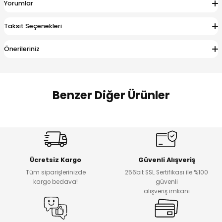
Yorumlar
 Alt
lum
Taksit Seçenekleri
ka ve Taç
Önerileriniz
lum
lek
Benzer Diğer Ürünler
Amine
Amine
%30
%24
Onca Çizgili Erkek Çocuk Şort
Urban Fit Erkek Çocuk Pantolon
Yeni
Yeni
Ücretsiz Kargo
Güvenli Alışveriş
₺ 500
₺ 850
Tüm siparişlerinizde
256bit SSL Sertifikası ile %100
₺ 350
₺ 650
kargo bedava!
güvenli
alışveriş imkanı
Amine
%30
Kampçı Minik Erkek Çocuk 2'li Şortlu Takım