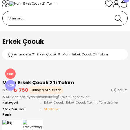
Geri Dön
Geri Dön
Geri Dön
Geri Dön
Geri Dön
k
k
 Ürünleri
iye
 Çorap
iye
tkı, Bere ve Eldiven
Erkek Çocuk
dy
 Gömlek
sesuarları
Battaniye
Anasayfa
Erkek Çocuk
Morin Erkek Çocuk 2’li Takım
orap
ç Giyim
ı, Bere ve Eldiven
Body
Yeni
Morin Erkek Çocuk 2’li Takım
ise
Kazak
ttaniye
ıtçıtlı Body
%20
₺ 750
₺ 937
Online'a özel fırsat
(0) Yorum
₺ 143
den başlayan taksitlerle!
Taksit Seçenekleri
k
Mont
dy
Çorap ve Patik
Kategori
Erkek Çocuk
,
Erkek Çocuk Takım
,
Tüm Ürünler
Stok Durumu
Stokta var
ömlek
Pantolon
ıtlı Body
astane Çıkışı ve Zıbın Seti
Renk
Giyim
Pijama Takımı
rap ve Patik
Pantolon