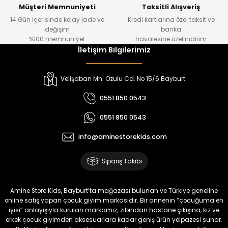
Yeni
Müşteri Memnuniyeti
Taksitli Alışveriş
14 Gün içerisinde kolay iade ve
Kredi kartlarına özel taksit ve
₺ 500
değişim
banka
₺ 350
%100 memnuniyet
havalesine özel indirim
İletişim Bilgilerimiz
Amine
%30
Kampçı Minik Erkek Çocuk 2'li Şortlu Takım
Velişaban Mh. Ozulu Cd. No 15/6 Bayburt
Yeni
0551 850 0543
₺ 500
0551 850 0543
₺ 350
info@aminestorekids.com
Amine
%30
Kampçı Minik Erkek Çocuk 2'li Şortlu Takım
Sipariş Takibi
Yeni
₺ 500
Amine Store Kids, Bayburt’ta mağazası bulunan ve Türkiye geneline
₺ 350
online satış yapan çocuk giyim markasıdır. Bir annenin “çocuğuma en
iyisi” anlayışıyla kurulan markamız; zıbından hastane çıkışına, kız ve
erkek çocuk giyimden aksesuarlara kadar geniş ürün yelpazesi sunar.
Amine