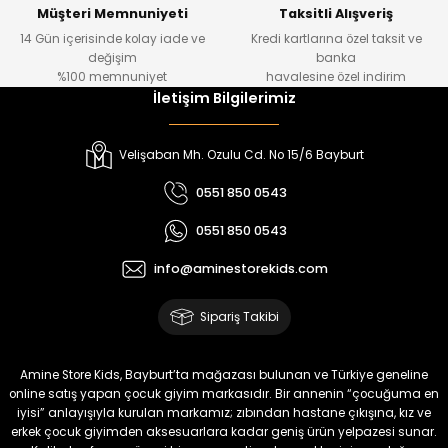
Yeni
Müşteri Memnuniyeti
Taksitli Alışveriş
14 Gün içerisinde kolay iade ve
Kredi kartlarına özel taksit ve
₺ 500
değişim
banka
₺ 350
%100 memnuniyet
havalesine özel indirim
İletişim Bilgilerimiz
Amine
%30
Kampçı Minik Erkek Çocuk 2'li Şortlu Takım
Velişaban Mh. Ozulu Cd. No 15/6 Bayburt
Yeni
0551 850 0543
₺ 500
0551 850 0543
₺ 350
info@aminestorekids.com
Amine
%30
Kampçı Minik Erkek Çocuk 2'li Şortlu Takım
Sipariş Takibi
Yeni
₺ 500
Amine Store Kids, Bayburt’ta mağazası bulunan ve Türkiye geneline
₺ 350
online satış yapan çocuk giyim markasıdır. Bir annenin “çocuğuma en
iyisi” anlayışıyla kurulan markamız; zıbından hastane çıkışına, kız ve
erkek çocuk giyimden aksesuarlara kadar geniş ürün yelpazesi sunar.
Amine