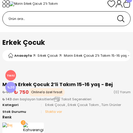
Geri Dön
Geri Dön
Geri Dön
Geri Dön
Geri Dön
k
k
 Ürünleri
iye
 Çorap
iye
tkı, Bere ve Eldiven
Erkek Çocuk
dy
 Gömlek
sesuarları
Battaniye
Anasayfa
Erkek Çocuk
Morin Erkek Çocuk 2’li Takım 15-16 yaş - B
orap
ç Giyim
ı, Bere ve Eldiven
Body
Yeni
Morin Erkek Çocuk 2’li Takım 15-16 yaş - Bej
ise
Kazak
ttaniye
ıtçıtlı Body
%20
₺ 750
₺ 937
Online'a özel fırsat
(0) Yorum
₺ 143
den başlayan taksitlerle!
Taksit Seçenekleri
k
Mont
dy
Çorap ve Patik
Kategori
Erkek Çocuk
,
Erkek Çocuk Takım
,
Tüm Ürünler
Stok Durumu
Stokta var
ömlek
Pantolon
ıtlı Body
astane Çıkışı ve Zıbın Seti
Renk
Giyim
Pijama Takımı
rap ve Patik
Pantolon