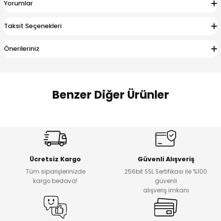
Yorumlar
 Alt
lum
Taksit Seçenekleri
ka ve Taç
Önerileriniz
lum
lek
Benzer Diğer Ürünler
Amine
Amine
%30
%24
Onca Çizgili Erkek Çocuk Şort
Urban Fit Erkek Çocuk Pantolon
Yeni
Yeni
Ücretsiz Kargo
Güvenli Alışveriş
₺ 500
₺ 850
Tüm siparişlerinizde
256bit SSL Sertifikası ile %100
₺ 350
₺ 650
kargo bedava!
güvenli
alışveriş imkanı
Amine
%30
Kampçı Minik Erkek Çocuk 2'li Şortlu Takım