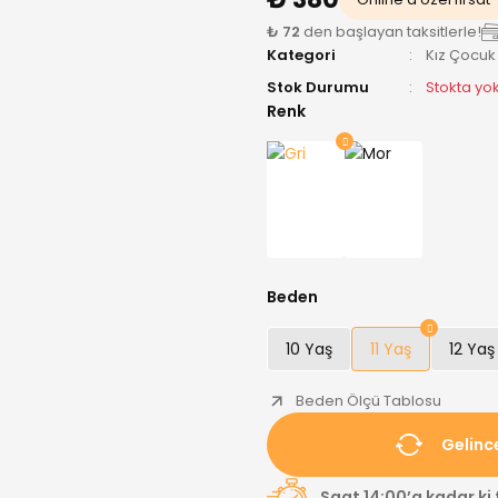
₺ 72
den başlayan taksitlerle!
Kategori
Kız Çocuk
Stok Durumu
Stokta yo
Renk
Beden
10 Yaş
11 Yaş
12 Yaş
Beden Ölçü Tablosu
Gelinc
Saat 14:00’a kadar ki