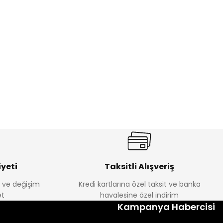
%17
antolon
Melra Kız Çocuk Kot Pantolon
Yeni
₺ 580
₺ 700
yeti
Taksitli Alışveriş
e ve değişim
Kredi kartlarına özel taksit ve banka
t
havalesine özel indirim
%22
Kampanya Habercisi
k Tayt
Koren Kız Çocuk ve Bebek Tayt