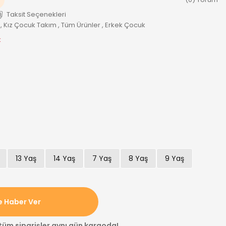
Taksit Seçenekleri
,
Kız Çocuk Takım
,
Tüm Ürünler
,
Erkek Çocuk
k
13 Yaş
14 Yaş
7 Yaş
8 Yaş
9 Yaş
e Haber Ver
 tüm siparişler aynı gün kargoda!