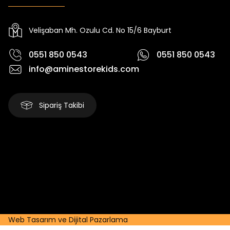
Yeni
Yeni
₺ 2.340
₺ 250
₺ 2.750
₺ 320
Velişaban Mh. Ozulu Cd. No 15/6 Bayburt
0551 850 0543
0551 850 0543
info@aminestorekids.com
Sipariş Takibi
Web Tasarım ve Dijital Pazarlama