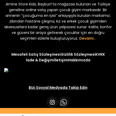
Amine Store Kids, Bayburt’ta mağazası bulunan ve Türkiye
Yeni
Yeni
₺ 250
₺ 250
₺ 320
₺ 320
geneline online satış yapan çocuk giyim markasıdır. Bir
annenin “çocuğuma en iyisi” anlayışıyla kurulan markamız;
zıbından hastane çıkışına, kız ve erkek çocuk giyimden
aksesuarlara kadar geniş ürün yelpazesi sunar. Kalite, konfor
ve güveni bir araya getirerek çocuklar için en doğru
seçimleri sizlerle buluşturuyoruz.
Devamı..
Mesafeli Satış Sözleşmesi
Gizlilik Sözleşmesi
KVKK
İade & Değişim
İletişim
Hakkımızda
Bizi Sosyal Medyada Takip Edin