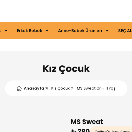
k
Erkek Bebek
Anne-Bebek Ürünleri
SEÇ AL
Kız Çocuk
Anasayfa
Kız Çocuk
MS Sweat Gri - 11 Yaş
MS Sweat
₺ 380
Online'a özel fırsat