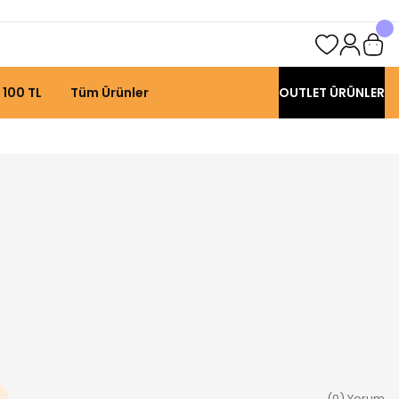
 100 TL
Tüm Ürünler
OUTLET ÜRÜNLER
(0) Yorum