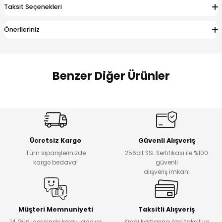
Taksit Seçenekleri
 Alt
lum
Önerileriniz
ka ve Taç
lum
Benzer Diğer Ürünler
lek
Amine
%27
%14
Dantelya Kız Çocuk Tişört
Puba Unisex Kot 3’lü Takım
Yeni
Yeni
Ücretsiz Kargo
Güvenli Alışveriş
₺ 450
₺ 1.800
Tüm siparişlerinizde
256bit SSL Sertifikası ile %100
₺ 330
₺ 1.550
kargo bedava!
güvenli
alışveriş imkanı
%20
%19
Urban Kız Çocuk Süveterli Tunik Gömlek
Navi Kız Çocuk Kot Pantolon
Yeni
Yeni
Müşteri Memnuniyeti
Taksitli Alışveriş