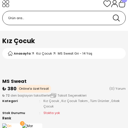
Geri Dön
Geri Dön
Geri Dön
Geri Dön
Geri Dön
k
k
 Ürünleri
iye
 Çorap
iye
tkı, Bere ve Eldiven
Kız Çocuk
dy
 Gömlek
sesuarları
Battaniye
Anasayfa
Kız Çocuk
MS Sweat Gri - 14 Yaş
orap
ç Giyim
ı, Bere ve Eldiven
Body
MS Sweat
ise
Kazak
ttaniye
ıtçıtlı Body
₺ 380
Online'a özel fırsat
(0) Yorum
₺ 72
den başlayan taksitlerle!
Taksit Seçenekleri
k
Mont
dy
Çorap ve Patik
Kategori
Kız Çocuk
,
Kız Çocuk Takım
,
Tüm Ürünler
,
Erkek
Çocuk
ömlek
Pantolon
ıtlı Body
astane Çıkışı ve Zıbın Seti
Stok Durumu
Stokta yok
Renk
Giyim
Pijama Takımı
rap ve Patik
Pantolon