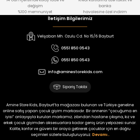
14 Gün içerisinde kolay iade ve
Kredi kartlarına özel taksit ve
₺ 1.000
₺ 800
değişim
banka
₺ 800
₺ 650
%100 memnuniyet
havalesine özel indirim
İletişim Bilgilerimiz
%17
%15
Melra Kız Çocuk Kot Pantolon
Tivon Kız Çocuk 3’lü Takım
Velişaban Mh. Ozulu Cd. No 15/6 Bayburt
Yeni
Yeni
0551 850 0543
₺ 700
₺ 2.750
0551 850 0543
₺ 580
₺ 2.340
info@aminestorekids.com
%22
%22
Koren Kız Çocuk ve Bebek Tayt
Koren Kız Çocuk ve Bebek Tayt
Sipariş Takibi
Yeni
Yeni
₺ 320
₺ 320
Amine Store Kids, Bayburt’ta mağazası bulunan ve Türkiye geneline
₺ 250
₺ 250
online satış yapan çocuk giyim markasıdır. Bir annenin “çocuğuma en
iyisi” anlayışıyla kurulan markamız; zıbından hastane çıkışına, kız ve
erkek çocuk giyimden aksesuarlara kadar geniş ürün yelpazesi sunar.
%22
%22
Kalite, konfor ve güveni bir araya getirerek çocuklar için en doğru
Koren Kız Çocuk ve Bebek Tayt
Koren Kız Çocuk ve Bebek Tayt
seçimleri sizlerle buluşturuyoruz.
Devamı..