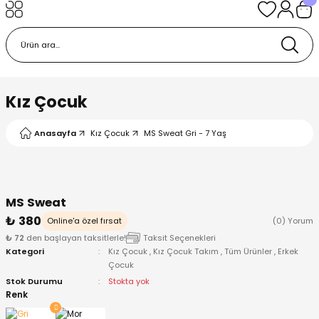
Geri Dön
Geri Dön
Geri Dön
Geri Dön
Geri Dön
k
k
 Ürünleri
iye
 Çorap
iye
tkı, Bere ve Eldiven
Kız Çocuk
dy
 Gömlek
sesuarları
Battaniye
Anasayfa
Kız Çocuk
MS Sweat Gri - 7 Yaş
orap
ç Giyim
ı, Bere ve Eldiven
Body
MS Sweat
ise
Kazak
ttaniye
ıtçıtlı Body
₺ 380
Online'a özel fırsat
(0) Yorum
₺ 72
den başlayan taksitlerle!
Taksit Seçenekleri
k
Mont
dy
Çorap ve Patik
Kategori
Kız Çocuk
,
Kız Çocuk Takım
,
Tüm Ürünler
,
Erkek
Çocuk
ömlek
Pantolon
ıtlı Body
astane Çıkışı ve Zıbın Seti
Stok Durumu
Stokta yok
Renk
Giyim
Pijama Takımı
rap ve Patik
Pantolon