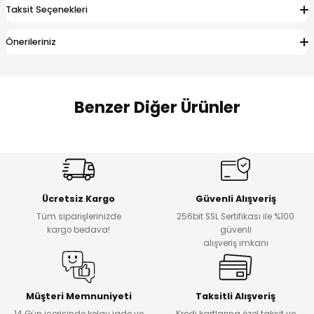
Taksit Seçenekleri
 Alt
lum
Önerileriniz
ka ve Taç
lum
Benzer Diğer Ürünler
lek
Amine
%27
%14
Dantelya Kız Çocuk Tişört
Puba Unisex Kot 3’lü Takım
Yeni
Yeni
Ücretsiz Kargo
Güvenli Alışveriş
₺ 450
₺ 1.800
Tüm siparişlerinizde
256bit SSL Sertifikası ile %100
₺ 330
₺ 1.550
kargo bedava!
güvenli
alışveriş imkanı
%20
%19
Urban Kız Çocuk Süveterli Tunik Gömlek
Navi Kız Çocuk Kot Pantolon
Yeni
Yeni
Müşteri Memnuniyeti
Taksitli Alışveriş