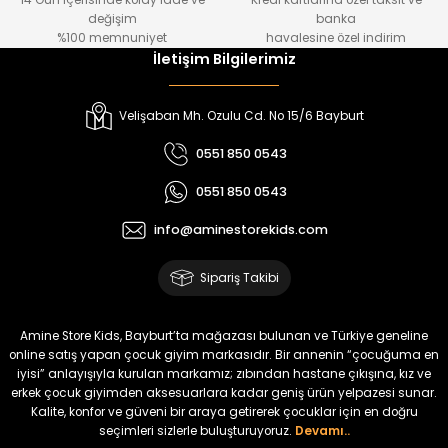
14 Gün içerisinde kolay iade ve
Kredi kartlarına özel taksit ve
₺ 1.000
₺ 800
değişim
banka
₺ 800
₺ 650
%100 memnuniyet
havalesine özel indirim
İletişim Bilgilerimiz
%17
%15
Melra Kız Çocuk Kot Pantolon
Tivon Kız Çocuk 3’lü Takım
Velişaban Mh. Ozulu Cd. No 15/6 Bayburt
Yeni
Yeni
0551 850 0543
₺ 700
₺ 2.750
0551 850 0543
₺ 580
₺ 2.340
info@aminestorekids.com
%22
%22
Koren Kız Çocuk ve Bebek Tayt
Koren Kız Çocuk ve Bebek Tayt
Sipariş Takibi
Yeni
Yeni
₺ 320
₺ 320
Amine Store Kids, Bayburt’ta mağazası bulunan ve Türkiye geneline
₺ 250
₺ 250
online satış yapan çocuk giyim markasıdır. Bir annenin “çocuğuma en
iyisi” anlayışıyla kurulan markamız; zıbından hastane çıkışına, kız ve
erkek çocuk giyimden aksesuarlara kadar geniş ürün yelpazesi sunar.
%22
%22
Kalite, konfor ve güveni bir araya getirerek çocuklar için en doğru
Koren Kız Çocuk ve Bebek Tayt
Koren Kız Çocuk ve Bebek Tayt
seçimleri sizlerle buluşturuyoruz.
Devamı..