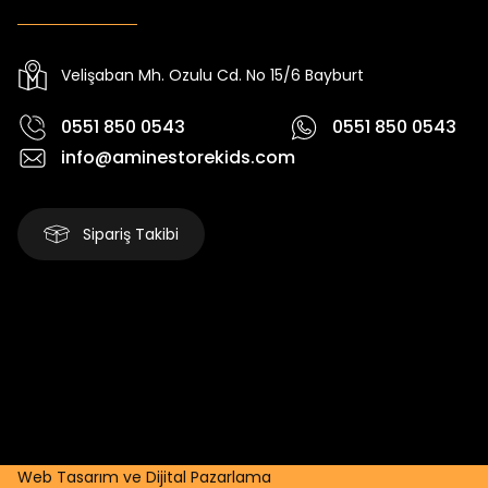
Yeni
Yeni
₺ 2.340
₺ 250
₺ 2.750
₺ 320
Velişaban Mh. Ozulu Cd. No 15/6 Bayburt
0551 850 0543
0551 850 0543
info@aminestorekids.com
Sipariş Takibi
Web Tasarım ve Dijital Pazarlama