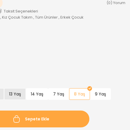
(0) Yorum
Taksit Seçenekleri
,
Kız Çocuk Takım
,
Tüm Ürünler
,
Erkek Çocuk
13 Yaş
14 Yaş
7 Yaş
8 Yaş
9 Yaş
Sepete Ekle