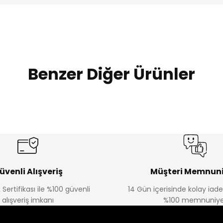
Benzer Diğer Ürünler
%20
%19
Urban Kız Çocuk Süveterli Tunik Gömlek
Navi Kız Çocuk Kot P
Yeni
Yeni
₺ 800
₺ 650
₺ 1.000
₺ 800
üvenli Alışveriş
Müşteri Memnuni
 Sertifikası ile %100 güvenli
14 Gün içerisinde kolay iad
alışveriş imkanı
%100 memnuniye
%22
%22
Koren Kız Çocuk ve Bebek Tayt
Koren Kız Çocuk ve Bebe