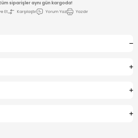
 tüm siparişler aynı gün kargoda!
e Et
Karşılaştır
Yorum Yaz
Yazdır