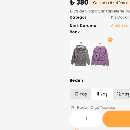
₺ 380
Online'a özel fırsat
₺ 72
den başlayan taksitlerle!
Kategori
Kız Çocuk
Stok Durumu
Stokta var
Renk
Beden
10 Yaş
11 Yaş
12 Yaş
Beden Ölçü Tablosu