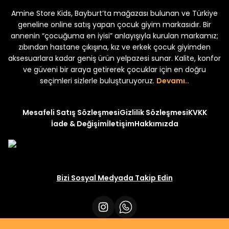
Amine Store Kids, Bayburt’ta mağazası bulunan ve Türkiye
Yeni
Yeni
₺ 250
₺ 250
₺ 320
₺ 320
geneline online satış yapan çocuk giyim markasıdır. Bir
annenin “çocuğuma en iyisi” anlayışıyla kurulan markamız;
zıbından hastane çıkışına, kız ve erkek çocuk giyimden
aksesuarlara kadar geniş ürün yelpazesi sunar. Kalite, konfor
ve güveni bir araya getirerek çocuklar için en doğru
seçimleri sizlerle buluşturuyoruz.
Devamı..
Mesafeli Satış Sözleşmesi
Gizlilik Sözleşmesi
KVKK
İade & Değişim
İletişim
Hakkımızda
Bizi Sosyal Medyada Takip Edin