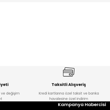
%17
antolon
Melra Kız Çocuk Kot Pantolon
Yeni
₺ 580
₺ 700
yeti
Taksitli Alışveriş
e ve değişim
Kredi kartlarına özel taksit ve banka
t
havalesine özel indirim
%22
Kampanya Habercisi
k Tayt
Koren Kız Çocuk ve Bebek Tayt