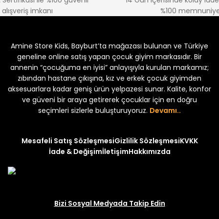
 Sertifikası ile %100 güvenli
14 Gün içerisinde kolay iad
alışveriş imkanı
%100 memnuniye
%22
%22
Koren Kız Çocuk ve Bebek Tayt
Koren Kız Çocuk ve Bebe
Amine Store Kids, Bayburt’ta mağazası bulunan ve Türkiye
Yeni
Yeni
₺ 250
₺ 250
₺ 320
₺ 320
geneline online satış yapan çocuk giyim markasıdır. Bir
annenin “çocuğuma en iyisi” anlayışıyla kurulan markamız;
zıbından hastane çıkışına, kız ve erkek çocuk giyimden
aksesuarlara kadar geniş ürün yelpazesi sunar. Kalite, konfor
ve güveni bir araya getirerek çocuklar için en doğru
seçimleri sizlerle buluşturuyoruz.
Devamı..
Mesafeli Satış Sözleşmesi
Gizlilik Sözleşmesi
KVKK
İade & Değişim
İletişim
Hakkımızda
Bizi Sosyal Medyada Takip Edin