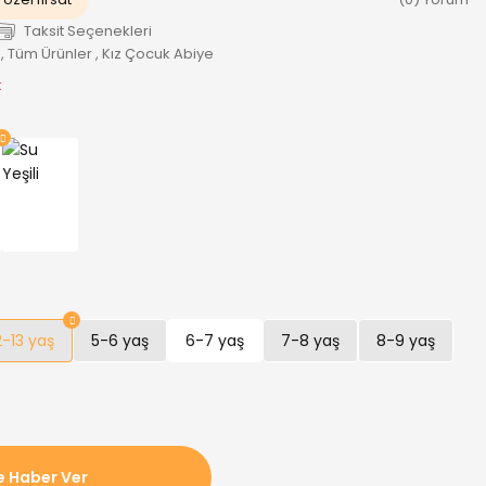
Taksit Seçenekleri
,
Tüm Ürünler
,
Kız Çocuk Abiye
k
2-13 yaş
5-6 yaş
6-7 yaş
7-8 yaş
8-9 yaş
e Haber Ver