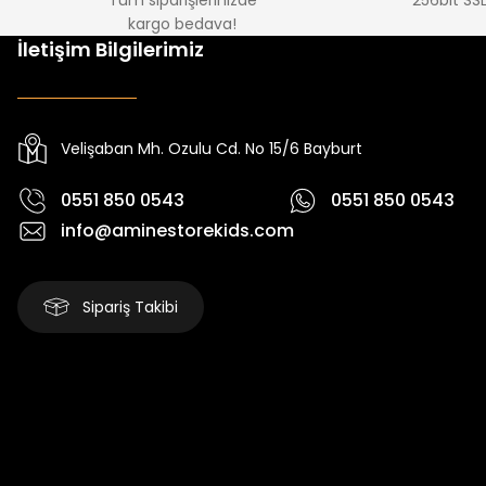
Tüm siparişlerinizde
256bit SSL
kargo bedava!
%15
%22
İletişim Bilgilerimiz
Tivon Kız Çocuk 3’lü Takım
Koren Kız Çocuk ve Bebek Tayt
Yeni
Yeni
₺ 2.340
₺ 250
₺ 2.750
₺ 320
Velişaban Mh. Ozulu Cd. No 15/6 Bayburt
0551 850 0543
0551 850 0543
info@aminestorekids.com
Sipariş Takibi