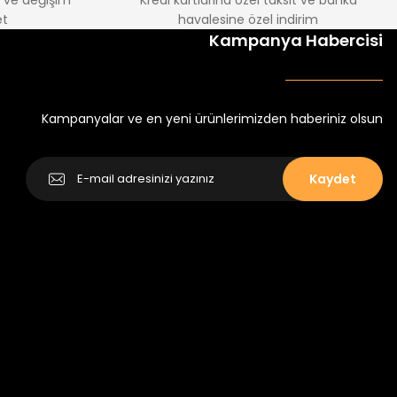
e ve değişim
Kredi kartlarına özel taksit ve banka
t
havalesine özel indirim
%22
Kampanya Habercisi
k Tayt
Koren Kız Çocuk ve Bebek Tayt
Yeni
₺ 250
₺ 320
Kampanyalar ve en yeni ürünlerimizden haberiniz olsun
Kaydet