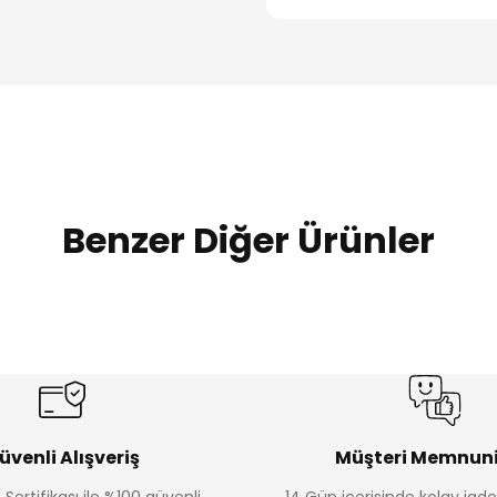
Benzer Diğer Ürünler
%20
%19
Urban Kız Çocuk Süveterli Tunik Gömlek
Navi Kız Çocuk Kot P
Yeni
Yeni
₺ 800
₺ 650
₺ 1.000
₺ 800
üvenli Alışveriş
Müşteri Memnuni