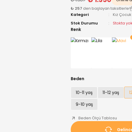
₺ 257
den başlayan taksitlerle!
Kategori
Kız Çocuk
Stok Durumu
Stokta yo
Renk
Beden
10-11 yaş
11-12 yaş
1
9-10 yaş
Beden Ölçü Tablosu
Gelinc