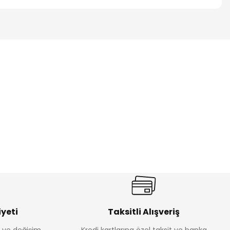
%17
antolon
Melra Kız Çocuk Kot Pantolon
Yeni
₺ 580
₺ 700
yeti
Taksitli Alışveriş