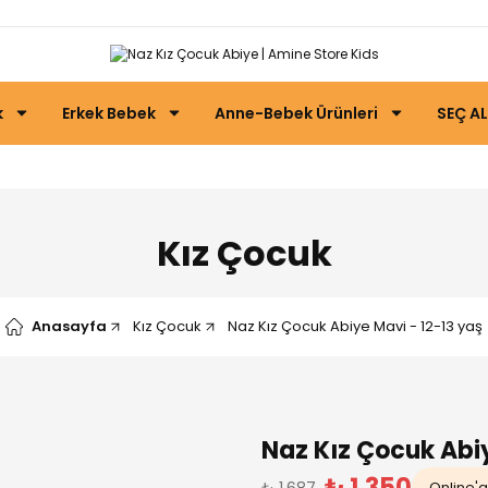
k
Erkek Bebek
Anne-Bebek Ürünleri
SEÇ AL
Kız Çocuk
Anasayfa
Kız Çocuk
Naz Kız Çocuk Abiye Mavi - 12-13 yaş
Naz Kız Çocuk Abi
₺ 1.350
₺ 1.687
Online'a 