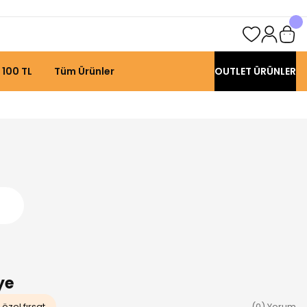
 100 TL
Tüm Ürünler
OUTLET ÜRÜNLER
ye
özel fırsat
(0) Yorum