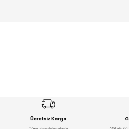
Amine
%27
%14
Dantelya Kız Çocuk Tişört
Puba Unisex Kot 3’lü Takım
Yeni
Yeni
₺ 330
₺ 1.550
₺ 450
₺ 1.800
Ücretsiz Kargo
G