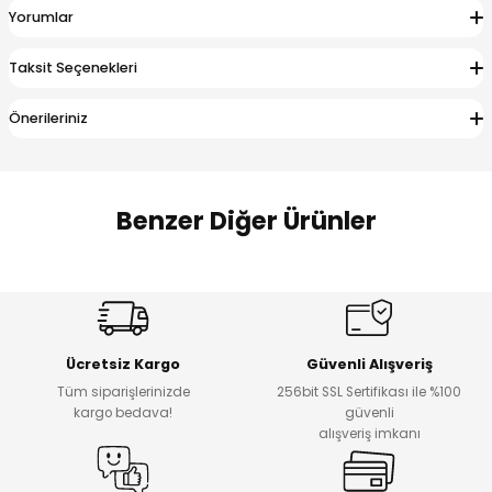
Yorumlar
 Alt
lum
Taksit Seçenekleri
ka ve Taç
Önerileriniz
lum
lek
Benzer Diğer Ürünler
Amine
%27
%14
Dantelya Kız Çocuk Tişört
Puba Unisex Kot 3’lü Takım
Yeni
Yeni
Ücretsiz Kargo
Güvenli Alışveriş
₺ 450
₺ 1.800
Tüm siparişlerinizde
256bit SSL Sertifikası ile %100
₺ 330
₺ 1.550
kargo bedava!
güvenli
alışveriş imkanı
%20
%19
Urban Kız Çocuk Süveterli Tunik Gömlek
Navi Kız Çocuk Kot Pantolon