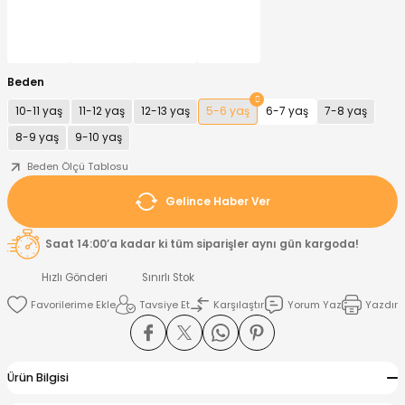
nt
Sweatshirt
ise
Pijama Takımı
Beden
ntolon
-Shirt
k
Salopet
10-11 yaş
11-12 yaş
12-13 yaş
5-6 yaş
6-7 yaş
7-8 yaş
8-9 yaş
9-10 yaş
jama Takımı
Takım
tane Çıkışı ve Zıbın Seti
-shirt
Beden Ölçü Tablosu
lopet
Takım Elbise
ntolon
Takım
Gelince Haber Ver
eatshirt
ek Alt
jama Takımı
ek Alt
Saat 14:00’a kadar ki tüm siparişler aynı gün kargoda!
Hızlı Gönderi
Sınırlı Stok
hirt
lopet
Tulum
Tavsiye Et
Karşılaştır
Yorum Yaz
Yazdır
kım
kımı
yt
 Alt
Ürün Bilgisi