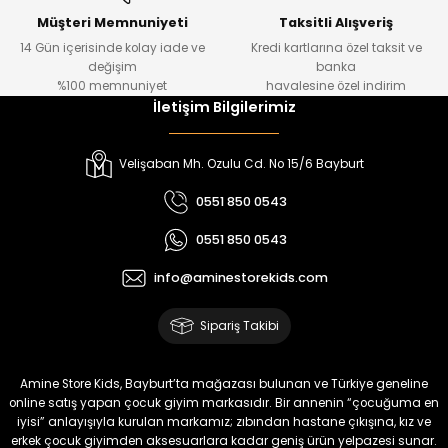
Yeni
Yeni
Müşteri Memnuniyeti
Taksitli Alışveriş
14 Gün içerisinde kolay iade ve
Kredi kartlarına özel taksit ve
₺ 1.000
₺ 800
değişim
banka
₺ 800
₺ 650
%100 memnuniyet
havalesine özel indirim
İletişim Bilgilerimiz
%17
%15
Melra Kız Çocuk Kot Pantolon
Tivon Kız Çocuk 3’lü Takım
Velişaban Mh. Ozulu Cd. No 15/6 Bayburt
Yeni
Yeni
0551 850 0543
₺ 700
₺ 2.750
0551 850 0543
₺ 580
₺ 2.340
info@aminestorekids.com
%22
%22
Koren Kız Çocuk ve Bebek Tayt
Koren Kız Çocuk ve Bebek Tayt
Sipariş Takibi
Yeni
Yeni
₺ 320
₺ 320
Amine Store Kids, Bayburt’ta mağazası bulunan ve Türkiye geneline
₺ 250
₺ 250
online satış yapan çocuk giyim markasıdır. Bir annenin “çocuğuma en
iyisi” anlayışıyla kurulan markamız; zıbından hastane çıkışına, kız ve
erkek çocuk giyimden aksesuarlara kadar geniş ürün yelpazesi sunar.