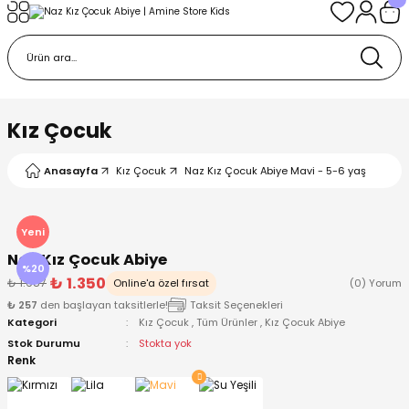
Geri Dön
Geri Dön
Geri Dön
Geri Dön
Geri Dön
k
k
 Ürünleri
iye
 Çorap
iye
tkı, Bere ve Eldiven
Kız Çocuk
dy
 Gömlek
sesuarları
Battaniye
Anasayfa
Kız Çocuk
Naz Kız Çocuk Abiye Mavi - 5-6 yaş
orap
ç Giyim
ı, Bere ve Eldiven
Body
Yeni
Naz Kız Çocuk Abiye
ise
Kazak
ttaniye
ıtçıtlı Body
%20
₺ 1.350
₺ 1.687
Online'a özel fırsat
(0) Yorum
₺ 257
den başlayan taksitlerle!
Taksit Seçenekleri
k
Mont
dy
Çorap ve Patik
Kategori
Kız Çocuk
,
Tüm Ürünler
,
Kız Çocuk Abiye
Stok Durumu
Stokta yok
ömlek
Pantolon
ıtlı Body
astane Çıkışı ve Zıbın Seti
Renk
Giyim
Pijama Takımı
rap ve Patik
Pantolon