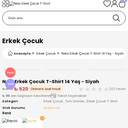
Geri Dön
Geri Dön
Geri Dön
Geri Dön
Geri Dön
k
k
 Ürünleri
iye
 Çorap
iye
tkı, Bere ve Eldiven
Erkek Çocuk
dy
 Gömlek
sesuarları
Battaniye
Anasayfa
Erkek Çocuk
Nela Erkek Çocuk T-Shirt 14 Yaş - Siyah
orap
ç Giyim
ı, Bere ve Eldiven
Body
Yeni
Nela Erkek Çocuk T-Shirt 14 Yaş - Siyah
ise
Kazak
ttaniye
ıtçıtlı Body
%13
₺ 520
₺ 600
Online'a özel fırsat
(0) Yorum
₺ 99
den başlayan taksitlerle!
Taksit Seçenekleri
k
Mont
dy
Çorap ve Patik
Kategori
Erkek Çocuk
,
Tüm Ürünler
,
Erkek Çocuk T-Shirt
Stok Durumu
Stokta var
ömlek
Pantolon
ıtlı Body
astane Çıkışı ve Zıbın Seti
Renk
Giyim
Pijama Takımı
rap ve Patik
Pantolon