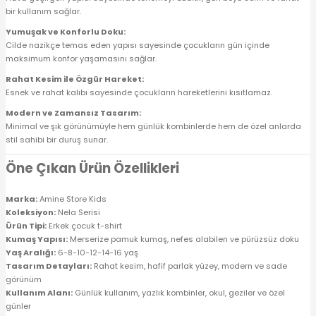
bir kullanım sağlar.
Yumuşak ve Konforlu Doku:
Cilde nazikçe temas eden yapısı sayesinde çocukların gün içinde
maksimum konfor yaşamasını sağlar.
Rahat Kesim ile Özgür Hareket:
Esnek ve rahat kalıbı sayesinde çocukların hareketlerini kısıtlamaz.
Modern ve Zamansız Tasarım:
Minimal ve şık görünümüyle hem günlük kombinlerde hem de özel anlarda
stil sahibi bir duruş sunar.
Öne Çıkan Ürün Özellikleri
Marka:
Amine Store Kids
Koleksiyon:
Nela Serisi
Ürün Tipi:
Erkek çocuk t-shirt
Kumaş Yapısı:
Merserize pamuk kumaş, nefes alabilen ve pürüzsüz doku
Yaş Aralığı:
6-8-10-12-14-16 yaş
Tasarım Detayları:
Rahat kesim, hafif parlak yüzey, modern ve sade
görünüm
Kullanım Alanı:
Günlük kullanım, yazlık kombinler, okul, geziler ve özel
günler