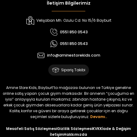
İletişim Bilgilerimiz
Velişaban Mh. Ozulu Cd. No 15/6 Bayburt
0551 850 0543
0551 850 0543
info@aminestorekids.com
Sipariş Takibi
Amine Store Kids, Bayburt’ta mağazası bulunan ve Türkiye geneline
online satış yapan çocuk giyim markasıdır. Bir annenin “çocuğuma en
iyisi” anlayışıyla kurulan markamız; zıbından hastane çıkışına, kız ve
erkek çocuk giyimden aksesuarlara kadar geniş ürün yelpazesi sunar.
Kalite, konfor ve güveni bir araya getirerek çocuklar için en doğru
seçimleri sizlerle buluşturuyoruz.
Devamı..
Mesafeli Satış Sözleşmesi
Gizlilik Sözleşmesi
KVKK
İade & Değişim
İletişim
Hakkımızda