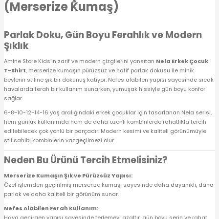
(Merserize Kumaş)
 Alt
lum
Parlak Doku, Gün Boyu Ferahlık ve Modern
ka ve Taç
Şıklık
lum
Amine Store Kids’in zarif ve modern çizgilerini yansıtan
Nela Erkek Çocuk
T-Shirt
, merserize kumaşın pürüzsüz ve hafif parlak dokusu ile minik
beylerin stiline şık bir dokunuş katıyor. Nefes alabilen yapısı sayesinde sıcak
lek
havalarda ferah bir kullanım sunarken, yumuşak hissiyle gün boyu konfor
sağlar.
6-8-10-12-14-16 yaş aralığındaki erkek çocuklar için tasarlanan Nela serisi,
hem günlük kullanımda hem de daha özenli kombinlerde rahatlıkla tercih
edilebilecek çok yönlü bir parçadır. Modern kesimi ve kaliteli görünümüyle
stil sahibi kombinlerin vazgeçilmezi olur.
Neden Bu Ürünü Tercih Etmelisiniz?
Merserize Kumaşın Şık ve Pürüzsüz Yapısı:
Özel işlemden geçirilmiş merserize kumaşı sayesinde daha dayanıklı, daha
parlak ve daha kaliteli bir görünüm sunar.
Nefes Alabilen Ferah Kullanım:
Hava geçirgen yapısı sayesinde terlemeyi azaltır, gün boyu serin ve rahat