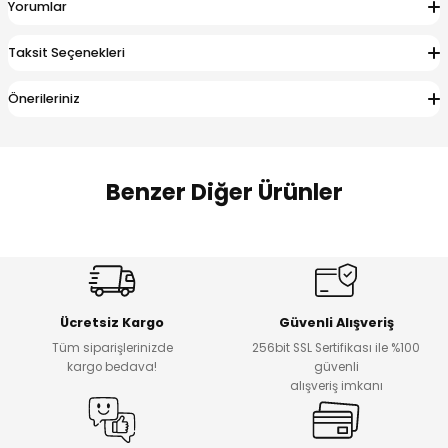
Yorumlar
 Alt
lum
Taksit Seçenekleri
ka ve Taç
Önerileriniz
lum
lek
Benzer Diğer Ürünler
Amine
Amine
%30
%24
Onca Çizgili Erkek Çocuk Şort
Urban Fit Erkek Çocuk Pantolon
Yeni
Yeni
Ücretsiz Kargo
Güvenli Alışveriş
₺ 500
₺ 850
Tüm siparişlerinizde
256bit SSL Sertifikası ile %100
₺ 350
₺ 650
kargo bedava!
güvenli
alışveriş imkanı
Amine
%30
Kampçı Minik Erkek Çocuk 2'li Şortlu Takım