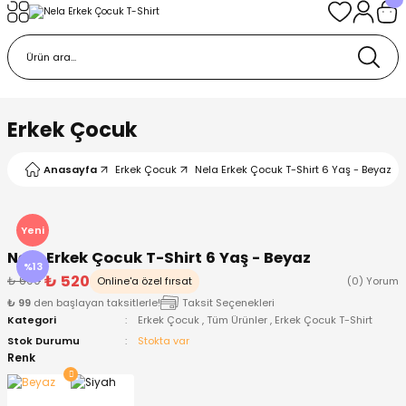
Geri Dön
Geri Dön
Geri Dön
Geri Dön
Geri Dön
k
k
 Ürünleri
iye
 Çorap
iye
tkı, Bere ve Eldiven
Erkek Çocuk
dy
 Gömlek
sesuarları
Battaniye
Anasayfa
Erkek Çocuk
Nela Erkek Çocuk T-Shirt 6 Yaş - Beyaz
orap
ç Giyim
ı, Bere ve Eldiven
Body
Yeni
Nela Erkek Çocuk T-Shirt 6 Yaş - Beyaz
ise
Kazak
ttaniye
ıtçıtlı Body
%13
₺ 520
₺ 600
Online'a özel fırsat
(0) Yorum
₺ 99
den başlayan taksitlerle!
Taksit Seçenekleri
k
Mont
dy
Çorap ve Patik
Kategori
Erkek Çocuk
,
Tüm Ürünler
,
Erkek Çocuk T-Shirt
Stok Durumu
Stokta var
ömlek
Pantolon
ıtlı Body
astane Çıkışı ve Zıbın Seti
Renk
Giyim
Pijama Takımı
rap ve Patik
Pantolon