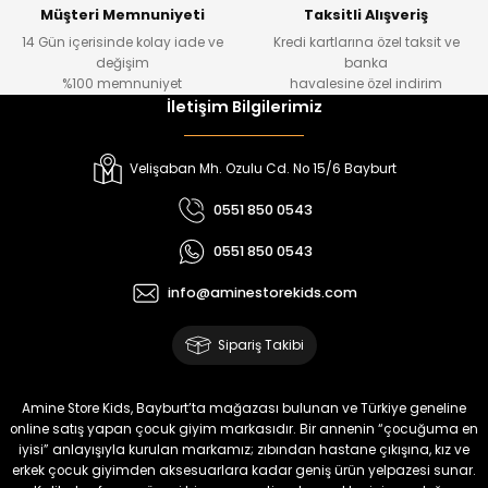
Yeni
Müşteri Memnuniyeti
Taksitli Alışveriş
14 Gün içerisinde kolay iade ve
Kredi kartlarına özel taksit ve
₺ 500
değişim
banka
₺ 350
%100 memnuniyet
havalesine özel indirim
İletişim Bilgilerimiz
Amine
%30
Kampçı Minik Erkek Çocuk 2'li Şortlu Takım
Velişaban Mh. Ozulu Cd. No 15/6 Bayburt
Yeni
0551 850 0543
₺ 500
0551 850 0543
₺ 350
info@aminestorekids.com
Amine
%30
Kampçı Minik Erkek Çocuk 2'li Şortlu Takım
Sipariş Takibi
Yeni
₺ 500
Amine Store Kids, Bayburt’ta mağazası bulunan ve Türkiye geneline
₺ 350
online satış yapan çocuk giyim markasıdır. Bir annenin “çocuğuma en
iyisi” anlayışıyla kurulan markamız; zıbından hastane çıkışına, kız ve
erkek çocuk giyimden aksesuarlara kadar geniş ürün yelpazesi sunar.
Amine