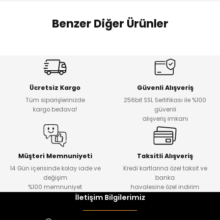
 Alt
lum
Benzer Diğer Ürünler
ka ve Taç
Amine
%27
%14
lum
Dantelya Kız Çocuk Tişört
Puba Unisex Kot 3’lü Takım
Yeni
Yeni
lek
Ücretsiz Kargo
Güvenli Alışveriş
₺ 450
₺ 1.800
Tüm siparişlerinizde
256bit SSL Sertifikası ile %100
₺ 330
₺ 1.550
kargo bedava!
güvenli
alışveriş imkanı
%20
%19
Urban Kız Çocuk Süveterli Tunik Gömlek
Navi Kız Çocuk Kot Pantolon
Yeni
Yeni
Müşteri Memnuniyeti
Taksitli Alışveriş
14 Gün içerisinde kolay iade ve
Kredi kartlarına özel taksit ve
₺ 1.000
₺ 800
değişim
banka
₺ 800
₺ 650
%100 memnuniyet
havalesine özel indirim
İletişim Bilgilerimiz
%17
%15