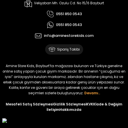
Melra Kız Çocuk Kot Pantolon
Tivon Kız Çocuk 3’lü Takım
Velişaban Mh. Ozulu Cd. No 15/6 Bayburt
Yeni
Yeni
0551 850 0543
₺ 700
₺ 2.750
0551 850 0543
₺ 580
₺ 2.340
info@aminestorekids.com
%22
%22
Koren Kız Çocuk ve Bebek Tayt
Koren Kız Çocuk ve Bebek Tayt
Sipariş Takibi
Yeni
Yeni
₺ 320
₺ 320
Amine Store Kids, Bayburt’ta mağazası bulunan ve Türkiye geneline
₺ 250
₺ 250
online satış yapan çocuk giyim markasıdır. Bir annenin “çocuğuma en
iyisi” anlayışıyla kurulan markamız; zıbından hastane çıkışına, kız ve
erkek çocuk giyimden aksesuarlara kadar geniş ürün yelpazesi sunar.
%22
%22
Kalite, konfor ve güveni bir araya getirerek çocuklar için en doğru
Koren Kız Çocuk ve Bebek Tayt
Koren Kız Çocuk ve Bebek Tayt
seçimleri sizlerle buluşturuyoruz.
Devamı..
Yeni
Yeni
Mesafeli Satış Sözleşmesi
Gizlilik Sözleşmesi
KVKK
İade & Değişim
İletişim
Hakkımızda
₺ 320
₺ 320
₺ 250
₺ 250