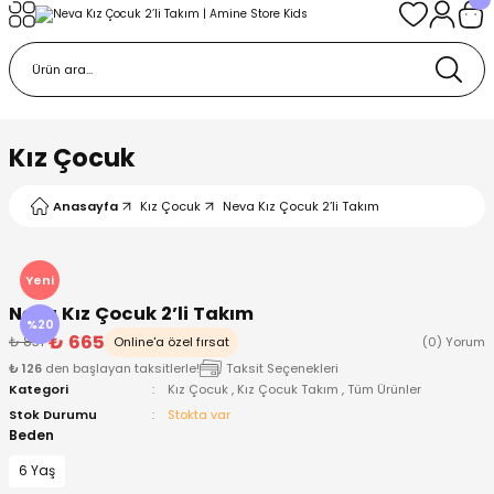
Geri Dön
Geri Dön
Geri Dön
Geri Dön
Geri Dön
k
k
 Ürünleri
iye
 Çorap
iye
tkı, Bere ve Eldiven
Kız Çocuk
dy
 Gömlek
sesuarları
Battaniye
Anasayfa
Kız Çocuk
Neva Kız Çocuk 2’li Takım
orap
ç Giyim
ı, Bere ve Eldiven
Body
Yeni
Neva Kız Çocuk 2’li Takım
ise
Kazak
ttaniye
ıtçıtlı Body
%20
₺ 665
₺ 831
Online'a özel fırsat
(0) Yorum
₺ 126
den başlayan taksitlerle!
Taksit Seçenekleri
k
Mont
dy
Çorap ve Patik
Kategori
Kız Çocuk
,
Kız Çocuk Takım
,
Tüm Ürünler
Stok Durumu
Stokta var
ömlek
Pantolon
ıtlı Body
astane Çıkışı ve Zıbın Seti
Beden
6 Yaş
Giyim
Pijama Takımı
rap ve Patik
Pantolon