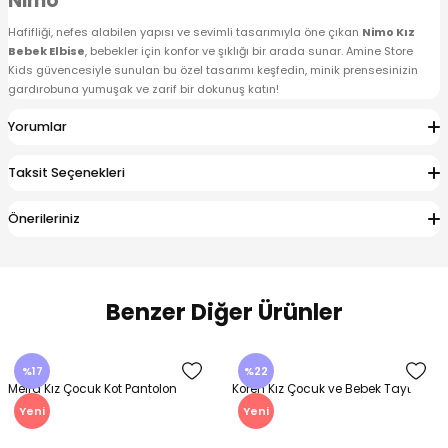
Nimo
Hafifliği, nefes alabilen yapısı ve sevimli tasarımıyla öne çıkan
Nimo Kız
Bebek Elbise
, bebekler için konfor ve şıklığı bir arada sunar. Amine Store
Kids güvencesiyle sunulan bu özel tasarımı keşfedin, minik prensesinizin
gardırobuna yumuşak ve zarif bir dokunuş katın!
Yorumlar
Taksit Seçenekleri
Önerileriniz
Benzer Diğer Ürünler
%17
%22
Melra Kız Çocuk Kot Pantolon
Koren Kız Çocuk ve Bebek Tayt
Yeni
Yeni