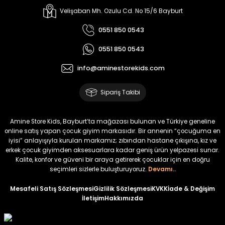
Velişaban Mh. Ozulu Cd. No 15/6 Bayburt
0551 850 0543
0551 850 0543
info@aminestorekids.com
Sipariş Takibi
Amine Store Kids, Bayburt’ta mağazası bulunan ve Türkiye geneline
online satış yapan çocuk giyim markasıdır. Bir annenin “çocuğuma en
iyisi” anlayışıyla kurulan markamız; zıbından hastane çıkışına, kız ve
erkek çocuk giyimden aksesuarlara kadar geniş ürün yelpazesi sunar.
Kalite, konfor ve güveni bir araya getirerek çocuklar için en doğru
seçimleri sizlerle buluşturuyoruz.
Devamı..
Mesafeli Satış Sözleşmesi
Gizlilik Sözleşmesi
KVKK
İade & Değişim
İletişim
Hakkımızda