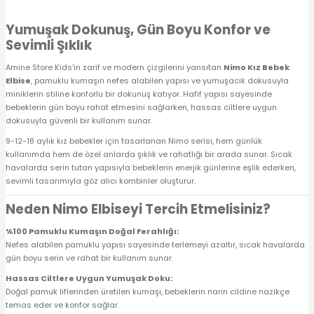
 Alt
lum
Yumuşak Dokunuş, Gün Boyu Konfor ve
Sevimli Şıklık
ka ve Taç
Amine Store Kids’in zarif ve modern çizgilerini yansıtan
Nimo Kız Bebek
Elbise
, pamuklu kumaşın nefes alabilen yapısı ve yumuşacık dokusuyla
lum
miniklerin stiline konforlu bir dokunuş katıyor. Hafif yapısı sayesinde
bebeklerin gün boyu rahat etmesini sağlarken, hassas ciltlere uygun
dokusuyla güvenli bir kullanım sunar.
lek
9-12-18 aylık kız bebekler için tasarlanan Nimo serisi, hem günlük
kullanımda hem de özel anlarda şıklık ve rahatlığı bir arada sunar. Sıcak
havalarda serin tutan yapısıyla bebeklerin enerjik günlerine eşlik ederken,
sevimli tasarımıyla göz alıcı kombinler oluşturur.
Neden Nimo Elbiseyi Tercih Etmelisiniz?
%100 Pamuklu Kumaşın Doğal Ferahlığı:
Nefes alabilen pamuklu yapısı sayesinde terlemeyi azaltır, sıcak havalarda
gün boyu serin ve rahat bir kullanım sunar.
Hassas Ciltlere Uygun Yumuşak Doku:
Doğal pamuk liflerinden üretilen kumaşı, bebeklerin narin cildine nazikçe
temas eder ve konfor sağlar.