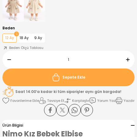
nt
Sweatshirt
ise
Pijama Takımı
Beden
ntolon
-Shirt
k
Salopet
12 Ay
18 Ay
9 Ay
jama Takımı
Takım
tane Çıkışı ve Zıbın Seti
-shirt
Beden Ölçü Tablosu
lopet
Takım Elbise
ntolon
Takım
Sepete Ekle
eatshirt
ek Alt
jama Takımı
ek Alt
Saat 14:00’a kadar ki tüm siparişler aynı gün kargoda!
hirt
lopet
Tulum
Tavsiye Et
Karşılaştır
Yorum Yaz
Yazdır
kım
kımı
Ürün Bilgisi
yt
 Alt
Nimo Kız Bebek Elbise