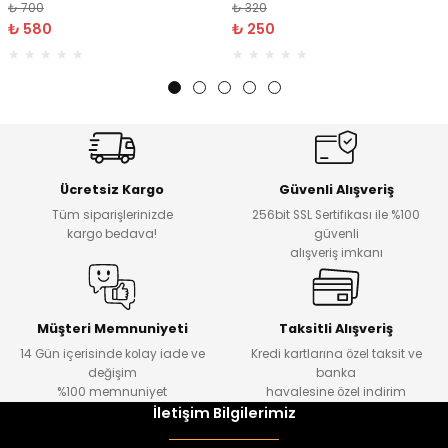
₺ 700
₺ 320
₺ 580
₺ 250
Ücretsiz Kargo
Güvenli Alışveriş
Tüm siparişlerinizde
256bit SSL Sertifikası ile %100
kargo bedava!
güvenli
alışveriş imkanı
Müşteri Memnuniyeti
Taksitli Alışveriş
14 Gün içerisinde kolay iade ve
Kredi kartlarına özel taksit ve
değişim
banka
%100 memnuniyet
havalesine özel indirim
İletişim Bilgilerimiz