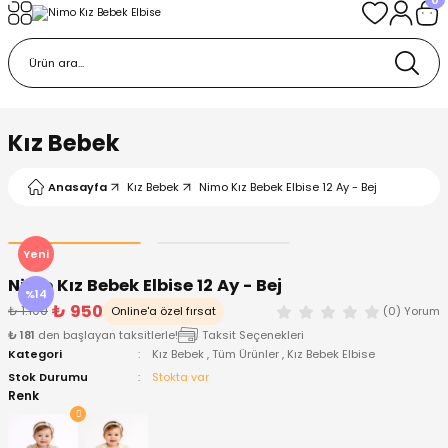
Geri Dön
Geri Dön
Geri Dön
Geri Dön
Geri Dön
k
k
 Ürünleri
iye
 Çorap
iye
tkı, Bere ve Eldiven
Kız Bebek
dy
 Gömlek
sesuarları
Battaniye
Anasayfa
Kız Bebek
Nimo Kız Bebek Elbise 12 Ay - Bej
orap
ç Giyim
ı, Bere ve Eldiven
Body
Yeni
Nimo Kız Bebek Elbise 12 Ay - Bej
ise
Kazak
ttaniye
ıtçıtlı Body
%14
₺ 950
₺ 1.100
Online'a özel fırsat
(0) Yorum
₺ 181
den başlayan taksitlerle!
Taksit Seçenekleri
k
Mont
dy
Çorap ve Patik
Kategori
Kız Bebek
,
Tüm Ürünler
,
Kız Bebek Elbise
Stok Durumu
Stokta var
ömlek
Pantolon
ıtlı Body
astane Çıkışı ve Zıbın Seti
Renk
Giyim
Pijama Takımı
rap ve Patik
Pantolon