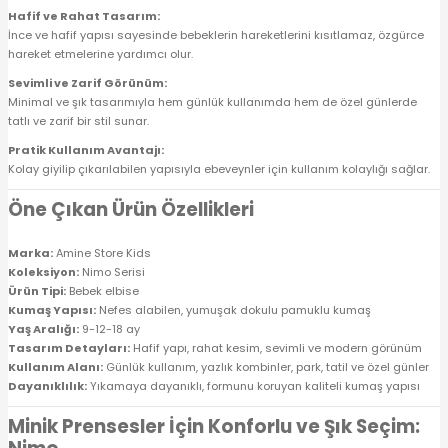
Hafif ve Rahat Tasarım:
İnce ve hafif yapısı sayesinde bebeklerin hareketlerini kısıtlamaz, özgürce
hareket etmelerine yardımcı olur.
Sevimli ve Zarif Görünüm:
Minimal ve şık tasarımıyla hem günlük kullanımda hem de özel günlerde
tatlı ve zarif bir stil sunar.
Pratik Kullanım Avantajı:
Kolay giyilip çıkarılabilen yapısıyla ebeveynler için kullanım kolaylığı sağlar.
Öne Çıkan Ürün Özellikleri
Marka:
Amine Store Kids
Koleksiyon:
Nimo Serisi
Ürün Tipi:
Bebek elbise
Kumaş Yapısı:
Nefes alabilen, yumuşak dokulu pamuklu kumaş
Yaş Aralığı:
9-12-18 ay
Tasarım Detayları:
Hafif yapı, rahat kesim, sevimli ve modern görünüm
Kullanım Alanı:
Günlük kullanım, yazlık kombinler, park, tatil ve özel günler
Dayanıklılık:
Yıkamaya dayanıklı, formunu koruyan kaliteli kumaş yapısı
Minik Prensesler İçin Konforlu ve Şık Seçim: