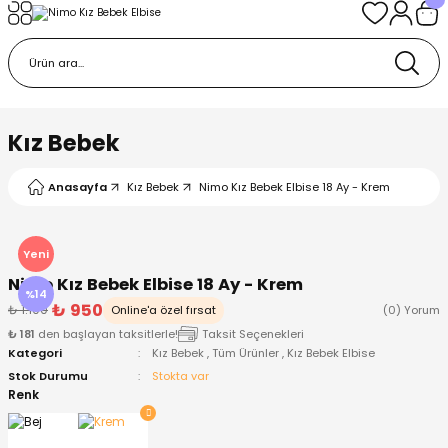
Geri Dön
Geri Dön
Geri Dön
Geri Dön
Geri Dön
k
k
 Ürünleri
iye
 Çorap
iye
tkı, Bere ve Eldiven
Kız Bebek
dy
 Gömlek
sesuarları
Battaniye
Anasayfa
Kız Bebek
Nimo Kız Bebek Elbise 18 Ay - Krem
orap
ç Giyim
ı, Bere ve Eldiven
Body
Yeni
Nimo Kız Bebek Elbise 18 Ay - Krem
ise
Kazak
ttaniye
ıtçıtlı Body
%14
₺ 950
₺ 1.100
Online'a özel fırsat
(0) Yorum
₺ 181
den başlayan taksitlerle!
Taksit Seçenekleri
k
Mont
dy
Çorap ve Patik
Kategori
Kız Bebek
,
Tüm Ürünler
,
Kız Bebek Elbise
Stok Durumu
Stokta var
ömlek
Pantolon
ıtlı Body
astane Çıkışı ve Zıbın Seti
Renk
Giyim
Pijama Takımı
rap ve Patik
Pantolon