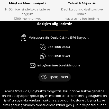
Yeni
Yeni
Müşteri Memnuniyeti
Taksitli Alışveriş
14 Gün içerisinde kolay iade ve
Kredi kartlarına özel taksit ve
₺ 320
₺ 320
değişim
banka
₺ 250
₺ 250
%100 memnuniyet
havalesine özel indirim
İletişim Bilgilerimiz
%22
%22
Koren Kız Çocuk ve Bebek Tayt
Yovin Kız Bebek Tulum
Velişaban Mh. Ozulu Cd. No 15/6 Bayburt
Yeni
Yeni
0551 850 0543
₺ 320
₺ 320
0551 850 0543
₺ 250
₺ 250
info@aminestorekids.com
%22
%22
%22
Zorin Kız Bebek Tulum
Navel Kız Bebek Tulum
Fovin Kız Bebek Tulum
Sipariş Takibi
Yeni
Yeni
Yeni
₺ 320
₺ 320
₺ 320
Amine Store Kids, Bayburt’ta mağazası bulunan ve Türkiye geneline
₺ 250
₺ 250
₺ 250
online satış yapan çocuk giyim markasıdır. Bir annenin “çocuğuma en
iyisi” anlayışıyla kurulan markamız; zıbından hastane çıkışına, kız ve
erkek çocuk giyimden aksesuarlara kadar geniş ürün yelpazesi sunar.