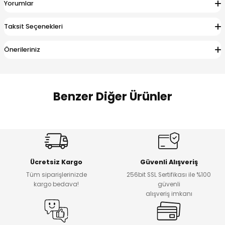
Yorumlar
 Alt
lum
Taksit Seçenekleri
ka ve Taç
Önerileriniz
lum
lek
Benzer Diğer Ürünler
%17
%22
Melra Kız Çocuk Kot Pantolon
Koren Kız Çocuk ve Bebek Tayt
Yeni
Yeni
Ücretsiz Kargo
Güvenli Alışveriş
₺ 700
₺ 320
Tüm siparişlerinizde
256bit SSL Sertifikası ile %100
₺ 580
₺ 250
kargo bedava!
güvenli
alışveriş imkanı
%22
%22
Koren Kız Çocuk ve Bebek Tayt
Koren Kız Çocuk ve Bebek Tayt