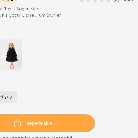
Taksit Seçenekleri
,
Kız Çocuk Elbise
,
Tüm Ürünler
-6 yaş
Sepete Ekle
 tüm siparişler aynı gün kargoda!