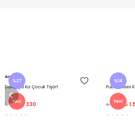
Amine
%27
%14
Dantelya Kız Çocuk Tişört
Puba Unisex K
Yeni
Yeni
₺ 330
₺ 1.
₺ 450
₺ 1.800