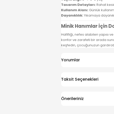
Tasarım Detayları:
Rahat kesi
Kullanım Alanı:
Günlük kullanım,
Dayanıklılık:
Yıkamaya dayanıklı
Minik Hanımlar İçin D
Hafifliği, nefes alabilen yapısı v
konfor ve zarafeti bir arada sun
keşfedin, çocuğunuzun gardırob
Yorumlar
Taksit Seçenekleri
Önerileriniz