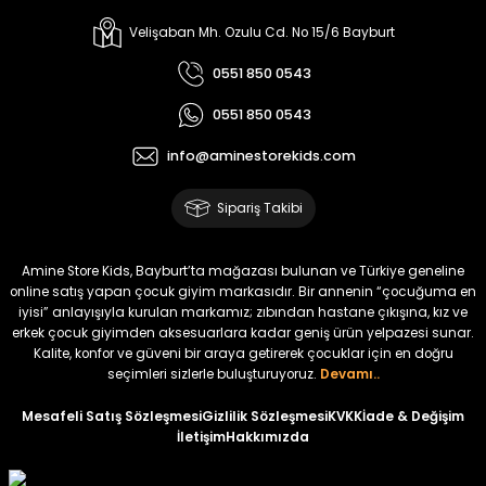
%17
%15
Melra Kız Çocuk Kot Pantolon
Tivon Kız Çocuk 3’lü Takım
Velişaban Mh. Ozulu Cd. No 15/6 Bayburt
Yeni
Yeni
0551 850 0543
₺ 700
₺ 2.750
0551 850 0543
₺ 580
₺ 2.340
info@aminestorekids.com
%22
%22
Koren Kız Çocuk ve Bebek Tayt
Koren Kız Çocuk ve Bebek Tayt
Sipariş Takibi
Yeni
Yeni
₺ 320
₺ 320
Amine Store Kids, Bayburt’ta mağazası bulunan ve Türkiye geneline
₺ 250
₺ 250
online satış yapan çocuk giyim markasıdır. Bir annenin “çocuğuma en
iyisi” anlayışıyla kurulan markamız; zıbından hastane çıkışına, kız ve
erkek çocuk giyimden aksesuarlara kadar geniş ürün yelpazesi sunar.
%22
%22
Kalite, konfor ve güveni bir araya getirerek çocuklar için en doğru
Koren Kız Çocuk ve Bebek Tayt
Koren Kız Çocuk ve Bebek Tayt
seçimleri sizlerle buluşturuyoruz.
Devamı..
Yeni
Yeni
Mesafeli Satış Sözleşmesi
Gizlilik Sözleşmesi
KVKK
İade & Değişim
İletişim
Hakkımızda
₺ 320
₺ 320
₺ 250
₺ 250