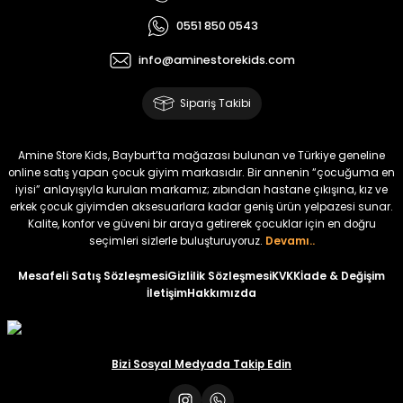
₺ 700
₺ 2.750
0551 850 0543
₺ 580
₺ 2.340
info@aminestorekids.com
%22
%22
Koren Kız Çocuk ve Bebek Tayt
Koren Kız Çocuk ve Bebek Tayt
Sipariş Takibi
Yeni
Yeni
₺ 320
₺ 320
Amine Store Kids, Bayburt’ta mağazası bulunan ve Türkiye geneline
₺ 250
₺ 250
online satış yapan çocuk giyim markasıdır. Bir annenin “çocuğuma en
iyisi” anlayışıyla kurulan markamız; zıbından hastane çıkışına, kız ve
erkek çocuk giyimden aksesuarlara kadar geniş ürün yelpazesi sunar.
%22
%22
Kalite, konfor ve güveni bir araya getirerek çocuklar için en doğru
Koren Kız Çocuk ve Bebek Tayt
Koren Kız Çocuk ve Bebek Tayt
seçimleri sizlerle buluşturuyoruz.
Devamı..
Yeni
Yeni
Mesafeli Satış Sözleşmesi
Gizlilik Sözleşmesi
KVKK
İade & Değişim
İletişim
Hakkımızda
₺ 320
₺ 320
₺ 250
₺ 250
Bizi Sosyal Medyada Takip Edin