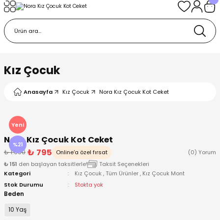
Geri Dön
Geri Dön
Geri Dön
Geri Dön
Geri Dön
k
k
 Ürünleri
iye
 Çorap
iye
tkı, Bere ve Eldiven
Kız Çocuk
dy
 Gömlek
sesuarları
Battaniye
Anasayfa
Kız Çocuk
Nora Kız Çocuk Kot Ceket
orap
ç Giyim
ı, Bere ve Eldiven
Body
Yeni
Nora Kız Çocuk Kot Ceket
ise
Kazak
ttaniye
ıtçıtlı Body
%21
₺ 795
₺ 1.000
Online'a özel fırsat
(0) Yorum
₺ 151
den başlayan taksitlerle!
Taksit Seçenekleri
k
Mont
dy
Çorap ve Patik
Kategori
Kız Çocuk
,
Tüm Ürünler
,
Kız Çocuk Mont
Stok Durumu
Stokta yok
ömlek
Pantolon
ıtlı Body
astane Çıkışı ve Zıbın Seti
Beden
10 Yaş
Giyim
Pijama Takımı
rap ve Patik
Pantolon