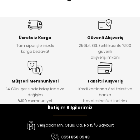
 Alt
lum
Amine
%27
%14
Dantelya Kız Çocuk Tişört
Puba Unisex Kot 3’lü Takım
ka ve Taç
Yeni
Yeni
Ücretsiz Kargo
Güvenli Alışveriş
lum
₺ 450
₺ 1.800
Tüm siparişlerinizde
256bit SSL Sertifikası ile %100
₺ 330
₺ 1.550
kargo bedava!
güvenli
lek
alışveriş imkanı
%20
%19
Urban Kız Çocuk Süveterli Tunik Gömlek
Navi Kız Çocuk Kot Pantolon
Yeni
Yeni
Müşteri Memnuniyeti
Taksitli Alışveriş
14 Gün içerisinde kolay iade ve
Kredi kartlarına özel taksit ve
₺ 1.000
₺ 800
değişim
banka
₺ 800
₺ 650
%100 memnuniyet
havalesine özel indirim
İletişim Bilgilerimiz
%17
%15
Melra Kız Çocuk Kot Pantolon
Tivon Kız Çocuk 3’lü Takım
Velişaban Mh. Ozulu Cd. No 15/6 Bayburt
Yeni
Yeni
0551 850 0543