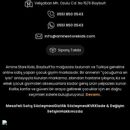
Melra Kız Çocuk Kot Pantolon
Tivon Kız Çocuk 3’lü Takım
Velişaban Mh. Ozulu Cd. No 15/6 Bayburt
Yeni
Yeni
0551 850 0543
₺ 700
₺ 2.750
0551 850 0543
₺ 580
₺ 2.340
info@aminestorekids.com
%22
%22
Koren Kız Çocuk ve Bebek Tayt
Koren Kız Çocuk ve Bebek Tayt
Sipariş Takibi
Yeni
Yeni
₺ 320
₺ 320
Amine Store Kids, Bayburt’ta mağazası bulunan ve Türkiye geneline
₺ 250
₺ 250
online satış yapan çocuk giyim markasıdır. Bir annenin “çocuğuma en
iyisi” anlayışıyla kurulan markamız; zıbından hastane çıkışına, kız ve
erkek çocuk giyimden aksesuarlara kadar geniş ürün yelpazesi sunar.
%22
%22
Kalite, konfor ve güveni bir araya getirerek çocuklar için en doğru
Koren Kız Çocuk ve Bebek Tayt
Koren Kız Çocuk ve Bebek Tayt
seçimleri sizlerle buluşturuyoruz.
Devamı..
Yeni
Yeni
Mesafeli Satış Sözleşmesi
Gizlilik Sözleşmesi
KVKK
İade & Değişim
İletişim
Hakkımızda
₺ 320
₺ 320
₺ 250
₺ 250