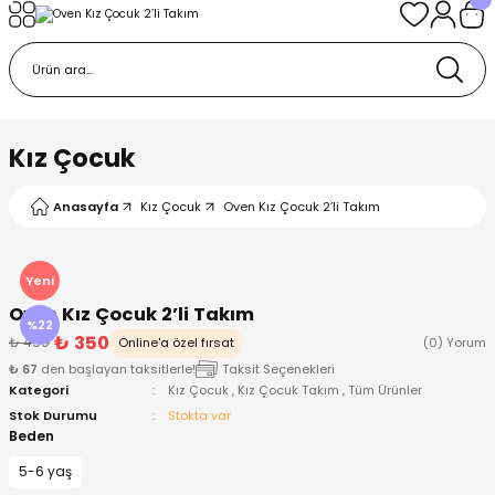
Geri Dön
Geri Dön
Geri Dön
Geri Dön
Geri Dön
k
k
 Ürünleri
iye
 Çorap
iye
tkı, Bere ve Eldiven
Kız Çocuk
dy
 Gömlek
sesuarları
Battaniye
Anasayfa
Kız Çocuk
Oven Kız Çocuk 2’li Takım
orap
ç Giyim
ı, Bere ve Eldiven
Body
Yeni
Oven Kız Çocuk 2’li Takım
ise
Kazak
ttaniye
ıtçıtlı Body
%22
₺ 350
₺ 450
Online'a özel fırsat
(0) Yorum
₺ 67
den başlayan taksitlerle!
Taksit Seçenekleri
k
Mont
dy
Çorap ve Patik
Kategori
Kız Çocuk
,
Kız Çocuk Takım
,
Tüm Ürünler
Stok Durumu
Stokta var
ömlek
Pantolon
ıtlı Body
astane Çıkışı ve Zıbın Seti
Beden
5-6 yaş
Giyim
Pijama Takımı
rap ve Patik
Pantolon