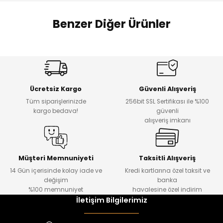
 Alt
lum
Benzer Diğer Ürünler
ka ve Taç
Amine
%27
%14
lum
Dantelya Kız Çocuk Tişört
Puba Unisex Kot 3’lü Takım
Yeni
Yeni
lek
Ücretsiz Kargo
Güvenli Alışveriş
₺ 450
₺ 1.800
Tüm siparişlerinizde
256bit SSL Sertifikası ile %100
₺ 330
₺ 1.550
kargo bedava!
güvenli
alışveriş imkanı
%20
%19
Urban Kız Çocuk Süveterli Tunik Gömlek
Navi Kız Çocuk Kot Pantolon
Yeni
Yeni
Müşteri Memnuniyeti
Taksitli Alışveriş
14 Gün içerisinde kolay iade ve
Kredi kartlarına özel taksit ve
₺ 1.000
₺ 800
değişim
banka
₺ 800
₺ 650
%100 memnuniyet
havalesine özel indirim
İletişim Bilgilerimiz
%17
%15