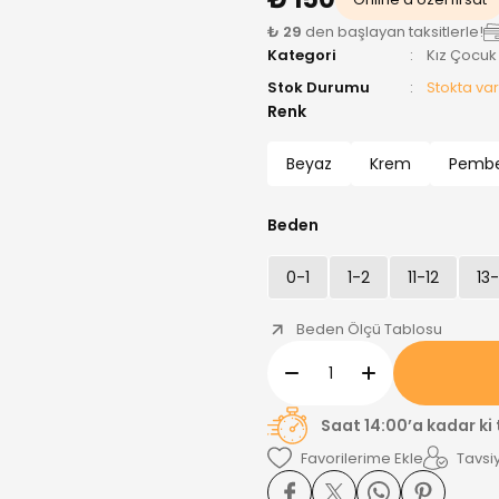
₺ 29
den başlayan taksitlerle!
Kategori
Kız Çocuk
Stok Durumu
Stokta var
Renk
Beyaz
Krem
Pemb
Beden
0-1
1-2
11-12
13
Beden Ölçü Tablosu
Saat 14:00’a kadar ki
Tavsiy