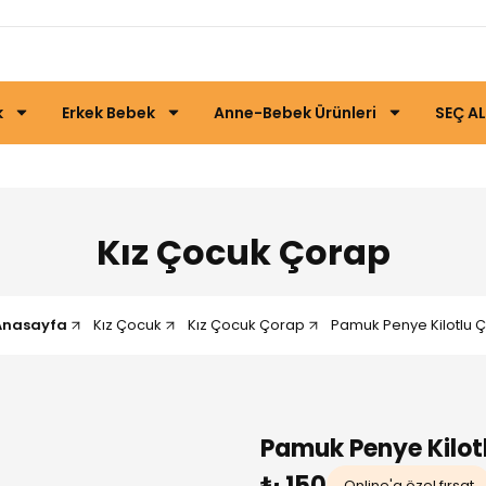
k
Erkek Bebek
Anne-Bebek Ürünleri
SEÇ AL
Kız Çocuk Çorap
Anasayfa
Kız Çocuk
Kız Çocuk Çorap
Pamuk Penye Kilotlu 
Pamuk Penye Kilot
₺ 150
Online'a özel fırsat