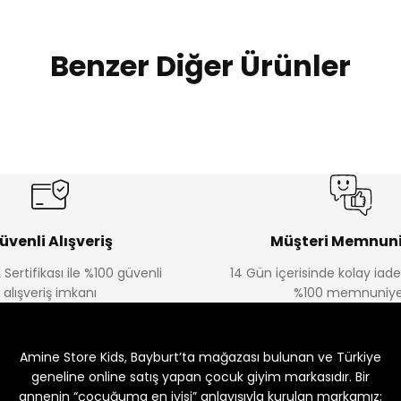
Benzer Diğer Ürünler
 ALTI FİYONKLU ÇORAP
DİZ ALTI FİYONKLU ÇORAP
DİZ ALTI 
75
₺ 75
₺ 75
üvenli Alışveriş
Müşteri Memnuni
 Sertifikası ile %100 güvenli
14 Gün içerisinde kolay iad
alışveriş imkanı
%100 memnuniye
lu Çorap
Bambu Kilotlu Çorap
Amine Store Kids, Bayburt’ta mağazası bulunan ve Türkiye
₺ 175
geneline online satış yapan çocuk giyim markasıdır. Bir
annenin “çocuğuma en iyisi” anlayışıyla kurulan markamız;