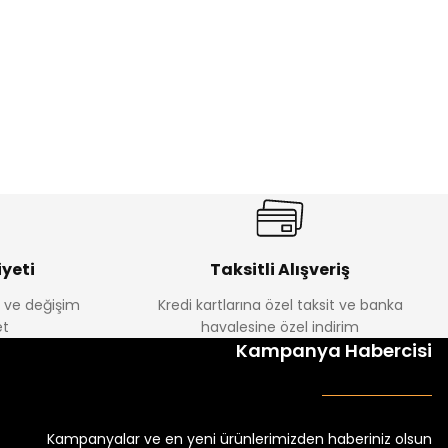
FİYONKLU ÇORAP
DİZ ALTI FİYONKLU ÇORAP
₺ 75
yeti
Taksitli Alışveriş
e ve değişim
Kredi kartlarına özel taksit ve banka
t
havalesine özel indirim
Kampanya Habercisi
Kampanyalar ve en yeni ürünlerimizden haberiniz olsun