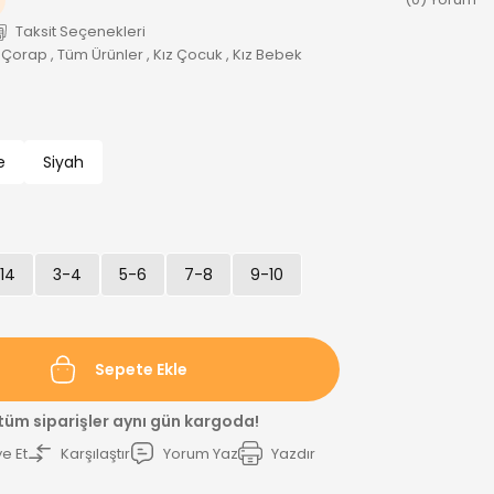
Taksit Seçenekleri
 Çorap
,
Tüm Ürünler
,
Kız Çocuk
,
Kız Bebek
e
Siyah
-14
3-4
5-6
7-8
9-10
Sepete Ekle
 tüm siparişler aynı gün kargoda!
e Et
Karşılaştır
Yorum Yaz
Yazdır