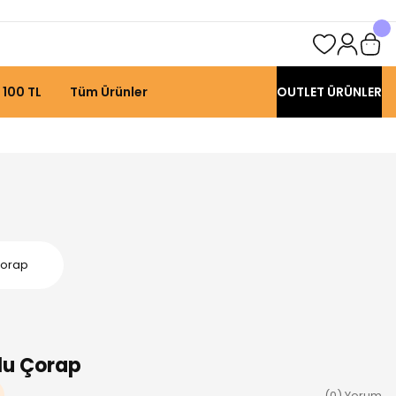
 100 TL
Tüm Ürünler
OUTLET ÜRÜNLER
Çorap
lu Çorap
(0) Yorum