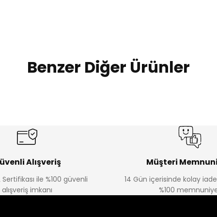
Benzer Diğer Ürünler
Amine
Amine
%30
%30
lon
Kampçı Minik Erkek Çocuk 2'li Şortlu Takım
Kampçı Min
Yeni
Yeni
₺ 350
₺ 
₺ 500
₺ 500
üvenli Alışveriş
Müşteri Memnuni
 Sertifikası ile %100 güvenli
14 Gün içerisinde kolay iad
Amine
alışveriş imkanı
%100 memnuniye
%30
kek Çocuk 2'li Şortlu Takım
Kampçı Minik Erkek Çocuk 2'li Şor