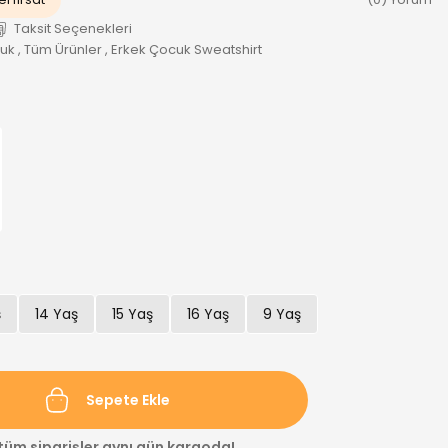
Taksit Seçenekleri
cuk
,
Tüm Ürünler
,
Erkek Çocuk Sweatshirt
ş
14 Yaş
15 Yaş
16 Yaş
9 Yaş
Sepete Ekle
 tüm siparişler aynı gün kargoda!