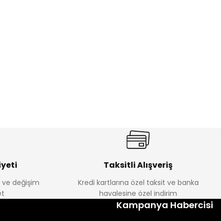
ik Erkek Çocuk 2'li Şortlu Takım
350
yeti
Taksitli Alışveriş
e ve değişim
Kredi kartlarına özel taksit ve banka
Amine
t
havalesine özel indirim
%30
Kampanya Habercisi
tlu Takım
Minik Kral Erkek Çocuk 2'li Şortlu Takım