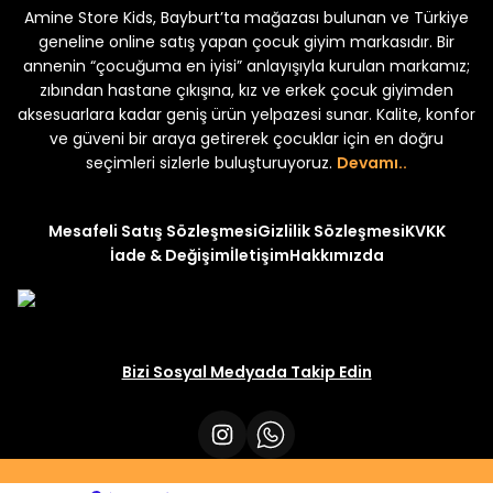
Amine Store Kids, Bayburt’ta mağazası bulunan ve Türkiye
Yeni
₺ 350
₺ 500
geneline online satış yapan çocuk giyim markasıdır. Bir
annenin “çocuğuma en iyisi” anlayışıyla kurulan markamız;
zıbından hastane çıkışına, kız ve erkek çocuk giyimden
aksesuarlara kadar geniş ürün yelpazesi sunar. Kalite, konfor
ve güveni bir araya getirerek çocuklar için en doğru
uk 2'li Şortlu Takım
seçimleri sizlerle buluşturuyoruz.
Devamı..
Mesafeli Satış Sözleşmesi
Gizlilik Sözleşmesi
KVKK
İade & Değişim
İletişim
Hakkımızda
Bizi Sosyal Medyada Takip Edin