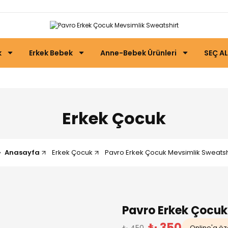
k
Erkek Bebek
Anne-Bebek Ürünleri
SEÇ AL
Erkek Çocuk
Anasayfa
Erkek Çocuk
Pavro Erkek Çocuk Mevsimlik Sweatsh
Pavro Erkek Çocuk
₺ 350
₺ 450
Online'a öze