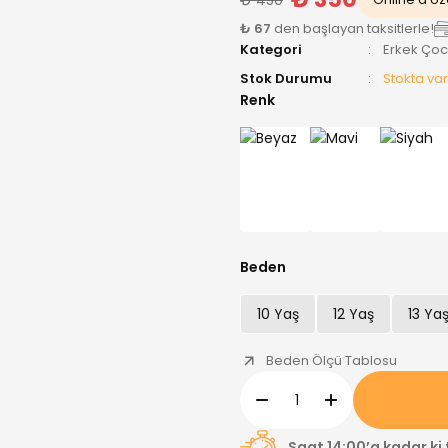
₺ 67
den başlayan taksitlerle!
Kategori
Erkek Ço
Stok Durumu
Stokta var
Renk
Beden
10 Yaş
12 Yaş
13 Ya
Beden Ölçü Tablosu
Saat 14:00’a kadar ki