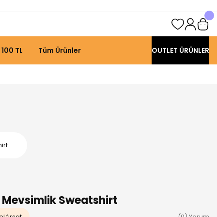
 100 TL
Tüm Ürünler
OUTLET ÜRÜNLER
irt
 Mevsimlik Sweatshirt
l fırsat
(0) Yorum