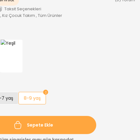
Taksit Seçenekleri
,
Kız Çocuk Takım
,
Tüm Ürünler
-7 yaş
8-9 yaş
Sepete Ekle
 tüm siparişler aynı gün kargoda!