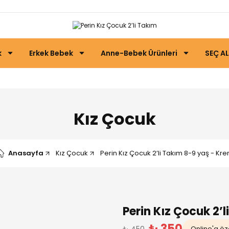
k
Erkek Bebek
Anne-Bebek Ürünleri
SEÇ AL
Kız Çocuk
Anasayfa
Kız Çocuk
Perin Kız Çocuk 2’li Takım 8-9 yaş - Kr
Perin Kız Çocuk 2’
₺ 350
₺ 450
Online'a öze