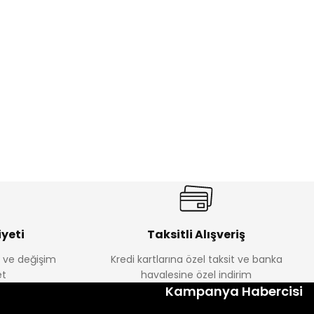
%17
antolon
Melra Kız Çocuk Kot Pantolon
Yeni
₺ 580
₺ 700
yeti
Taksitli Alışveriş
e ve değişim
Kredi kartlarına özel taksit ve banka
t
havalesine özel indirim
%22
Kampanya Habercisi
k Tayt
Koren Kız Çocuk ve Bebek Tayt