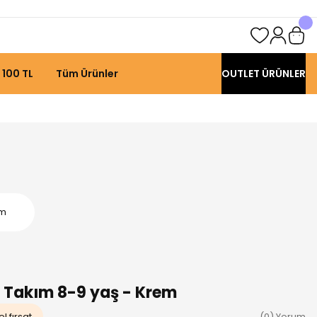
 100 TL
Tüm Ürünler
OUTLET ÜRÜNLER
em
li Takım 8-9 yaş - Krem
l fırsat
(0) Yorum