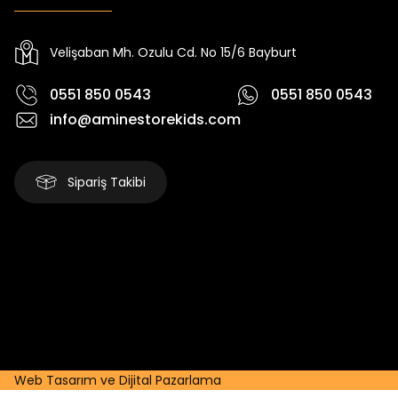
Yeni
Yeni
₺ 2.340
₺ 250
₺ 2.750
₺ 320
Velişaban Mh. Ozulu Cd. No 15/6 Bayburt
0551 850 0543
0551 850 0543
info@aminestorekids.com
Sipariş Takibi
Web Tasarım ve Dijital Pazarlama