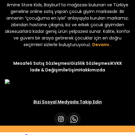
Amine Store Kids, Bayburt’ta mağazası bulunan ve Türkiye
Yeni
Yeni
₺ 250
₺ 250
₺ 320
₺ 320
geneline online satış yapan çocuk giyim markasıdır. Bir
annenin “çocuğuma en iyisi” anlayışıyla kurulan markamız;
zıbından hastane çıkışına, kız ve erkek çocuk giyimden
aksesuarlara kadar geniş ürün yelpazesi sunar. Kalite, konfor
ve güveni bir araya getirerek çocuklar için en doğru
seçimleri sizlerle buluşturuyoruz.
Devamı..
Mesafeli Satış Sözleşmesi
Gizlilik Sözleşmesi
KVKK
İade & Değişim
İletişim
Hakkımızda
Bizi Sosyal Medyada Takip Edin