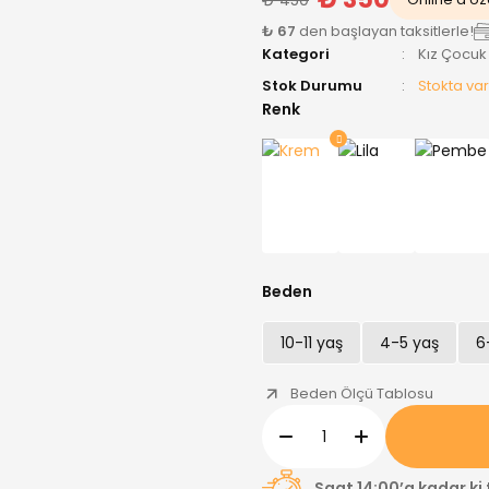
₺ 67
den başlayan taksitlerle!
Kategori
Kız Çocuk
Stok Durumu
Stokta var
Renk
Beden
10-11 yaş
4-5 yaş
6
Beden Ölçü Tablosu
Saat 14:00’a kadar ki