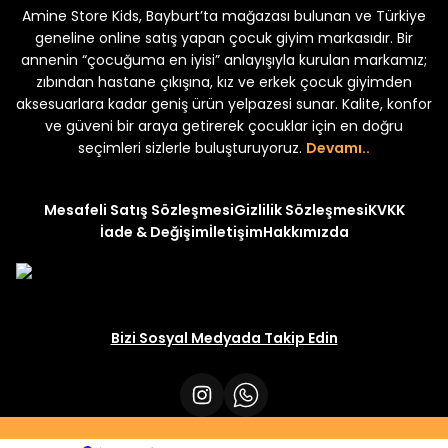
Amine Store Kids, Bayburt’ta mağazası bulunan ve Türkiye
Yeni
Yeni
₺ 250
₺ 250
₺ 320
₺ 320
geneline online satış yapan çocuk giyim markasıdır. Bir
annenin “çocuğuma en iyisi” anlayışıyla kurulan markamız;
zıbından hastane çıkışına, kız ve erkek çocuk giyimden
aksesuarlara kadar geniş ürün yelpazesi sunar. Kalite, konfor
ve güveni bir araya getirerek çocuklar için en doğru
seçimleri sizlerle buluşturuyoruz.
Devamı..
Mesafeli Satış Sözleşmesi
Gizlilik Sözleşmesi
KVKK
İade & Değişim
İletişim
Hakkımızda
Bizi Sosyal Medyada Takip Edin