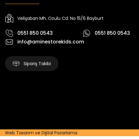
Yeni
Yeni
₺ 2.340
₺ 250
₺ 2.750
₺ 320
Velişaban Mh. Ozulu Cd. No 15/6 Bayburt
0551 850 0543
0551 850 0543
info@aminestorekids.com
Sipariş Takibi
Web Tasarım ve Dijital Pazarlama