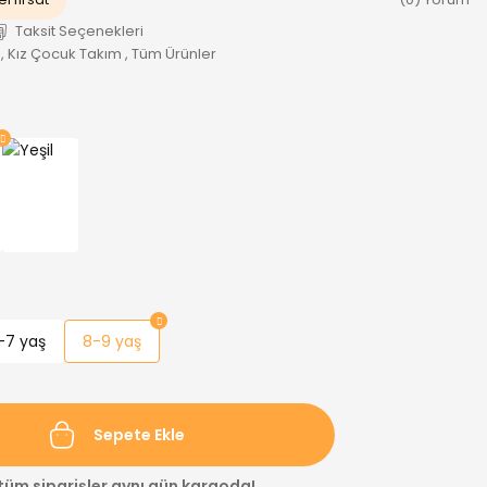
Taksit Seçenekleri
,
Kız Çocuk Takım
,
Tüm Ürünler
-7 yaş
8-9 yaş
Sepete Ekle
 tüm siparişler aynı gün kargoda!