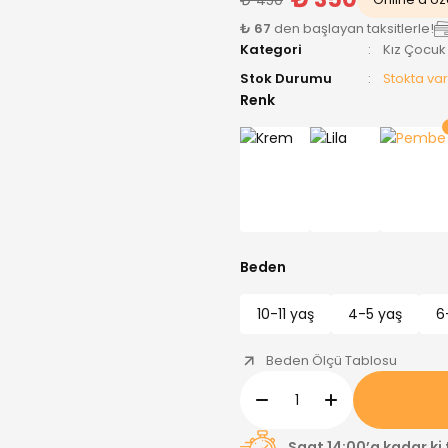
₺ 67
den başlayan taksitlerle!
Kategori
Kız Çocuk
Stok Durumu
Stokta var
Renk
Beden
10-11 yaş
4-5 yaş
6
Beden Ölçü Tablosu
Saat 14:00’a kadar ki