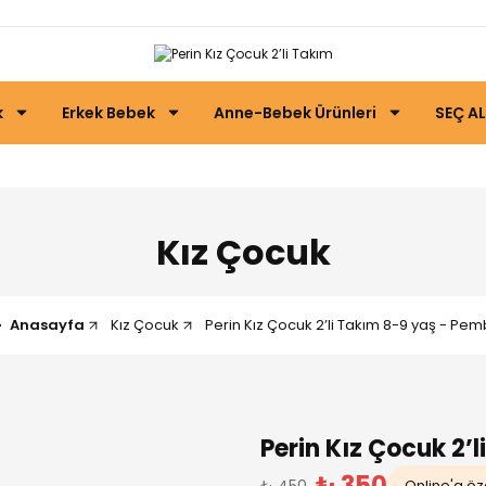
k
Erkek Bebek
Anne-Bebek Ürünleri
SEÇ AL
Kız Çocuk
Anasayfa
Kız Çocuk
Perin Kız Çocuk 2’li Takım 8-9 yaş - Pe
Perin Kız Çocuk 2’
₺ 350
₺ 450
Online'a öze