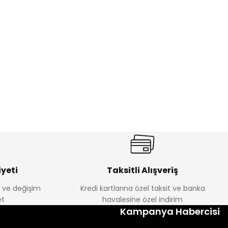
%17
antolon
Melra Kız Çocuk Kot Pantolon
Yeni
₺ 580
₺ 700
yeti
Taksitli Alışveriş
e ve değişim
Kredi kartlarına özel taksit ve banka
t
havalesine özel indirim
%22
Kampanya Habercisi
k Tayt
Koren Kız Çocuk ve Bebek Tayt