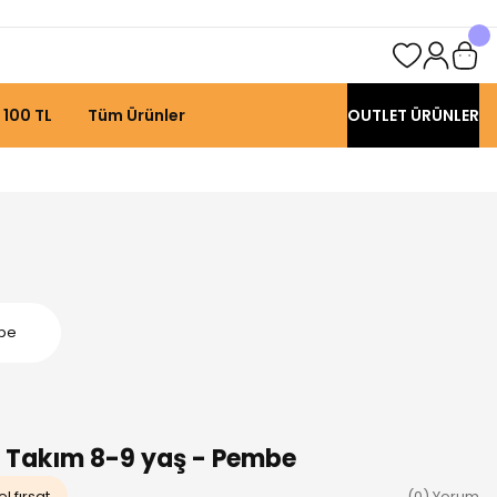
 100 TL
Tüm Ürünler
OUTLET ÜRÜNLER
mbe
li Takım 8-9 yaş - Pembe
l fırsat
(0) Yorum