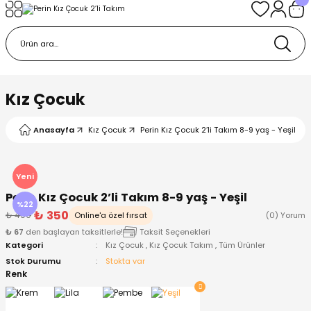
Geri Dön
Geri Dön
Geri Dön
Geri Dön
Geri Dön
k
k
 Ürünleri
iye
 Çorap
iye
tkı, Bere ve Eldiven
Kız Çocuk
dy
 Gömlek
sesuarları
Battaniye
Anasayfa
Kız Çocuk
Perin Kız Çocuk 2’li Takım 8-9 yaş - Yeşil
orap
ç Giyim
ı, Bere ve Eldiven
Body
Yeni
Perin Kız Çocuk 2’li Takım 8-9 yaş - Yeşil
ise
Kazak
ttaniye
ıtçıtlı Body
%22
₺ 350
₺ 450
Online'a özel fırsat
(0) Yorum
₺ 67
den başlayan taksitlerle!
Taksit Seçenekleri
k
Mont
dy
Çorap ve Patik
Kategori
Kız Çocuk
,
Kız Çocuk Takım
,
Tüm Ürünler
Stok Durumu
Stokta var
ömlek
Pantolon
ıtlı Body
astane Çıkışı ve Zıbın Seti
Renk
Giyim
Pijama Takımı
rap ve Patik
Pantolon