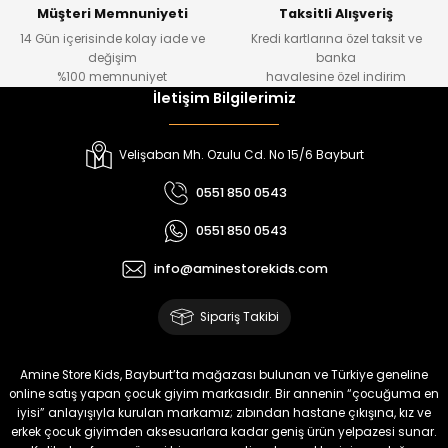
Yeni
Yeni
Müşteri Memnuniyeti
Taksitli Alışveriş
14 Gün içerisinde kolay iade ve
Kredi kartlarına özel taksit ve
₺ 1.000
₺ 800
değişim
banka
₺ 800
₺ 650
%100 memnuniyet
havalesine özel indirim
İletişim Bilgilerimiz
%17
%15
Melra Kız Çocuk Kot Pantolon
Tivon Kız Çocuk 3’lü Takım
Velişaban Mh. Ozulu Cd. No 15/6 Bayburt
Yeni
Yeni
0551 850 0543
₺ 700
₺ 2.750
0551 850 0543
₺ 580
₺ 2.340
info@aminestorekids.com
%22
%22
Koren Kız Çocuk ve Bebek Tayt
Koren Kız Çocuk ve Bebek Tayt
Sipariş Takibi
Yeni
Yeni
₺ 320
₺ 320
Amine Store Kids, Bayburt’ta mağazası bulunan ve Türkiye geneline
₺ 250
₺ 250
online satış yapan çocuk giyim markasıdır. Bir annenin “çocuğuma en
iyisi” anlayışıyla kurulan markamız; zıbından hastane çıkışına, kız ve
erkek çocuk giyimden aksesuarlara kadar geniş ürün yelpazesi sunar.