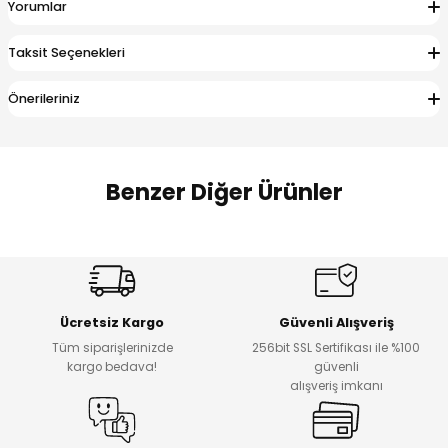
Yorumlar
 Alt
lum
Taksit Seçenekleri
ka ve Taç
Önerileriniz
lum
lek
Benzer Diğer Ürünler
Amine
%27
%14
Dantelya Kız Çocuk Tişört
Puba Unisex Kot 3’lü Takım
Yeni
Yeni
Ücretsiz Kargo
Güvenli Alışveriş
₺ 450
₺ 1.800
Tüm siparişlerinizde
256bit SSL Sertifikası ile %100
₺ 330
₺ 1.550
kargo bedava!
güvenli
alışveriş imkanı
%20
%19
Urban Kız Çocuk Süveterli Tunik Gömlek
Navi Kız Çocuk Kot Pantolon