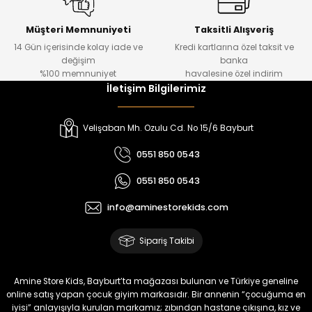
Kampçı Minik Erkek Çocuk 2'li Şortlu Takım
Yeni
Müşteri Memnuniyeti
Taksitli Alışveriş
14 Gün içerisinde kolay iade ve
Kredi kartlarına özel taksit ve
₺ 500
değişim
banka
₺ 350
%100 memnuniyet
havalesine özel indirim
İletişim Bilgilerimiz
Amine
%30
Kampçı Minik Erkek Çocuk 2'li Şortlu Takım
Velişaban Mh. Ozulu Cd. No 15/6 Bayburt
Yeni
0551 850 0543
₺ 500
0551 850 0543
₺ 350
info@aminestorekids.com
Amine
%30
Kampçı Minik Erkek Çocuk 2'li Şortlu Takım
Sipariş Takibi
Yeni
₺ 500
Amine Store Kids, Bayburt’ta mağazası bulunan ve Türkiye geneline
₺ 350
online satış yapan çocuk giyim markasıdır. Bir annenin “çocuğuma en
iyisi” anlayışıyla kurulan markamız; zıbından hastane çıkışına, kız ve