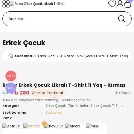
Geri Dön
Geri Dön
Geri Dön
Geri Dön
Geri Dön
k
k
 Ürünleri
iye
 Çorap
iye
tkı, Bere ve Eldiven
Erkek Çocuk
dy
 Gömlek
sesuarları
Battaniye
Anasayfa
Erkek Çocuk
Razor Erkek Çocuk Likralı T-Shirt 11 Yaş - K
orap
ç Giyim
ı, Bere ve Eldiven
Body
Yeni
Razor Erkek Çocuk Likralı T-Shirt 11 Yaş - Kırmızı
ise
Kazak
ttaniye
ıtçıtlı Body
%20
₺ 280
₺ 350
Online'a özel fırsat
(0) Yorum
₺ 53
den başlayan taksitlerle!
Taksit Seçenekleri
k
Mont
dy
Çorap ve Patik
Kategori
Erkek Çocuk
,
Tüm Ürünler
,
Erkek Çocuk T-Shirt
Stok Durumu
Stokta var
ömlek
Pantolon
ıtlı Body
astane Çıkışı ve Zıbın Seti
Renk
Giyim
Pijama Takımı
rap ve Patik
Pantolon