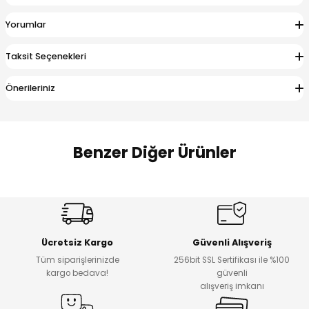
 Alt
lum
Yorumlar
ka ve Taç
Taksit Seçenekleri
lum
Önerileriniz
lek
Benzer Diğer Ürünler
Amine
Amine
%30
%24
Onca Çizgili Erkek Çocuk Şort
Urban Fit Erkek Çocuk Pantolon
Yeni
Yeni
Ücretsiz Kargo
Güvenli Alışveriş
₺ 500
₺ 850
Tüm siparişlerinizde
256bit SSL Sertifikası ile %100
₺ 350
₺ 650
kargo bedava!
güvenli
alışveriş imkanı
Amine
%30