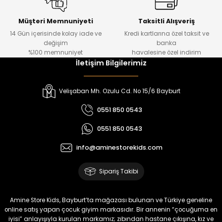
Kampçı Minik Erkek Çocuk 2'li Şortlu Takım
Yeni
Müşteri Memnuniyeti
Taksitli Alışveriş
14 Gün içerisinde kolay iade ve
Kredi kartlarına özel taksit ve
₺ 500
değişim
banka
₺ 350
%100 memnuniyet
havalesine özel indirim
İletişim Bilgilerimiz
Amine
%30
Kampçı Minik Erkek Çocuk 2'li Şortlu Takım
Velişaban Mh. Ozulu Cd. No 15/6 Bayburt
Yeni
0551 850 0543
₺ 500
0551 850 0543
₺ 350
info@aminestorekids.com
Amine
%30
Kampçı Minik Erkek Çocuk 2'li Şortlu Takım
Sipariş Takibi
Yeni
₺ 500
Amine Store Kids, Bayburt’ta mağazası bulunan ve Türkiye geneline
₺ 350
online satış yapan çocuk giyim markasıdır. Bir annenin “çocuğuma en
iyisi” anlayışıyla kurulan markamız; zıbından hastane çıkışına, kız ve