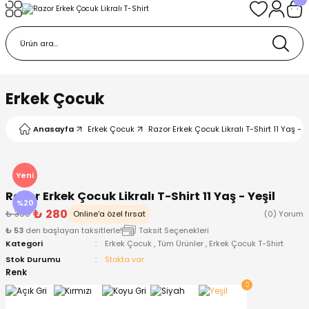
Geri Dön
Geri Dön
Geri Dön
Geri Dön
Geri Dön
k
k
 Ürünleri
iye
 Çorap
iye
tkı, Bere ve Eldiven
Erkek Çocuk
dy
 Gömlek
sesuarları
Battaniye
Anasayfa
Erkek Çocuk
Razor Erkek Çocuk Likralı T-Shirt 11 Yaş - Y
orap
ç Giyim
ı, Bere ve Eldiven
Body
Yeni
Razor Erkek Çocuk Likralı T-Shirt 11 Yaş - Yeşil
ise
Kazak
ttaniye
ıtçıtlı Body
%20
₺ 280
₺ 350
Online'a özel fırsat
(0) Yorum
₺ 53
den başlayan taksitlerle!
Taksit Seçenekleri
k
Mont
dy
Çorap ve Patik
Kategori
Erkek Çocuk
,
Tüm Ürünler
,
Erkek Çocuk T-Shirt
Stok Durumu
Stokta var
ömlek
Pantolon
ıtlı Body
astane Çıkışı ve Zıbın Seti
Renk
Giyim
Pijama Takımı
rap ve Patik
Pantolon