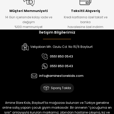
Kampçı Minik Erkek Çocuk 2'li Şortlu Takım
Yeni
Müşteri Memnuniyeti
Taksitli Alışveriş
14 Gün içerisinde kolay iade ve
Kredi kartlarına özel taksit ve
₺ 500
değişim
banka
₺ 350
%100 memnuniyet
havalesine özel indirim
İletişim Bilgilerimiz
Amine
%30
Kampçı Minik Erkek Çocuk 2'li Şortlu Takım
Velişaban Mh. Ozulu Cd. No 15/6 Bayburt
Yeni
0551 850 0543
₺ 500
0551 850 0543
₺ 350
info@aminestorekids.com
Amine
%30
Kampçı Minik Erkek Çocuk 2'li Şortlu Takım
Sipariş Takibi
Yeni
₺ 500
Amine Store Kids, Bayburt’ta mağazası bulunan ve Türkiye geneline
₺ 350
online satış yapan çocuk giyim markasıdır. Bir annenin “çocuğuma en
iyisi” anlayışıyla kurulan markamız; zıbından hastane çıkışına, kız ve