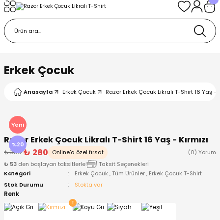
Geri Dön
Geri Dön
Geri Dön
Geri Dön
Geri Dön
k
k
 Ürünleri
iye
 Çorap
iye
tkı, Bere ve Eldiven
Erkek Çocuk
dy
 Gömlek
sesuarları
Battaniye
Anasayfa
Erkek Çocuk
Razor Erkek Çocuk Likralı T-Shirt 16 Yaş - 
orap
ç Giyim
ı, Bere ve Eldiven
Body
Yeni
Razor Erkek Çocuk Likralı T-Shirt 16 Yaş - Kırmızı
ise
Kazak
ttaniye
ıtçıtlı Body
%20
₺ 280
₺ 350
Online'a özel fırsat
(0) Yorum
₺ 53
den başlayan taksitlerle!
Taksit Seçenekleri
k
Mont
dy
Çorap ve Patik
Kategori
Erkek Çocuk
,
Tüm Ürünler
,
Erkek Çocuk T-Shirt
Stok Durumu
Stokta var
ömlek
Pantolon
ıtlı Body
astane Çıkışı ve Zıbın Seti
Renk
Giyim
Pijama Takımı
rap ve Patik
Pantolon