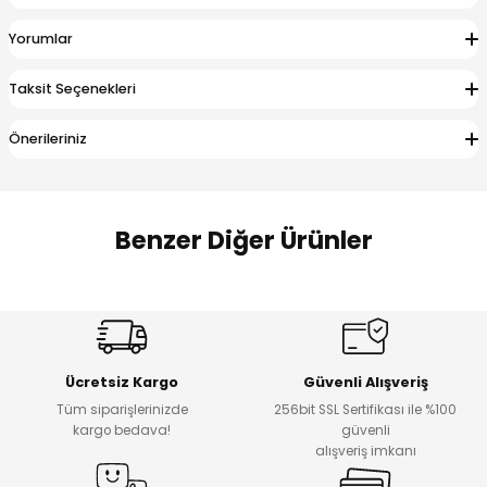
 Alt
lum
Yorumlar
ka ve Taç
Taksit Seçenekleri
lum
Önerileriniz
lek
Benzer Diğer Ürünler
Amine
Amine
%30
%24
Onca Çizgili Erkek Çocuk Şort
Urban Fit Erkek Çocuk Pantolon
Yeni
Yeni
Ücretsiz Kargo
Güvenli Alışveriş
₺ 500
₺ 850
Tüm siparişlerinizde
256bit SSL Sertifikası ile %100
₺ 350
₺ 650
kargo bedava!
güvenli
alışveriş imkanı
Amine
%30