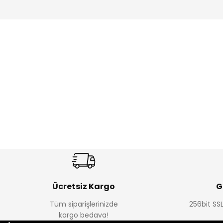
Amine
Amine
%30
%24
Onca Çizgili Erkek Çocuk Şort
Urban Fit Erkek Çocuk Panto
Yeni
Yeni
₺ 350
₺ 650
₺ 500
₺ 850
Ücretsiz Kargo
G
Tüm siparişlerinizde
256bit SSL
Amine
Amine
kargo bedava!
%30
%30