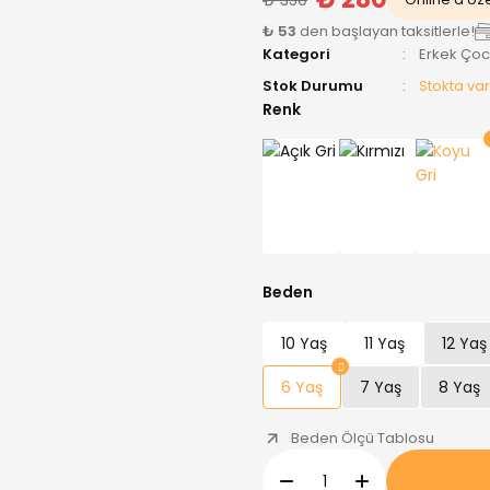
₺ 53
den başlayan taksitlerle!
Kategori
Erkek Ço
Stok Durumu
Stokta var
Renk
Beden
10 Yaş
11 Yaş
12 Yaş
6 Yaş
7 Yaş
8 Yaş
Beden Ölçü Tablosu