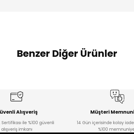
Benzer Diğer Ürünler
Amine
Amine
%30
%30
lon
Kampçı Minik Erkek Çocuk 2'li Şortlu Takım
Kampçı Min
Yeni
Yeni
₺ 350
₺ 
₺ 500
₺ 500
üvenli Alışveriş
Müşteri Memnuni
 Sertifikası ile %100 güvenli
14 Gün içerisinde kolay iad
Amine
alışveriş imkanı
%100 memnuniye
%30