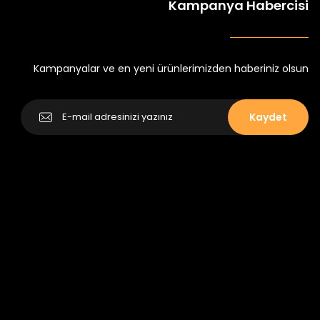
Kampanya Habercisi
tlu Takım
Minik Kral Erkek Çocuk 2'li Şortlu Takım
₺ 350
₺ 500
Kampanyalar ve en yeni ürünlerimizden haberiniz olsun
Kaydet