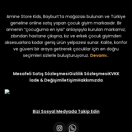
kek Çocuk 2'li Şortlu Takım
Kampçı Minik Erkek Çocuk 2'li Şor
Amine Store Kids, Bayburt’ta mağazası bulunan ve Türkiye
Yeni
₺ 350
₺ 500
geneline online satış yapan çocuk giyim markasıdır. Bir
annenin “çocuğuma en iyisi” anlayışıyla kurulan markamız;
zıbından hastane çıkışına, kız ve erkek çocuk giyimden
aksesuarlara kadar geniş ürün yelpazesi sunar. Kalite, konfor
ve güveni bir araya getirerek çocuklar için en doğru
uk 2'li Şortlu Takım
seçimleri sizlerle buluşturuyoruz.
Devamı..
Mesafeli Satış Sözleşmesi
Gizlilik Sözleşmesi
KVKK
İade & Değişim
İletişim
Hakkımızda
Bizi Sosyal Medyada Takip Edin