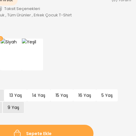
Taksit Seçenekleri
cuk
,
Tüm Ürünler
,
Erkek Çocuk T-Shirt
13 Yaş
14 Yaş
15 Yaş
16 Yaş
5 Yaş
9 Yaş
Sepete Ekle