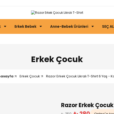
k
Erkek Bebek
Anne-Bebek Ürünleri
SEÇ AL
Erkek Çocuk
nasayfa
Erkek Çocuk
Razor Erkek Çocuk Likralı T-Shirt 6 Yaş - K
Razor Erkek Çocuk L
₺ 280
₺ 350
Online'a özel