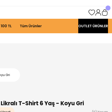
 100 TL
Tüm Ürünler
OUTLET ÜRÜNLER
oyu Gri
ikralı T-Shirt 6 Yaş - Koyu Gri
 fırsat
(0) Yorum