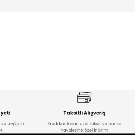
ik Erkek Çocuk 2'li Şortlu Takım
350
yeti
Taksitli Alışveriş
e ve değişim
Kredi kartlarına özel taksit ve banka
Amine
t
havalesine özel indirim
%30