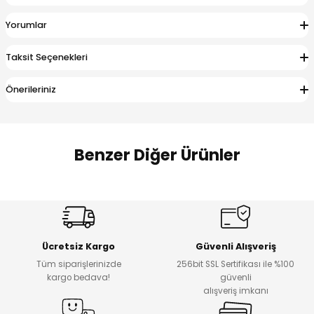
 Alt
lum
Yorumlar
ka ve Taç
Taksit Seçenekleri
lum
Önerileriniz
lek
Benzer Diğer Ürünler
Amine
Amine
%30
%24
Onca Çizgili Erkek Çocuk Şort
Urban Fit Erkek Çocuk Pantolon
Yeni
Yeni
Ücretsiz Kargo
Güvenli Alışveriş
₺ 500
₺ 850
Tüm siparişlerinizde
256bit SSL Sertifikası ile %100
₺ 350
₺ 650
kargo bedava!
güvenli
alışveriş imkanı
Amine
%30