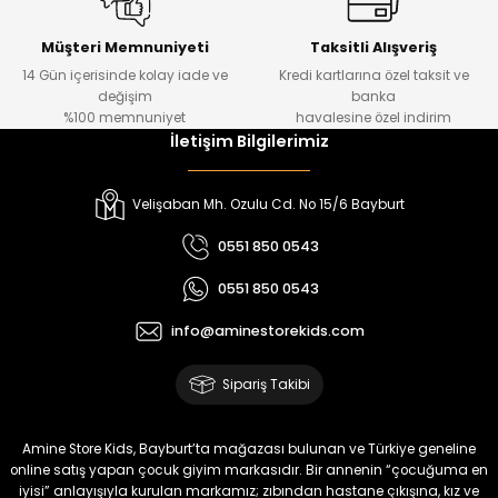
Kampçı Minik Erkek Çocuk 2'li Şortlu Takım
Yeni
Müşteri Memnuniyeti
Taksitli Alışveriş
14 Gün içerisinde kolay iade ve
Kredi kartlarına özel taksit ve
₺ 500
değişim
banka
₺ 350
%100 memnuniyet
havalesine özel indirim
İletişim Bilgilerimiz
Amine
%30
Kampçı Minik Erkek Çocuk 2'li Şortlu Takım
Velişaban Mh. Ozulu Cd. No 15/6 Bayburt
Yeni
0551 850 0543
₺ 500
0551 850 0543
₺ 350
info@aminestorekids.com
Amine
%30
Kampçı Minik Erkek Çocuk 2'li Şortlu Takım
Sipariş Takibi
Yeni
₺ 500
Amine Store Kids, Bayburt’ta mağazası bulunan ve Türkiye geneline
₺ 350
online satış yapan çocuk giyim markasıdır. Bir annenin “çocuğuma en
iyisi” anlayışıyla kurulan markamız; zıbından hastane çıkışına, kız ve