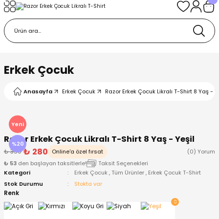
Geri Dön
Geri Dön
Geri Dön
Geri Dön
Geri Dön
k
k
 Ürünleri
iye
 Çorap
iye
tkı, Bere ve Eldiven
Erkek Çocuk
dy
 Gömlek
sesuarları
Battaniye
Anasayfa
Erkek Çocuk
Razor Erkek Çocuk Likralı T-Shirt 8 Yaş - Y
orap
ç Giyim
ı, Bere ve Eldiven
Body
Yeni
Razor Erkek Çocuk Likralı T-Shirt 8 Yaş - Yeşil
ise
Kazak
ttaniye
ıtçıtlı Body
%20
₺ 280
₺ 350
Online'a özel fırsat
(0) Yorum
₺ 53
den başlayan taksitlerle!
Taksit Seçenekleri
k
Mont
dy
Çorap ve Patik
Kategori
Erkek Çocuk
,
Tüm Ürünler
,
Erkek Çocuk T-Shirt
Stok Durumu
Stokta var
ömlek
Pantolon
ıtlı Body
astane Çıkışı ve Zıbın Seti
Renk
Giyim
Pijama Takımı
rap ve Patik
Pantolon