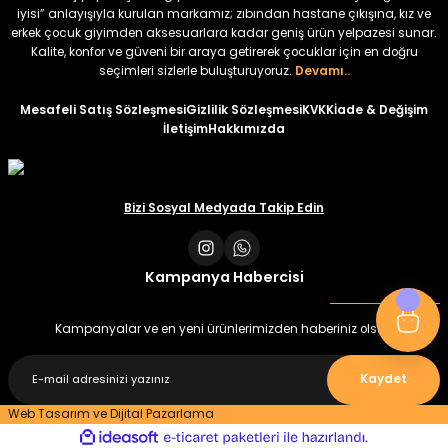
iyisi” anlayışıyla kurulan markamız; zıbından hastane çıkışına, kız ve
erkek çocuk giyimden aksesuarlara kadar geniş ürün yelpazesi sunar.
Amine
%30
Kalite, konfor ve güveni bir araya getirerek çocuklar için en doğru
Kampçı Minik Erkek Çocuk 2'li Şortlu Takım
seçimleri sizlerle buluşturuyoruz.
Devamı..
Yeni
Mesafeli Satış Sözleşmesi
Gizlilik Sözleşmesi
KVKK
İade & Değişim
İletişim
Hakkımızda
₺ 500
₺ 350
Amine
Bizi Sosyal Medyada Takip Edin
%30
Kampçı Minik Erkek Çocuk 2'li Şortlu Takım
Yeni
Kampanya Habercisi
₺ 500
₺ 350
Kampanyalar ve en yeni ürünlerimizden haberiniz olsun
Amine
%30
Kaydet
Minik Kral Erkek Çocuk 2'li Şortlu Takım
Web Tasarım ve Dijital Pazarlama
ideasoft
ile
e-