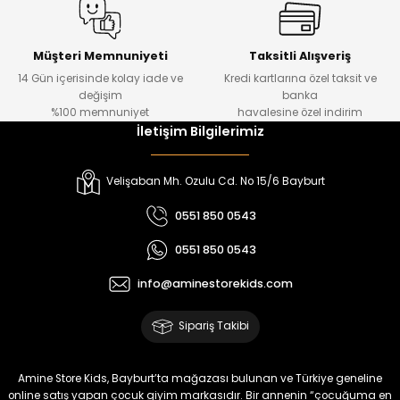
Amine
%30
Kampçı Minik Erkek Çocuk 2'li Şortlu Takım
Yeni
Müşteri Memnuniyeti
Taksitli Alışveriş
14 Gün içerisinde kolay iade ve
Kredi kartlarına özel taksit ve
₺ 500
değişim
banka
₺ 350
%100 memnuniyet
havalesine özel indirim
İletişim Bilgilerimiz
Amine
%30
Kampçı Minik Erkek Çocuk 2'li Şortlu Takım
Velişaban Mh. Ozulu Cd. No 15/6 Bayburt
Yeni
0551 850 0543
₺ 500
0551 850 0543
₺ 350
info@aminestorekids.com
Amine
%30
Kampçı Minik Erkek Çocuk 2'li Şortlu Takım
Sipariş Takibi
Yeni
₺ 500
Amine Store Kids, Bayburt’ta mağazası bulunan ve Türkiye geneline
₺ 350
online satış yapan çocuk giyim markasıdır. Bir annenin “çocuğuma en