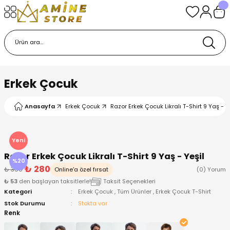
Geri Dön
Geri Dön
Geri Dön
Geri Dön
Geri Dön
k
k
 Ürünleri
iye
 Çorap
iye
tkı, Bere ve Eldiven
Erkek Çocuk
dy
 Gömlek
sesuarları
Battaniye
Anasayfa
Erkek Çocuk
Razor Erkek Çocuk Likralı T-Shirt 9 Yaş - Y
orap
ç Giyim
ı, Bere ve Eldiven
Body
Yeni
ise
Kazak
ttaniye
ıtçıtlı Body
Razor Erkek Çocuk Likralı T-Shirt 9 Yaş - Yeşil
%20
₺ 280
₺ 350
Online'a özel fırsat
(0) Yorum
k
Mont
dy
Çorap ve Patik
₺ 53
den başlayan taksitlerle!
Taksit Seçenekleri
Kategori
Erkek Çocuk
,
Tüm Ürünler
,
Erkek Çocuk T-Shirt
ömlek
Pantolon
ıtlı Body
astane Çıkışı ve Zıbın Seti
Stok Durumu
Stokta var
Renk
Giyim
Pijama Takımı
rap ve Patik
Pantolon