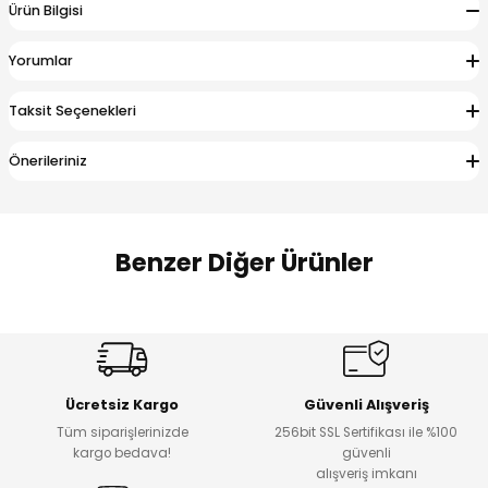
Ürün Bilgisi
 Alt
lum
Yorumlar
ka ve Taç
Taksit Seçenekleri
lum
Önerileriniz
lek
Benzer Diğer Ürünler
Amine
Amine
%30
%24
Onca Çizgili Erkek Çocuk Şort
Urban Fit Erkek Çocuk Pantolon
Yeni
Yeni
Ücretsiz Kargo
Güvenli Alışveriş
₺ 500
₺ 850
Tüm siparişlerinizde
256bit SSL Sertifikası ile %100
₺ 350
₺ 650
kargo bedava!
güvenli
alışveriş imkanı