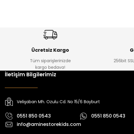
Amine
%30
%17
Cars Erkek Bebek Takımı
Bagi Erkek Çocuk Kot Pantolon
Yeni
Yeni
₺ 350
₺ 580
₺ 500
₺ 700
Ücretsiz Kargo
G
Tüm siparişlerinizde
256bit SSL
kargo bedava!
%22
%22
İletişim Bilgilerimiz
Yovra Erkek Bebek Tulum
Yovra Erkek Bebek Tulum
Ni
Yeni
Yeni
₺ 250
₺ 250
₺ 320
₺ 320
₺ 
Velişaban Mh. Ozulu Cd. No 15/6 Bayburt
0551 850 0543
0551 850 0543
info@aminestorekids.com