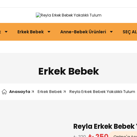
k
Erkek Bebek
Anne-Bebek Ürünleri
SEÇ AL
Erkek Bebek
Anasayfa
Erkek Bebek
Reyla Erkek Bebek Yakalıklı Tulum
Reyla Erkek Bebek 
₺ 250
₺ 320
Online'a öze