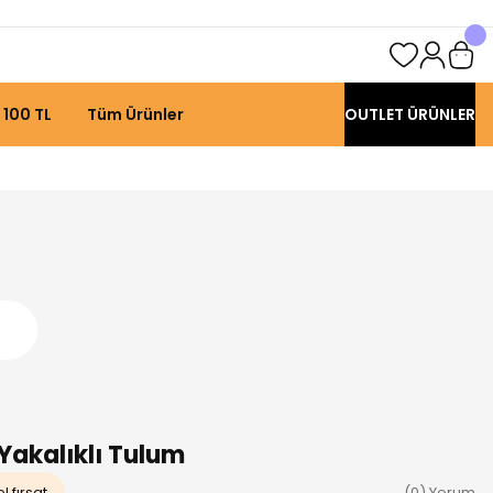
 100 TL
Tüm Ürünler
OUTLET ÜRÜNLER
Yakalıklı Tulum
l fırsat
(0) Yorum