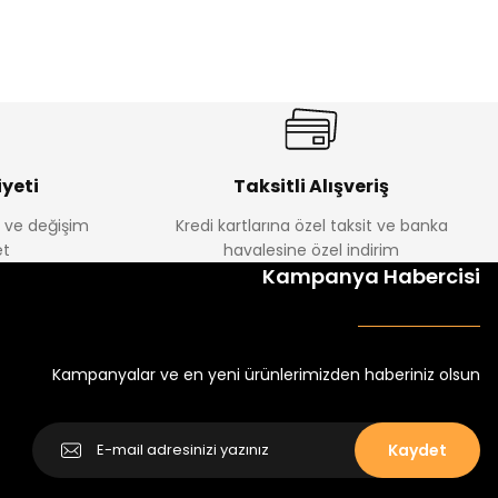
%22
%22
Luvin Erkek Bebek Tulum
Yelza Erkek Bebek Tulum
Yeni
Yeni
₺ 250
₺ 250
₺ 320
₺ 320
yeti
Taksitli Alışveriş
e ve değişim
Kredi kartlarına özel taksit ve banka
t
havalesine özel indirim
Kampanya Habercisi
Kampanyalar ve en yeni ürünlerimizden haberiniz olsun
Kaydet