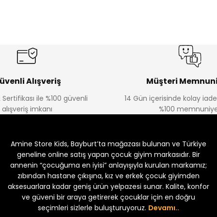
%17
%22
Bagi Erkek Çocuk Kot Pantolon
Luvin Erkek Bebek Tulum
Yeni
Yeni
₺ 580
₺ 250
₺ 700
₺ 320
üvenli Alışveriş
Müşteri Memnuni
 Sertifikası ile %100 güvenli
14 Gün içerisinde kolay iad
alışveriş imkanı
%100 memnuniye
%22
%22
von Erkek Bebek Tulum
Solin Erkek Bebek Tulum
Amine Store Kids, Bayburt’ta mağazası bulunan ve Türkiye
Yeni
Yeni
₺ 250
₺ 250
320
₺ 320
geneline online satış yapan çocuk giyim markasıdır. Bir
annenin “çocuğuma en iyisi” anlayışıyla kurulan markamız;
zıbından hastane çıkışına, kız ve erkek çocuk giyimden
aksesuarlara kadar geniş ürün yelpazesi sunar. Kalite, konfor
ve güveni bir araya getirerek çocuklar için en doğru
seçimleri sizlerle buluşturuyoruz.
Devamı..