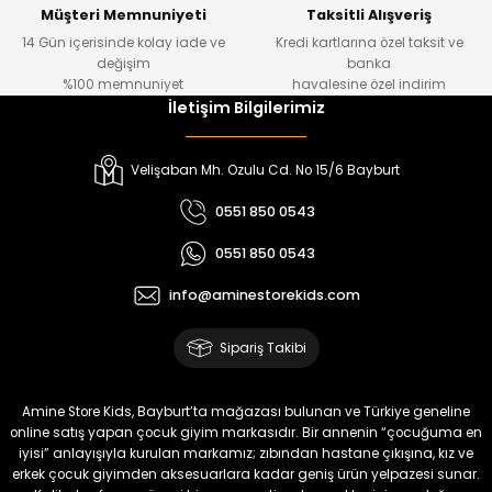
Yeni
Yeni
Müşteri Memnuniyeti
Taksitli Alışveriş
14 Gün içerisinde kolay iade ve
Kredi kartlarına özel taksit ve
₺ 1.000
₺ 800
değişim
banka
₺ 800
₺ 650
%100 memnuniyet
havalesine özel indirim
İletişim Bilgilerimiz
%17
%15
Melra Kız Çocuk Kot Pantolon
Tivon Kız Çocuk 3’lü Takım
Velişaban Mh. Ozulu Cd. No 15/6 Bayburt
Yeni
Yeni
0551 850 0543
₺ 700
₺ 2.750
0551 850 0543
₺ 580
₺ 2.340
info@aminestorekids.com
%22
%22
Koren Kız Çocuk ve Bebek Tayt
Koren Kız Çocuk ve Bebek Tayt
Sipariş Takibi
Yeni
Yeni
₺ 320
₺ 320
Amine Store Kids, Bayburt’ta mağazası bulunan ve Türkiye geneline
₺ 250
₺ 250
online satış yapan çocuk giyim markasıdır. Bir annenin “çocuğuma en
iyisi” anlayışıyla kurulan markamız; zıbından hastane çıkışına, kız ve
erkek çocuk giyimden aksesuarlara kadar geniş ürün yelpazesi sunar.