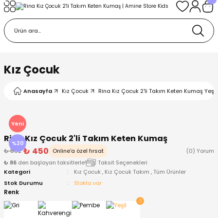
Geri Dön
Geri Dön
Geri Dön
Geri Dön
Geri Dön
k
k
 Ürünleri
iye
 Çorap
iye
tkı, Bere ve Eldiven
Kız Çocuk
dy
 Gömlek
sesuarları
Battaniye
Anasayfa
Kız Çocuk
Rina Kız Çocuk 2'li Takım Keten Kumaş Yeşil 
orap
ç Giyim
ı, Bere ve Eldiven
Body
Yeni
Rina Kız Çocuk 2'li Takım Keten Kumaş
ise
Kazak
ttaniye
ıtçıtlı Body
%20
₺ 450
₺ 562
Online'a özel fırsat
(0) Yorum
₺ 86
den başlayan taksitlerle!
Taksit Seçenekleri
k
Mont
dy
Çorap ve Patik
Kategori
Kız Çocuk
,
Kız Çocuk Takım
,
Tüm Ürünler
Stok Durumu
Stokta var
ömlek
Pantolon
ıtlı Body
astane Çıkışı ve Zıbın Seti
Renk
Giyim
Pijama Takımı
rap ve Patik
Pantolon