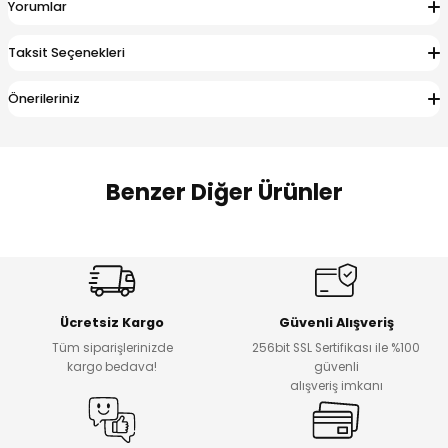
Yorumlar
 Alt
lum
Taksit Seçenekleri
ka ve Taç
Önerileriniz
lum
lek
Benzer Diğer Ürünler
Amine
%27
%14
Dantelya Kız Çocuk Tişört
Puba Unisex Kot 3’lü Takım
Yeni
Yeni
Ücretsiz Kargo
Güvenli Alışveriş
₺ 450
₺ 1.800
Tüm siparişlerinizde
256bit SSL Sertifikası ile %100
₺ 330
₺ 1.550
kargo bedava!
güvenli
alışveriş imkanı
%20
%19
Urban Kız Çocuk Süveterli Tunik Gömlek
Navi Kız Çocuk Kot Pantolon