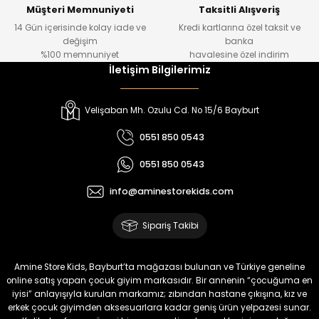
Yeni
Yeni
Müşteri Memnuniyeti
Taksitli Alışveriş
14 Gün içerisinde kolay iade ve
Kredi kartlarına özel taksit ve
₺ 1.000
₺ 800
değişim
banka
₺ 800
₺ 650
%100 memnuniyet
havalesine özel indirim
İletişim Bilgilerimiz
%17
%15
Melra Kız Çocuk Kot Pantolon
Tivon Kız Çocuk 3’lü Takım
Velişaban Mh. Ozulu Cd. No 15/6 Bayburt
Yeni
Yeni
0551 850 0543
₺ 700
₺ 2.750
0551 850 0543
₺ 580
₺ 2.340
info@aminestorekids.com
%22
%22
Koren Kız Çocuk ve Bebek Tayt
Koren Kız Çocuk ve Bebek Tayt
Sipariş Takibi
Yeni
Yeni
₺ 320
₺ 320
Amine Store Kids, Bayburt’ta mağazası bulunan ve Türkiye geneline
₺ 250
₺ 250
online satış yapan çocuk giyim markasıdır. Bir annenin “çocuğuma en
iyisi” anlayışıyla kurulan markamız; zıbından hastane çıkışına, kız ve
erkek çocuk giyimden aksesuarlara kadar geniş ürün yelpazesi sunar.