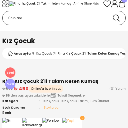
Geri Dön
Geri Dön
Geri Dön
Geri Dön
Geri Dön
k
k
 Ürünleri
iye
 Çorap
iye
tkı, Bere ve Eldiven
Kız Çocuk
dy
 Gömlek
sesuarları
Battaniye
Anasayfa
Kız Çocuk
Rina Kız Çocuk 2'li Takım Keten Kumaş Yeşil
orap
ç Giyim
ı, Bere ve Eldiven
Body
Yeni
Rina Kız Çocuk 2'li Takım Keten Kumaş
ise
Kazak
ttaniye
ıtçıtlı Body
%20
₺ 450
₺ 562
Online'a özel fırsat
(0) Yorum
₺ 86
den başlayan taksitlerle!
Taksit Seçenekleri
k
Mont
dy
Çorap ve Patik
Kategori
Kız Çocuk
,
Kız Çocuk Takım
,
Tüm Ürünler
Stok Durumu
Stokta var
ömlek
Pantolon
ıtlı Body
astane Çıkışı ve Zıbın Seti
Renk
Giyim
Pijama Takımı
rap ve Patik
Pantolon