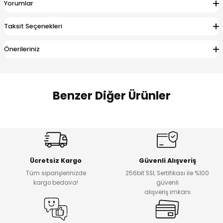
Yorumlar
 Alt
lum
Taksit Seçenekleri
ka ve Taç
Önerileriniz
lum
lek
Benzer Diğer Ürünler
Amine
%27
%14
Dantelya Kız Çocuk Tişört
Puba Unisex Kot 3’lü Takım
Yeni
Yeni
Ücretsiz Kargo
Güvenli Alışveriş
₺ 450
₺ 1.800
Tüm siparişlerinizde
256bit SSL Sertifikası ile %100
₺ 330
₺ 1.550
kargo bedava!
güvenli
alışveriş imkanı
%20
%19
Urban Kız Çocuk Süveterli Tunik Gömlek
Navi Kız Çocuk Kot Pantolon