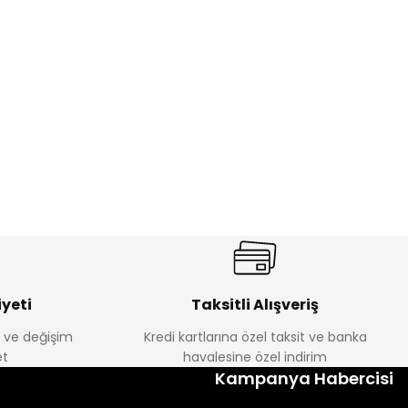
%17
antolon
Melra Kız Çocuk Kot Pantolon
Yeni
₺ 580
₺ 700
yeti
Taksitli Alışveriş
e ve değişim
Kredi kartlarına özel taksit ve banka
t
havalesine özel indirim
%22
Kampanya Habercisi
k Tayt
Koren Kız Çocuk ve Bebek Tayt