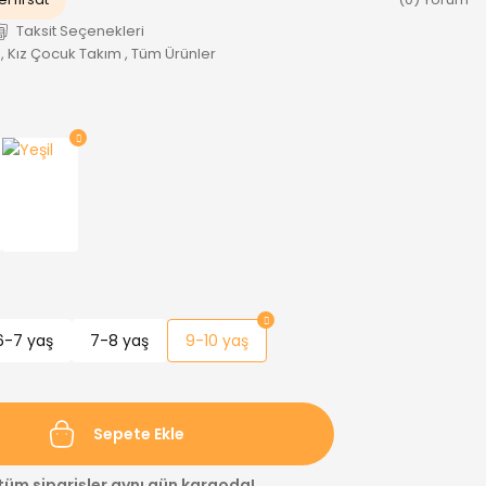
Taksit Seçenekleri
,
Kız Çocuk Takım
,
Tüm Ürünler
6-7 yaş
7-8 yaş
9-10 yaş
Sepete Ekle
 tüm siparişler aynı gün kargoda!