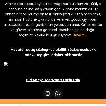
Amine Store Kids, Bayburt’ta mağazası bulunan ve Türkiye
Yeni
Yeni
₺ 250
₺ 250
₺ 320
₺ 320
geneline online satış yapan çocuk giyim markasıdır. Bir
annenin “çocuğuma en iyisi” anlayışıyla kurulan markamız;
zıbından hastane çıkışına, kız ve erkek çocuk giyimden
aksesuarlara kadar geniş ürün yelpazesi sunar. Kalite, konfor
ve güveni bir araya getirerek çocuklar için en doğru
seçimleri sizlerle buluşturuyoruz.
Devamı..
Mesafeli Satış Sözleşmesi
Gizlilik Sözleşmesi
KVKK
İade & Değişim
İletişim
Hakkımızda
Bizi Sosyal Medyada Takip Edin