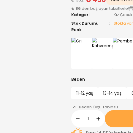
₺ 86
den başlayan taksitlerle!
Kategori
Kız Çocuk
Stok Durumu
Stokta var
Renk
Beden
11-12 yaş
13-14 yaş
Beden Ölçü Tablosu
Saat 14:00’a kadar ki