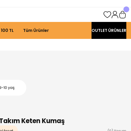
 100 TL
Tüm Ürünler
OUTLET ÜRÜNLER
9-10 yaş
li Takım Keten Kumaş
l fırsat
(0) Yorum