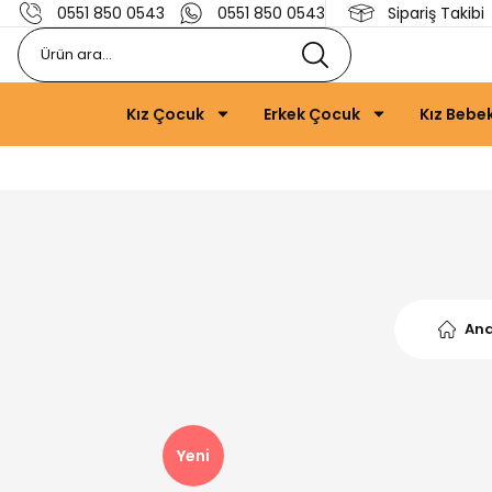
0551 850 0543
0551 850 0543
Sipariş Takibi
Kız Çocuk
Erkek Çocuk
Kız Bebe
An
Yeni