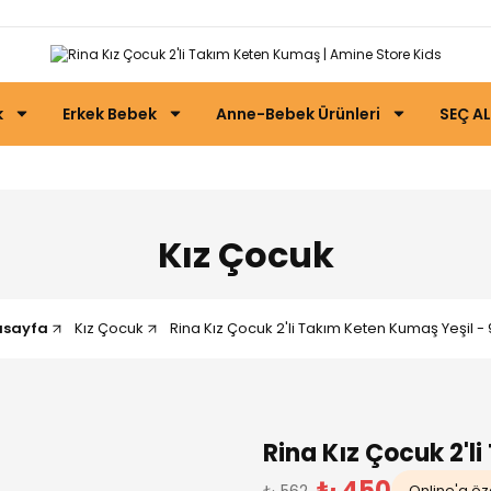
k
Erkek Bebek
Anne-Bebek Ürünleri
SEÇ AL
Kız Çocuk
asayfa
Kız Çocuk
Rina Kız Çocuk 2'li Takım Keten Kumaş Yeşil - 
Rina Kız Çocuk 2'
₺ 450
₺ 562
Online'a öze