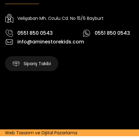
Yeni
Yeni
₺ 2.340
₺ 250
₺ 2.750
₺ 320
Velişaban Mh. Ozulu Cd. No 15/6 Bayburt
0551 850 0543
0551 850 0543
info@aminestorekids.com
Sipariş Takibi
Web Tasarım ve Dijital Pazarlama