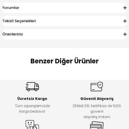
 Alt
lum
Yorumlar
ka ve Taç
Taksit Seçenekleri
Önerileriniz
lum
lek
Benzer Diğer Ürünler
%17
%22
Melra Kız Çocuk Kot Pantolon
Koren Kız Çocuk ve Bebek Tayt
Yeni
Yeni
Ücretsiz Kargo
Güvenli Alışveriş
₺ 700
₺ 320
Tüm siparişlerinizde
256bit SSL Sertifikası ile %100
₺ 580
₺ 250
kargo bedava!
güvenli
alışveriş imkanı
%22
%22