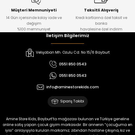
Koren Kız Çocuk ve Bebek Tayt
Koren Kız Çocuk ve Bebek Tayt
Yeni
Yeni
Müşteri Memnuniyeti
Taksitli Alışveriş
14 Gün içerisinde kolay iade ve
Kredi kartlarına özel taksit ve
₺ 320
₺ 320
değişim
banka
₺ 250
₺ 250
%100 memnuniyet
havalesine özel indirim
İletişim Bilgilerimiz
%22
%22
Koren Kız Çocuk ve Bebek Tayt
Yovin Kız Bebek Tulum
Velişaban Mh. Ozulu Cd. No 15/6 Bayburt
Yeni
Yeni
0551 850 0543
₺ 320
₺ 320
0551 850 0543
₺ 250
₺ 250
info@aminestorekids.com
%22
%22
%22
Zorin Kız Bebek Tulum
Navel Kız Bebek Tulum
Fovin Kız Bebek Tulum
Sipariş Takibi
Yeni
Yeni
Yeni
₺ 320
₺ 320
₺ 320
Amine Store Kids, Bayburt’ta mağazası bulunan ve Türkiye geneline
₺ 250
₺ 250
₺ 250
online satış yapan çocuk giyim markasıdır. Bir annenin “çocuğuma en
iyisi” anlayışıyla kurulan markamız; zıbından hastane çıkışına, kız ve