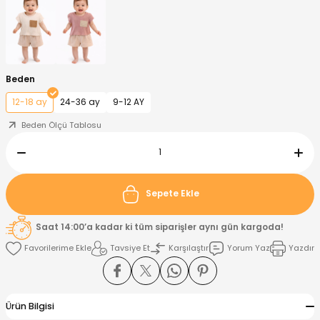
nt
Sweatshirt
ise
Pijama Takımı
ntolon
-Shirt
k
Salopet
Beden
12-18 ay
24-36 ay
9-12 AY
jama Takımı
Takım
tane Çıkışı ve Zıbın Seti
-shirt
Beden Ölçü Tablosu
lopet
Takım Elbise
ntolon
Takım
eatshirt
ek Alt
jama Takımı
ek Alt
Sepete Ekle
hirt
lopet
Tulum
Saat 14:00’a kadar ki tüm siparişler aynı gün kargoda!
Tavsiye Et
Karşılaştır
Yorum Yaz
Yazdır
kım
kımı
yt
 Alt
Ürün Bilgisi