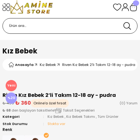
Geri Dön
Geri Dön
Geri Dön
Geri Dön
Geri Dön
k
k
 Ürünleri
iye
 Çorap
iye
tkı, Bere ve Eldiven
Kız Bebek
dy
 Gömlek
sesuarları
Battaniye
Anasayfa
Kız Bebek
Riven Kız Bebek 2’li Takım 12-18 ay - pudra
orap
ç Giyim
ı, Bere ve Eldiven
Body
Yeni
ise
Kazak
ttaniye
ıtçıtlı Body
Riven Kız Bebek 2’li Takım 12-18 ay - pudra
%20
₺ 360
₺ 450
Online'a özel fırsat
(0) Yorum
k
Mont
dy
Çorap ve Patik
₺ 68
den başlayan taksitlerle!
Taksit Seçenekleri
Kategori
Kız Bebek
,
Kız Bebek Takımı
,
Tüm Ürünler
ömlek
Pantolon
ıtlı Body
astane Çıkışı ve Zıbın Seti
Stok Durumu
Stokta var
Renk
Giyim
Pijama Takımı
rap ve Patik
Pantolon