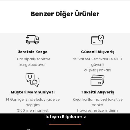
 Alt
lum
Benzer Diğer Ürünler
ka ve Taç
%17
%22
lum
Melra Kız Çocuk Kot Pantolon
Koren Kız Çocuk ve Bebek Tayt
Yeni
Yeni
lek
Ücretsiz Kargo
Güvenli Alışveriş
₺ 700
₺ 320
Tüm siparişlerinizde
256bit SSL Sertifikası ile %100
₺ 580
₺ 250
kargo bedava!
güvenli
alışveriş imkanı
%22
%22
Koren Kız Çocuk ve Bebek Tayt
Koren Kız Çocuk ve Bebek Tayt
Yeni
Yeni
Müşteri Memnuniyeti
Taksitli Alışveriş
14 Gün içerisinde kolay iade ve
Kredi kartlarına özel taksit ve
₺ 320
₺ 320
değişim
banka
₺ 250
₺ 250
%100 memnuniyet
havalesine özel indirim
İletişim Bilgilerimiz
%22
%22