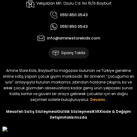
Koren Kız Çocuk ve Bebek Tayt
Yovin Kız Bebek Tulum
Velişaban Mh. Ozulu Cd. No 15/6 Bayburt
Yeni
Yeni
0551 850 0543
₺ 320
₺ 320
0551 850 0543
₺ 250
₺ 250
info@aminestorekids.com
%22
%22
%22
Zorin Kız Bebek Tulum
Navel Kız Bebek Tulum
Fovin Kız Bebek Tulum
Sipariş Takibi
Yeni
Yeni
Yeni
₺ 320
₺ 320
₺ 320
Amine Store Kids, Bayburt’ta mağazası bulunan ve Türkiye geneline
₺ 250
₺ 250
₺ 250
online satış yapan çocuk giyim markasıdır. Bir annenin “çocuğuma en
iyisi” anlayışıyla kurulan markamız; zıbından hastane çıkışına, kız ve
erkek çocuk giyimden aksesuarlara kadar geniş ürün yelpazesi sunar.
%22
Kalite, konfor ve güveni bir araya getirerek çocuklar için en doğru
Devra Kız Bebek Tulum
seçimleri sizlerle buluşturuyoruz.
Devamı..
Yeni
Mesafeli Satış Sözleşmesi
Gizlilik Sözleşmesi
KVKK
İade & Değişim
İletişim
Hakkımızda
₺ 320
₺ 250