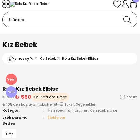
Geri Dön
Geri Dön
Geri Dön
Geri Dön
Geri Dön
k
k
 Ürünleri
iye
 Çorap
iye
tkı, Bere ve Eldiven
Kız Bebek
dy
 Gömlek
sesuarları
Battaniye
Anasayfa
Kız Bebek
Rola Kız Bebek Elbise
orap
ç Giyim
ı, Bere ve Eldiven
Body
Yeni
Rola Kız Bebek Elbise
ise
Kazak
ttaniye
ıtçıtlı Body
%15
₺ 550
₺ 650
Online'a özel fırsat
(0) Yorum
₺ 105
den başlayan taksitlerle!
Taksit Seçenekleri
k
Mont
dy
Çorap ve Patik
Kategori
Kız Bebek
,
Tüm Ürünler
,
Kız Bebek Elbise
Stok Durumu
Stokta var
ömlek
Pantolon
ıtlı Body
astane Çıkışı ve Zıbın Seti
Beden
9 Ay
Giyim
Pijama Takımı
rap ve Patik
Pantolon