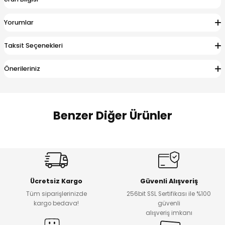
 Alt
lum
Yorumlar
ka ve Taç
Taksit Seçenekleri
lum
Önerileriniz
lek
Benzer Diğer Ürünler
Amine
Amine
%30
%24
Onca Çizgili Erkek Çocuk Şort
Urban Fit Erkek Çocuk Pantolon
Yeni
Yeni
Ücretsiz Kargo
Güvenli Alışveriş
₺ 500
₺ 850
Tüm siparişlerinizde
256bit SSL Sertifikası ile %100
₺ 350
₺ 650
kargo bedava!
güvenli
alışveriş imkanı
Amine