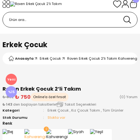
Geri Dön
Geri Dön
Geri Dön
Geri Dön
Geri Dön
k
k
 Ürünleri
iye
 Çorap
iye
tkı, Bere ve Eldiven
Erkek Çocuk
dy
 Gömlek
sesuarları
Battaniye
Anasayfa
Erkek Çocuk
Roven Erkek Çocuk 2’li Takım Kahverengi /
orap
ç Giyim
ı, Bere ve Eldiven
Body
Yeni
Roven Erkek Çocuk 2’li Takım
ise
Kazak
ttaniye
ıtçıtlı Body
%15
₺ 750
₺ 882
Online'a özel fırsat
(0) Yorum
₺ 143
den başlayan taksitlerle!
Taksit Seçenekleri
k
Mont
dy
Çorap ve Patik
Kategori
Erkek Çocuk
,
Kız Çocuk Takım
,
Tüm Ürünler
Stok Durumu
Stokta var
ömlek
Pantolon
ıtlı Body
astane Çıkışı ve Zıbın Seti
Renk
Giyim
Pijama Takımı
rap ve Patik
Pantolon