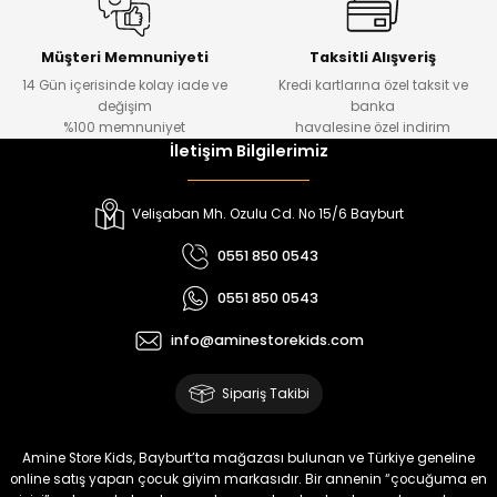
%30
Kampçı Minik Erkek Çocuk 2'li Şortlu Takım
Yeni
Müşteri Memnuniyeti
Taksitli Alışveriş
14 Gün içerisinde kolay iade ve
Kredi kartlarına özel taksit ve
₺ 500
değişim
banka
₺ 350
%100 memnuniyet
havalesine özel indirim
İletişim Bilgilerimiz
Amine
%30
Kampçı Minik Erkek Çocuk 2'li Şortlu Takım
Velişaban Mh. Ozulu Cd. No 15/6 Bayburt
Yeni
0551 850 0543
₺ 500
0551 850 0543
₺ 350
info@aminestorekids.com
Amine
%30
Kampçı Minik Erkek Çocuk 2'li Şortlu Takım
Sipariş Takibi
Yeni
₺ 500
Amine Store Kids, Bayburt’ta mağazası bulunan ve Türkiye geneline
₺ 350
online satış yapan çocuk giyim markasıdır. Bir annenin “çocuğuma en