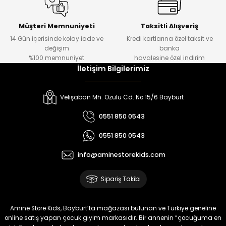
%30
Kampçı Minik Erkek Çocuk 2'li Şortlu Takım
Yeni
Müşteri Memnuniyeti
Taksitli Alışveriş
14 Gün içerisinde kolay iade ve
Kredi kartlarına özel taksit ve
₺ 500
değişim
banka
₺ 350
%100 memnuniyet
havalesine özel indirim
İletişim Bilgilerimiz
Amine
%30
Kampçı Minik Erkek Çocuk 2'li Şortlu Takım
Velişaban Mh. Ozulu Cd. No 15/6 Bayburt
Yeni
0551 850 0543
₺ 500
0551 850 0543
₺ 350
info@aminestorekids.com
Amine
%30
Kampçı Minik Erkek Çocuk 2'li Şortlu Takım
Sipariş Takibi
Yeni
₺ 500
Amine Store Kids, Bayburt’ta mağazası bulunan ve Türkiye geneline
₺ 350
online satış yapan çocuk giyim markasıdır. Bir annenin “çocuğuma en