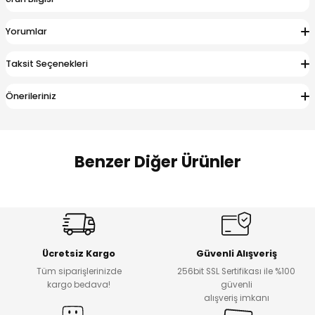
 Alt
lum
Yorumlar
ka ve Taç
Taksit Seçenekleri
lum
Önerileriniz
lek
Benzer Diğer Ürünler
Amine
Amine
%30
%24
Onca Çizgili Erkek Çocuk Şort
Urban Fit Erkek Çocuk Pantolon
Yeni
Yeni
Ücretsiz Kargo
Güvenli Alışveriş
₺ 500
₺ 850
Tüm siparişlerinizde
256bit SSL Sertifikası ile %100
₺ 350
₺ 650
kargo bedava!
güvenli
alışveriş imkanı
Amine