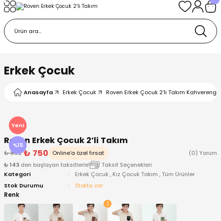
Geri Dön
Geri Dön
Geri Dön
Geri Dön
Geri Dön
k
k
 Ürünleri
iye
 Çorap
iye
tkı, Bere ve Eldiven
Erkek Çocuk
dy
 Gömlek
sesuarları
Battaniye
Anasayfa
Erkek Çocuk
Roven Erkek Çocuk 2’li Takım Kahverengi 
orap
ç Giyim
ı, Bere ve Eldiven
Body
Yeni
Roven Erkek Çocuk 2’li Takım
ise
Kazak
ttaniye
ıtçıtlı Body
%15
₺ 750
₺ 882
Online'a özel fırsat
(0) Yorum
₺ 143
den başlayan taksitlerle!
Taksit Seçenekleri
k
Mont
dy
Çorap ve Patik
Kategori
Erkek Çocuk
,
Kız Çocuk Takım
,
Tüm Ürünler
Stok Durumu
Stokta var
ömlek
Pantolon
ıtlı Body
astane Çıkışı ve Zıbın Seti
Renk
Giyim
Pijama Takımı
rap ve Patik
Pantolon