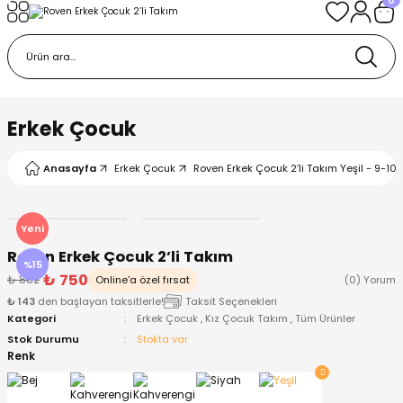
Geri Dön
Geri Dön
Geri Dön
Geri Dön
Geri Dön
k
k
 Ürünleri
iye
 Çorap
iye
tkı, Bere ve Eldiven
Erkek Çocuk
dy
 Gömlek
sesuarları
Battaniye
Anasayfa
Erkek Çocuk
Roven Erkek Çocuk 2’li Takım Yeşil - 9-10 
orap
ç Giyim
ı, Bere ve Eldiven
Body
Yeni
Roven Erkek Çocuk 2’li Takım
ise
Kazak
ttaniye
ıtçıtlı Body
%15
₺ 750
₺ 882
Online'a özel fırsat
(0) Yorum
₺ 143
den başlayan taksitlerle!
Taksit Seçenekleri
k
Mont
dy
Çorap ve Patik
Kategori
Erkek Çocuk
,
Kız Çocuk Takım
,
Tüm Ürünler
Stok Durumu
Stokta var
ömlek
Pantolon
ıtlı Body
astane Çıkışı ve Zıbın Seti
Renk
Giyim
Pijama Takımı
rap ve Patik
Pantolon