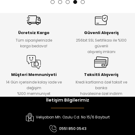
Ücretsiz Kargo
Güvenli Alışveriş
Tüm siparişlerinizde
256bit SSL Sertifikası ile %100
kargo bedava!
güvenli
alışveriş imkanı
Müşteri Memnuniyeti
Taksitli Alışveriş
14 Gün içerisinde kolay iade ve
Kredi kartlarına özel taksit ve
değişim
banka
%100 memnuniyet
havalesine özel indirim
İletişim Bilgilerimiz
Velişaban Mh. Ozulu Cd. No 15/6 Bayburt
0551 850 0543