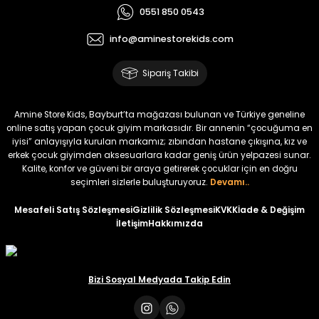
0551 850 0543
info@aminestorekids.com
Sipariş Takibi
Amine Store Kids, Bayburt’ta mağazası bulunan ve Türkiye geneline
online satış yapan çocuk giyim markasıdır. Bir annenin “çocuğuma en
iyisi” anlayışıyla kurulan markamız; zıbından hastane çıkışına, kız ve
erkek çocuk giyimden aksesuarlara kadar geniş ürün yelpazesi sunar.
Kalite, konfor ve güveni bir araya getirerek çocuklar için en doğru
seçimleri sizlerle buluşturuyoruz.
Devamı..
Mesafeli Satış Sözleşmesi
Gizlilik Sözleşmesi
KVKK
İade & Değişim
İletişim
Hakkımızda
Bizi Sosyal Medyada Takip Edin