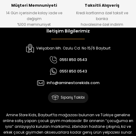
Yeni
Yeni
Müşteri Memnuniyeti
Taksitli Alışveriş
14 Gün içerisinde kolay iade ve
Kredi kartlarına özel taksit ve
₺ 1.000
₺ 800
değişim
banka
₺ 800
₺ 650
%100 memnuniyet
havalesine özel indirim
İletişim Bilgilerimiz
%17
%15
Melra Kız Çocuk Kot Pantolon
Tivon Kız Çocuk 3’lü Takım
Velişaban Mh. Ozulu Cd. No 15/6 Bayburt
Yeni
Yeni
0551 850 0543
₺ 700
₺ 2.750
0551 850 0543
₺ 580
₺ 2.340
info@aminestorekids.com
%22
%22
Koren Kız Çocuk ve Bebek Tayt
Koren Kız Çocuk ve Bebek Tayt
Sipariş Takibi
Yeni
Yeni
₺ 320
₺ 320
Amine Store Kids, Bayburt’ta mağazası bulunan ve Türkiye geneline
₺ 250
₺ 250
online satış yapan çocuk giyim markasıdır. Bir annenin “çocuğuma en
iyisi” anlayışıyla kurulan markamız; zıbından hastane çıkışına, kız ve
erkek çocuk giyimden aksesuarlara kadar geniş ürün yelpazesi sunar.