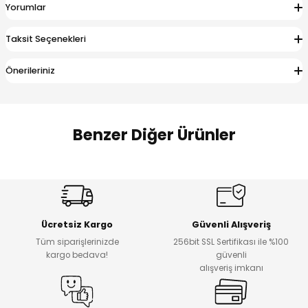
Yorumlar
 Alt
lum
Taksit Seçenekleri
ka ve Taç
Önerileriniz
lum
lek
Benzer Diğer Ürünler
Amine
%27
%14
Dantelya Kız Çocuk Tişört
Puba Unisex Kot 3’lü Takım
Yeni
Yeni
Ücretsiz Kargo
Güvenli Alışveriş
₺ 450
₺ 1.800
Tüm siparişlerinizde
256bit SSL Sertifikası ile %100
₺ 330
₺ 1.550
kargo bedava!
güvenli
alışveriş imkanı
%20
%19
Urban Kız Çocuk Süveterli Tunik Gömlek
Navi Kız Çocuk Kot Pantolon