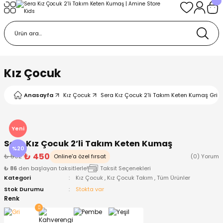
Geri Dön
Geri Dön
Geri Dön
Geri Dön
Geri Dön
k
k
 Ürünleri
iye
 Çorap
iye
tkı, Bere ve Eldiven
Kız Çocuk
dy
 Gömlek
sesuarları
Battaniye
Anasayfa
Kız Çocuk
Sera Kız Çocuk 2’li Takım Keten Kumaş Gri -
orap
ç Giyim
ı, Bere ve Eldiven
Body
Yeni
Sera Kız Çocuk 2’li Takım Keten Kumaş
ise
Kazak
ttaniye
ıtçıtlı Body
%20
₺ 450
₺ 562
Online'a özel fırsat
(0) Yorum
₺ 86
den başlayan taksitlerle!
Taksit Seçenekleri
k
Mont
dy
Çorap ve Patik
Kategori
Kız Çocuk
,
Kız Çocuk Takım
,
Tüm Ürünler
Stok Durumu
Stokta var
ömlek
Pantolon
ıtlı Body
astane Çıkışı ve Zıbın Seti
Renk
Giyim
Pijama Takımı
rap ve Patik
Pantolon