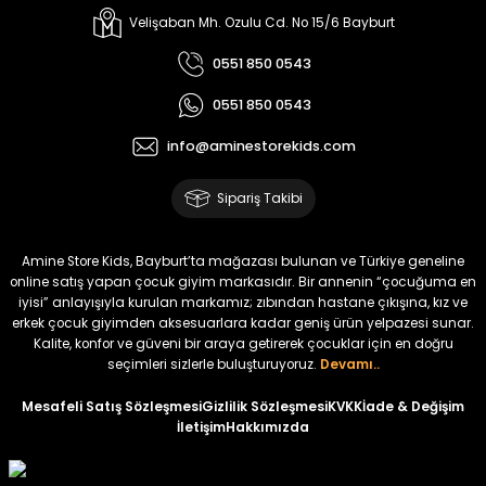
Velişaban Mh. Ozulu Cd. No 15/6 Bayburt
0551 850 0543
0551 850 0543
info@aminestorekids.com
Sipariş Takibi
Amine Store Kids, Bayburt’ta mağazası bulunan ve Türkiye geneline
online satış yapan çocuk giyim markasıdır. Bir annenin “çocuğuma en
iyisi” anlayışıyla kurulan markamız; zıbından hastane çıkışına, kız ve
erkek çocuk giyimden aksesuarlara kadar geniş ürün yelpazesi sunar.
Kalite, konfor ve güveni bir araya getirerek çocuklar için en doğru
seçimleri sizlerle buluşturuyoruz.
Devamı..
Mesafeli Satış Sözleşmesi
Gizlilik Sözleşmesi
KVKK
İade & Değişim
İletişim
Hakkımızda