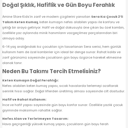
Doğal Şıklık, Hafiflik ve Gün Boyu Ferahlık
 Alt
lum
Amine Store Kids’in zarif ve modern çizgilerini yansıtan
Sera
Kız Çocuk 2’li
ka ve Taç
Takım Keten Kumaş
, keten kumaşın nefes alabilen yapısı ile konforu ve
şıklığı bir araya getiriyor. Hafif ve doğal dokusuyla öne çıkan bu özel kombin,
özellikle yaz aylarında minik hanımların vazgeçilmez parçalarından biri
lum
olmaya aday.
6-14 yaş aralığındaki kız çocukları için tasarlanan Sera serisi, hem günlük
lek
kullanım hem de özel kombinler için ideal bir denge sunar. Rahat kalıbı ve
zarif görünümü sayesinde çocukların gün boyu özgürce hareket etmesine
olanak tanır.
Neden Bu Takımı Tercih Etmelisiniz?
Keten Kumaşın Doğal Ferahlığı:
Nefes alabilen keten kumaş yapısı, sıcak havalarda terlemeyi azaltarak
serinlik hissi sağlar. Doğal liflerden üretilmiş olması sayesinde cilt dostudur.
Hafif ve Rahat Kullanım:
İnce ve hafif yapısı sayesinde gün boyu konfor sunar. Özellikle yazlık çocuk
giyiminde maksimum rahatlık sağlar.
Nefes Alan ve Terletmeyen Tasarım:
Hava geçirgenliği yüksek kumaş yapısı, çocukların gün boyu ferah