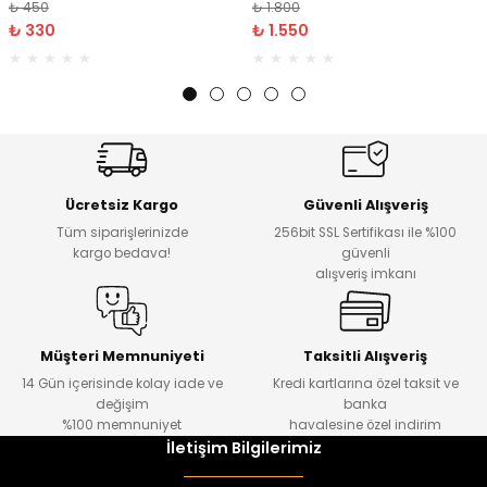
₺ 450
₺ 1.800
₺ 330
₺ 1.550
Ücretsiz Kargo
Güvenli Alışveriş
Tüm siparişlerinizde
256bit SSL Sertifikası ile %100
kargo bedava!
güvenli
alışveriş imkanı
Müşteri Memnuniyeti
Taksitli Alışveriş
14 Gün içerisinde kolay iade ve
Kredi kartlarına özel taksit ve
değişim
banka
%100 memnuniyet
havalesine özel indirim
İletişim Bilgilerimiz