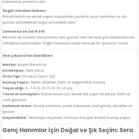
kalmasına yardımcı olur.
Özgür Hareket İmkanı:
Rahat kesimi ve esnek yapısı sayesinde çocuklar oyun oynarken ya da
günlük aktivitelerde özgürce hareket eder.
Zamansız ve Zarif Stil:
Minimal ve modern tasarımıyla hem günlük hem de özel gün kombinlerinde
rahatlıkla kullanılabilir. Doğal tonlarıyla sade ama şık bir görünüm sunar.
Öne Çıkan Ürün Özellikleri
Marka:
Amine Store Kids
Koleksiyon:
Sera Serisi
Ürün Tipi:
2’li takım (üst + alt)
Kumaş Yapısı:
Nefes alabilen, hafif ve doğal keten kumaş
Yaş Aralığı:
6-7-8-9-10-11-12-13-14 yaş
Tasarım Detayları:
Rahat kesim üst, esnek bel yapılı alt parça, hafif ve
zarif görünüm
Kullanım Alanı:
Günlük kullanım, yazlık kombinler, özel günler, davetler ve
geziler
Dayanıklılık:
Yıkamaya dayanıklı, formunu koruyan kaliteli kumaş yapısı
Genç Hanımlar İçin Doğal ve Şık Seçim: Sera