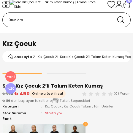
0
Geri Dön
Geri Dön
Geri Dön
Geri Dön
Geri Dön
k
k
 Ürünleri
iye
 Çorap
iye
tkı, Bere ve Eldiven
Kız Çocuk
dy
 Gömlek
sesuarları
Battaniye
Anasayfa
Kız Çocuk
Sera Kız Çocuk 2’li Takım Keten Kumaş Yeşil
orap
ç Giyim
ı, Bere ve Eldiven
Body
Yeni
Sera Kız Çocuk 2’li Takım Keten Kumaş
ise
Kazak
ttaniye
ıtçıtlı Body
%20
₺ 450
₺ 562
Online'a özel fırsat
(0) Yorum
₺ 86
den başlayan taksitlerle!
Taksit Seçenekleri
k
Mont
dy
Çorap ve Patik
Kategori
Kız Çocuk
,
Kız Çocuk Takım
,
Tüm Ürünler
Stok Durumu
Stokta yok
ömlek
Pantolon
ıtlı Body
astane Çıkışı ve Zıbın Seti
Renk
Giyim
Pijama Takımı
rap ve Patik
Pantolon