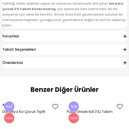
Hafifliği, nefes alabilen yapısı ve zamansız tasarımıyla öne çıkan
Sera Kız
Çocuk 2’li Takım Keten Kumaş
, yaz aylarında hem konfor hem de stil
arayanlar için ideal bir tercihtir. Amine Store Kids güvencesiyle sunulan bu
özel tasarımı keşfedin, çocuğunuzun gardırobuna doğal ve zarif bir dokunuş
katın!
Yorumlar
Taksit Seçenekleri
Önerileriniz
Benzer Diğer Ürünler
Amine
%27
%14
Dantelya Kız Çocuk Tişört
Puba Unisex Kot 3’lü Takım
Yeni
Yeni