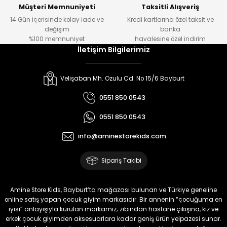
Yeni
Yeni
Müşteri Memnuniyeti
Taksitli Alışveriş
14 Gün içerisinde kolay iade ve
Kredi kartlarına özel taksit ve
₺ 1.000
₺ 800
değişim
banka
₺ 800
₺ 650
%100 memnuniyet
havalesine özel indirim
İletişim Bilgilerimiz
%17
%15
Melra Kız Çocuk Kot Pantolon
Tivon Kız Çocuk 3’lü Takım
Velişaban Mh. Ozulu Cd. No 15/6 Bayburt
Yeni
Yeni
0551 850 0543
₺ 700
₺ 2.750
0551 850 0543
₺ 580
₺ 2.340
info@aminestorekids.com
%22
%22
Koren Kız Çocuk ve Bebek Tayt
Koren Kız Çocuk ve Bebek Tayt
Sipariş Takibi
Yeni
Yeni
₺ 320
₺ 320
Amine Store Kids, Bayburt’ta mağazası bulunan ve Türkiye geneline
₺ 250
₺ 250
online satış yapan çocuk giyim markasıdır. Bir annenin “çocuğuma en
iyisi” anlayışıyla kurulan markamız; zıbından hastane çıkışına, kız ve
erkek çocuk giyimden aksesuarlara kadar geniş ürün yelpazesi sunar.