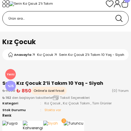
Geri Dön
Geri Dön
Geri Dön
Geri Dön
Geri Dön
k
k
 Ürünleri
iye
 Çorap
iye
tkı, Bere ve Eldiven
Kız Çocuk
dy
 Gömlek
sesuarları
Battaniye
Anasayfa
Kız Çocuk
Serin Kız Çocuk 2’li Takım 10 Yaş - Siyah
orap
ç Giyim
ı, Bere ve Eldiven
Body
Yeni
Serin Kız Çocuk 2’li Takım 10 Yaş - Siyah
ise
Kazak
ttaniye
ıtçıtlı Body
%15
₺ 850
₺ 1.000
Online'a özel fırsat
(0) Yorum
₺ 162
den başlayan taksitlerle!
Taksit Seçenekleri
k
Mont
dy
Çorap ve Patik
Kategori
Kız Çocuk
,
Kız Çocuk Takım
,
Tüm Ürünler
Stok Durumu
Stokta var
ömlek
Pantolon
ıtlı Body
astane Çıkışı ve Zıbın Seti
Renk
Giyim
Pijama Takımı
rap ve Patik
Pantolon