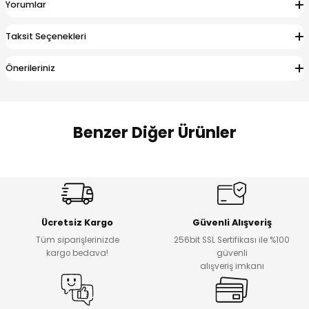
Yorumlar
 Alt
lum
Taksit Seçenekleri
ka ve Taç
Önerileriniz
lum
lek
Benzer Diğer Ürünler
Amine
%27
%14
Dantelya Kız Çocuk Tişört
Puba Unisex Kot 3’lü Takım
Yeni
Yeni
Ücretsiz Kargo
Güvenli Alışveriş
₺ 450
₺ 1.800
Tüm siparişlerinizde
256bit SSL Sertifikası ile %100
₺ 330
₺ 1.550
kargo bedava!
güvenli
alışveriş imkanı
%20
%19
Urban Kız Çocuk Süveterli Tunik Gömlek
Navi Kız Çocuk Kot Pantolon