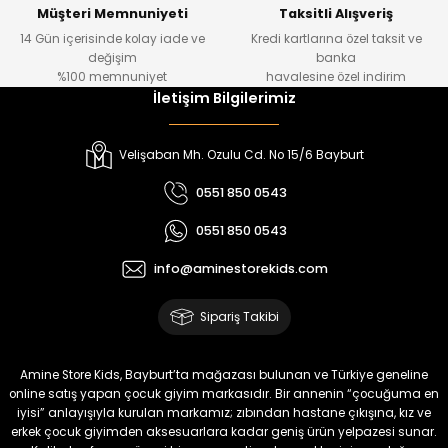
Yeni
Yeni
Müşteri Memnuniyeti
Taksitli Alışveriş
14 Gün içerisinde kolay iade ve
Kredi kartlarına özel taksit ve
₺ 1.000
₺ 800
değişim
banka
₺ 800
₺ 650
%100 memnuniyet
havalesine özel indirim
İletişim Bilgilerimiz
%17
%15
Melra Kız Çocuk Kot Pantolon
Tivon Kız Çocuk 3’lü Takım
Velişaban Mh. Ozulu Cd. No 15/6 Bayburt
Yeni
Yeni
0551 850 0543
₺ 700
₺ 2.750
0551 850 0543
₺ 580
₺ 2.340
info@aminestorekids.com
%22
%22
Koren Kız Çocuk ve Bebek Tayt
Koren Kız Çocuk ve Bebek Tayt
Sipariş Takibi
Yeni
Yeni
₺ 320
₺ 320
Amine Store Kids, Bayburt’ta mağazası bulunan ve Türkiye geneline
₺ 250
₺ 250
online satış yapan çocuk giyim markasıdır. Bir annenin “çocuğuma en
iyisi” anlayışıyla kurulan markamız; zıbından hastane çıkışına, kız ve
erkek çocuk giyimden aksesuarlara kadar geniş ürün yelpazesi sunar.