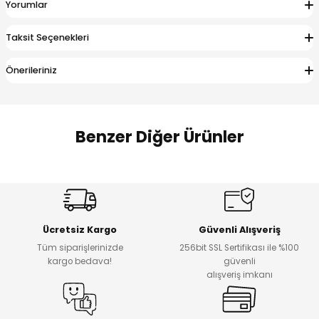
Yorumlar
 Alt
lum
Taksit Seçenekleri
ka ve Taç
Önerileriniz
lum
lek
Benzer Diğer Ürünler
Amine
%27
%14
Dantelya Kız Çocuk Tişört
Puba Unisex Kot 3’lü Takım
Yeni
Yeni
Ücretsiz Kargo
Güvenli Alışveriş
₺ 450
₺ 1.800
Tüm siparişlerinizde
256bit SSL Sertifikası ile %100
₺ 330
₺ 1.550
kargo bedava!
güvenli
alışveriş imkanı
%20
%19
Urban Kız Çocuk Süveterli Tunik Gömlek
Navi Kız Çocuk Kot Pantolon