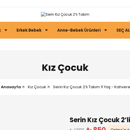
k
Erkek Bebek
Anne-Bebek Ürünleri
SEÇ AL
Kız Çocuk
Anasayfa
Kız Çocuk
Serin Kız Çocuk 2’li Takım 11 Yaş - Kahver
Serin Kız Çocuk 2’l
₺ 850
₺ 1.000
Online'a öz