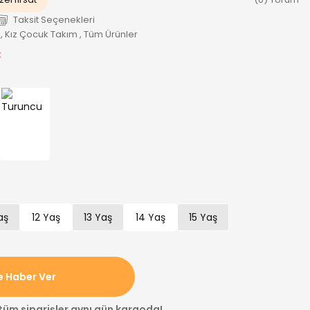
Taksit Seçenekleri
,
Kız Çocuk Takım
,
Tüm Ürünler
k
aş
12 Yaş
13 Yaş
14 Yaş
15 Yaş
e Haber Ver
 tüm siparişler aynı gün kargoda!