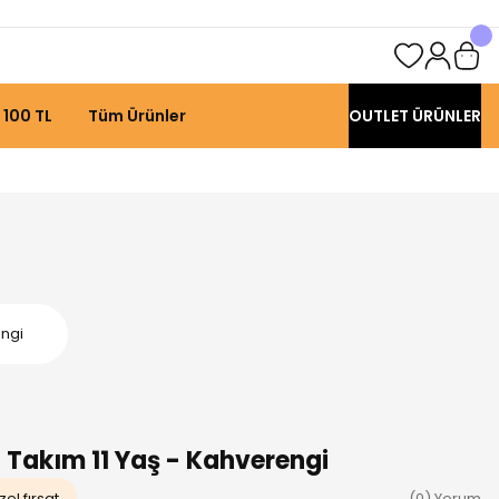
 100 TL
Tüm Ürünler
OUTLET ÜRÜNLER
engi
i Takım 11 Yaş - Kahverengi
el fırsat
(0) Yorum