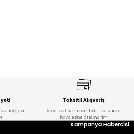
%17
antolon
Melra Kız Çocuk Kot Pantolon
Yeni
₺ 580
₺ 700
yeti
Taksitli Alışveriş
e ve değişim
Kredi kartlarına özel taksit ve banka
t
havalesine özel indirim
%22
Kampanya Habercisi
k Tayt
Koren Kız Çocuk ve Bebek Tayt