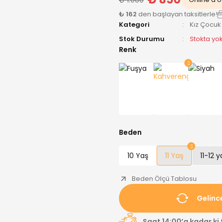
₺ 162
den başlayan taksitlerle!
Kategori
Kız Çocuk
Stok Durumu
Stokta yo
Renk
Beden
10 Yaş
11 Yaş
11-12 y
Beden Ölçü Tablosu
Gelinc
Saat 14:00’a kadar ki