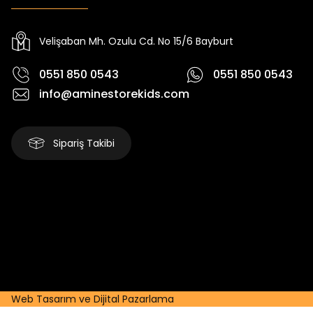
Yeni
Yeni
₺ 2.340
₺ 250
₺ 2.750
₺ 320
Velişaban Mh. Ozulu Cd. No 15/6 Bayburt
0551 850 0543
0551 850 0543
info@aminestorekids.com
Sipariş Takibi
Web Tasarım ve Dijital Pazarlama