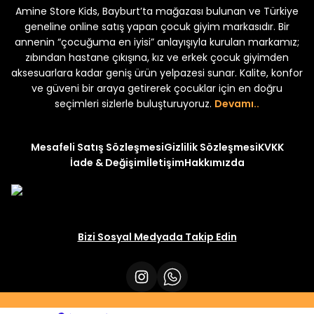
Amine Store Kids, Bayburt’ta mağazası bulunan ve Türkiye
Yeni
Yeni
₺ 250
₺ 250
₺ 320
₺ 320
geneline online satış yapan çocuk giyim markasıdır. Bir
annenin “çocuğuma en iyisi” anlayışıyla kurulan markamız;
zıbından hastane çıkışına, kız ve erkek çocuk giyimden
aksesuarlara kadar geniş ürün yelpazesi sunar. Kalite, konfor
ve güveni bir araya getirerek çocuklar için en doğru
seçimleri sizlerle buluşturuyoruz.
Devamı..
Mesafeli Satış Sözleşmesi
Gizlilik Sözleşmesi
KVKK
İade & Değişim
İletişim
Hakkımızda
Bizi Sosyal Medyada Takip Edin