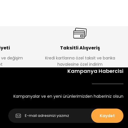
%17
antolon
Melra Kız Çocuk Kot Pantolon
Yeni
₺ 580
₺ 700
yeti
Taksitli Alışveriş
e ve değişim
Kredi kartlarına özel taksit ve banka
t
havalesine özel indirim
%22
Kampanya Habercisi
k Tayt
Koren Kız Çocuk ve Bebek Tayt
Yeni
₺ 250
₺ 320
Kampanyalar ve en yeni ürünlerimizden haberiniz olsun
Kaydet