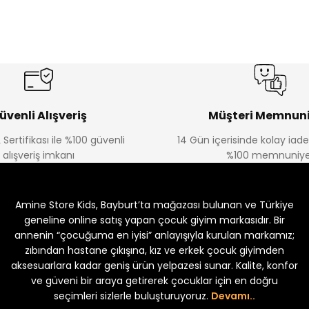
%20
%19
Urban Kız Çocuk Süveterli Tunik Gömlek
Navi Kız Çocuk Kot P
Yeni
Yeni
₺ 800
₺ 650
₺ 1.000
₺ 800
üvenli Alışveriş
Müşteri Memnuni
 Sertifikası ile %100 güvenli
14 Gün içerisinde kolay iad
alışveriş imkanı
%100 memnuniye
%22
%22
Koren Kız Çocuk ve Bebek Tayt
Koren Kız Çocuk ve Bebe
Amine Store Kids, Bayburt’ta mağazası bulunan ve Türkiye
Yeni
Yeni
₺ 250
₺ 250
₺ 320
₺ 320
geneline online satış yapan çocuk giyim markasıdır. Bir
annenin “çocuğuma en iyisi” anlayışıyla kurulan markamız;
zıbından hastane çıkışına, kız ve erkek çocuk giyimden
aksesuarlara kadar geniş ürün yelpazesi sunar. Kalite, konfor
ve güveni bir araya getirerek çocuklar için en doğru
seçimleri sizlerle buluşturuyoruz.
Devamı..