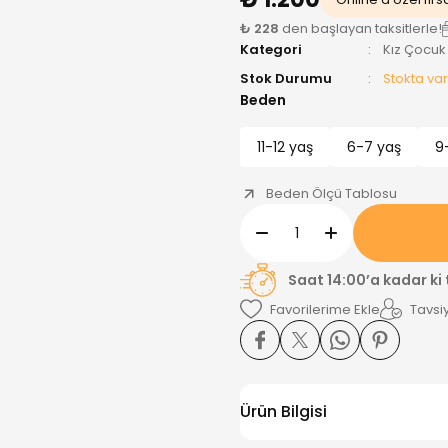
₺ 228
den başlayan taksitlerle!
Kategori
Kız Çocuk
Stok Durumu
Stokta var
Beden
11-12 yaş
6-7 yaş
9
Beden Ölçü Tablosu
Saat 14:00’a kadar ki
Tavsiy
Ürün Bilgisi