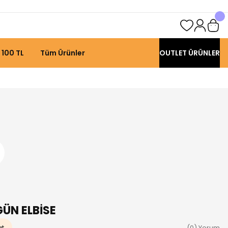
 100 TL
Tüm Ürünler
OUTLET ÜRÜNLER
GÜN ELBİSE
at
(0) Yorum