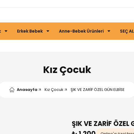
k
Erkek Bebek
Anne-Bebek Ürünleri
SEÇ AL
Kız Çocuk
Anasayfa
Kız Çocuk
ŞIK VE ZARİF ÖZEL GÜN ELBİSE
ŞIK VE ZARİF ÖZEL 
₺ 1.200
Online'a özel fırs