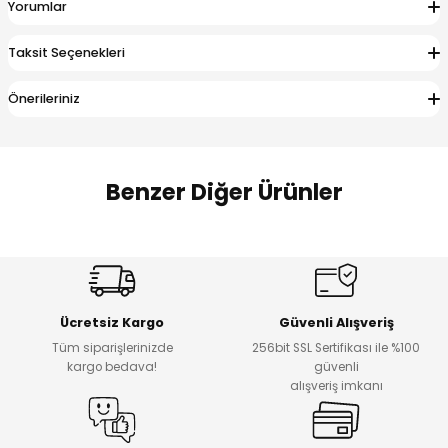
Yorumlar
 Alt
lum
Taksit Seçenekleri
ka ve Taç
Önerileriniz
lum
lek
Benzer Diğer Ürünler
Amine
%30
%17
Cars Erkek Bebek Takımı
Bagi Erkek Çocuk Kot Pantolon
Yeni
Yeni
Ücretsiz Kargo
Güvenli Alışveriş
₺ 500
₺ 700
Tüm siparişlerinizde
256bit SSL Sertifikası ile %100
₺ 350
₺ 580
kargo bedava!
güvenli
alışveriş imkanı
%17
%22
Bagi Erkek Çocuk Kot Pantolon
Luvin Erkek Bebek Tulum