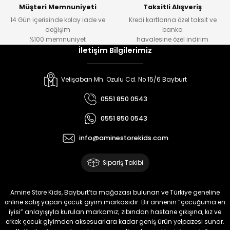
Yeni
Yeni
Müşteri Memnuniyeti
Taksitli Alışveriş
14 Gün içerisinde kolay iade ve
Kredi kartlarına özel taksit ve
₺ 700
₺ 320
değişim
banka
₺ 580
₺ 250
%100 memnuniyet
havalesine özel indirim
İletişim Bilgilerimiz
%22
%22
Luvin Erkek Bebek Tulum
Yelza Erkek Bebek Tulum
Velişaban Mh. Ozulu Cd. No 15/6 Bayburt
Yeni
Yeni
0551 850 0543
₺ 320
₺ 320
0551 850 0543
₺ 250
₺ 250
info@aminestorekids.com
%22
%22
Yovra Erkek Bebek Tulum
Yovra Erkek Bebek Tulum
Sipariş Takibi
Yeni
Yeni
₺ 320
₺ 320
Amine Store Kids, Bayburt’ta mağazası bulunan ve Türkiye geneline
₺ 250
₺ 250
online satış yapan çocuk giyim markasıdır. Bir annenin “çocuğuma en
iyisi” anlayışıyla kurulan markamız; zıbından hastane çıkışına, kız ve
erkek çocuk giyimden aksesuarlara kadar geniş ürün yelpazesi sunar.