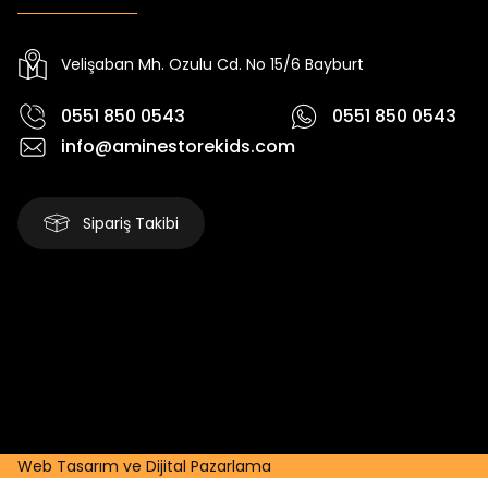
Yeni
Yeni
₺ 250
₺ 250
₺ 320
₺ 320
₺ 
Velişaban Mh. Ozulu Cd. No 15/6 Bayburt
0551 850 0543
0551 850 0543
info@aminestorekids.com
Sipariş Takibi
Web Tasarım ve Dijital Pazarlama