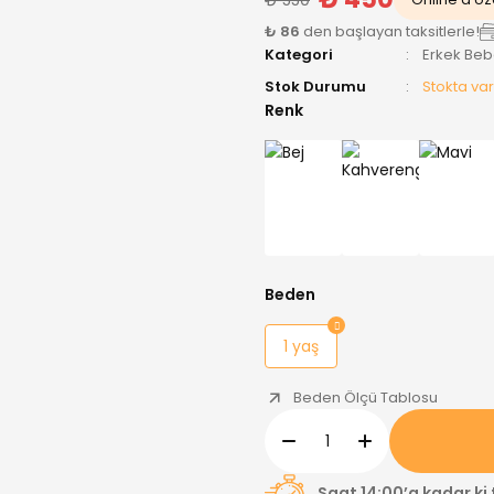
₺ 86
den başlayan taksitlerle!
Kategori
Erkek Be
Stok Durumu
Stokta var
Renk
Beden
1 yaş
Beden Ölçü Tablosu
Saat 14:00’a kadar ki