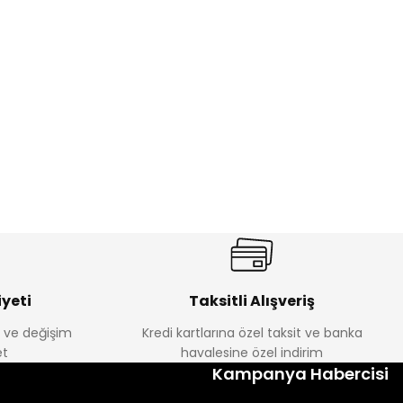
%22
%22
Luvin Erkek Bebek Tulum
Yelza Erkek Bebek Tulum
Yeni
Yeni
₺ 250
₺ 250
₺ 320
₺ 320
yeti
Taksitli Alışveriş
e ve değişim
Kredi kartlarına özel taksit ve banka
t
havalesine özel indirim
Kampanya Habercisi