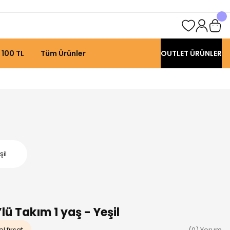
 100 TL
Tüm Ürünler
OUTLET ÜRÜNLER
şil
lü Takım 1 yaş - Yeşil
l fırsat
(0) Yorum