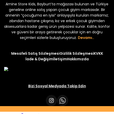
Amine Store Kids, Bayburt’ta mağazası bulunan ve Türkiye
Yeni
Yeni
₺ 250
₺ 250
320
₺ 320
geneline online satış yapan çocuk giyim markasıdır. Bir
annenin “çocuğuma en iyisi” anlayışıyla kurulan markamız;
zıbından hastane çıkışına, kız ve erkek çocuk giyimden
aksesuarlara kadar geniş ürün yelpazesi sunar. Kalite, konfor
ve güveni bir araya getirerek çocuklar için en doğru
seçimleri sizlerle buluşturuyoruz.
Devamı..
Mesafeli Satış Sözleşmesi
Gizlilik Sözleşmesi
KVKK
İade & Değişim
İletişim
Hakkımızda
Bizi Sosyal Medyada Takip Edin