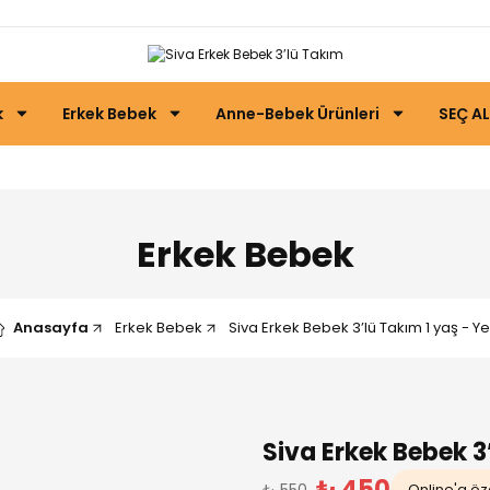
k
Erkek Bebek
Anne-Bebek Ürünleri
SEÇ AL
Erkek Bebek
Anasayfa
Erkek Bebek
Siva Erkek Bebek 3’lü Takım 1 yaş - Ye
Siva Erkek Bebek 3’
₺ 450
₺ 550
Online'a öze