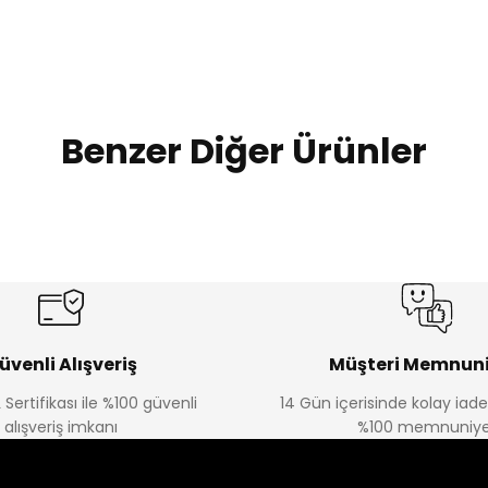
Benzer Diğer Ürünler
%17
%22
Bagi Erkek Çocuk Kot Pantolon
Luvin Erkek Bebek Tulum
Yeni
Yeni
₺ 580
₺ 250
₺ 700
₺ 320
üvenli Alışveriş
Müşteri Memnuni
 Sertifikası ile %100 güvenli
14 Gün içerisinde kolay iad
alışveriş imkanı
%100 memnuniye
%22
%22
von Erkek Bebek Tulum
Solin Erkek Bebek Tulum