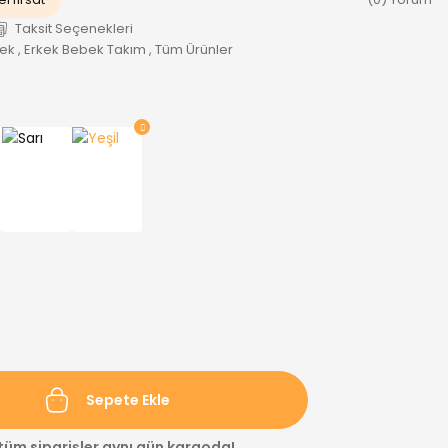
Taksit Seçenekleri
bek
,
Erkek Bebek Takım
,
Tüm Ürünler
Sepete Ekle
 tüm siparişler aynı gün kargoda!