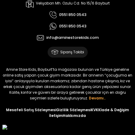
Luvin Erkek Bebek Tulum
Yelza Erkek Bebek Tulum
Velişaban Mh. Ozulu Cd. No 15/6 Bayburt
Yeni
Yeni
0551 850 0543
₺ 320
₺ 320
0551 850 0543
₺ 250
₺ 250
info@aminestorekids.com
%22
%22
Yovra Erkek Bebek Tulum
Yovra Erkek Bebek Tulum
Sipariş Takibi
Yeni
Yeni
₺ 320
₺ 320
Amine Store Kids, Bayburt’ta mağazası bulunan ve Türkiye geneline
₺ 250
₺ 250
online satış yapan çocuk giyim markasıdır. Bir annenin “çocuğuma en
iyisi” anlayışıyla kurulan markamız; zıbından hastane çıkışına, kız ve
erkek çocuk giyimden aksesuarlara kadar geniş ürün yelpazesi sunar.
%22
%22
Kalite, konfor ve güveni bir araya getirerek çocuklar için en doğru
Nivon Erkek Bebek Tulum
Solin Erkek Bebek Tulum
seçimleri sizlerle buluşturuyoruz.
Devamı..
Yeni
Yeni
Mesafeli Satış Sözleşmesi
Gizlilik Sözleşmesi
KVKK
İade & Değişim
İletişim
Hakkımızda
₺ 320
₺ 320
₺ 250
₺ 250