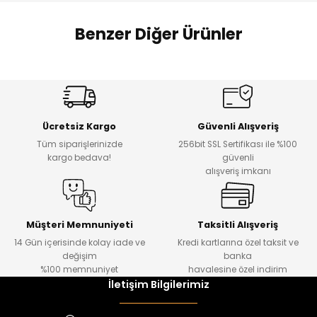
 Alt
lum
Benzer Diğer Ürünler
ka ve Taç
Amine
%30
%17
lum
Cars Erkek Bebek Takımı
Bagi Erkek Çocuk Kot Pantolon
Yeni
Yeni
lek
Ücretsiz Kargo
Güvenli Alışveriş
₺ 500
₺ 700
Tüm siparişlerinizde
256bit SSL Sertifikası ile %100
₺ 350
₺ 580
kargo bedava!
güvenli
alışveriş imkanı
%17
%22
Bagi Erkek Çocuk Kot Pantolon
Luvin Erkek Bebek Tulum
Yeni
Yeni
Müşteri Memnuniyeti
Taksitli Alışveriş
14 Gün içerisinde kolay iade ve
Kredi kartlarına özel taksit ve
₺ 700
₺ 320
değişim
banka
₺ 580
₺ 250
%100 memnuniyet
havalesine özel indirim
İletişim Bilgilerimiz
%22
%22