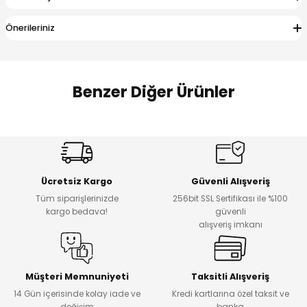
 Alt
lum
Önerileriniz
ka ve Taç
lum
Benzer Diğer Ürünler
lek
Amine
%27
%14
Dantelya Kız Çocuk Tişört
Puba Unisex Kot 3’lü Takım
Yeni
Yeni
Ücretsiz Kargo
Güvenli Alışveriş
₺ 450
₺ 1.800
Tüm siparişlerinizde
256bit SSL Sertifikası ile %100
₺ 330
₺ 1.550
kargo bedava!
güvenli
alışveriş imkanı
%20
%19
Urban Kız Çocuk Süveterli Tunik Gömlek
Navi Kız Çocuk Kot Pantolon
Yeni
Yeni
Müşteri Memnuniyeti
Taksitli Alışveriş
14 Gün içerisinde kolay iade ve
Kredi kartlarına özel taksit ve
₺ 1.000
₺ 800