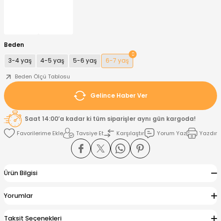
nt
Sweatshirt
ise
Pijama Takımı
Beden
ntolon
-Shirt
k
Salopet
3-4 yaş
4-5 yaş
5-6 yaş
6-7 yaş
jama Takımı
Takım
tane Çıkışı ve Zıbın Seti
-shirt
Beden Ölçü Tablosu
Gelince Haber Ver
lopet
Takım Elbise
ntolon
Takım
Saat 14:00’a kadar ki tüm siparişler aynı gün kargoda!
eatshirt
ek Alt
jama Takımı
ek Alt
Tavsiye Et
Karşılaştır
Yorum Yaz
Yazdır
hirt
lopet
Tulum
Ürün Bilgisi
kım
kımı
Yorumlar
yt
 Alt
Taksit Seçenekleri