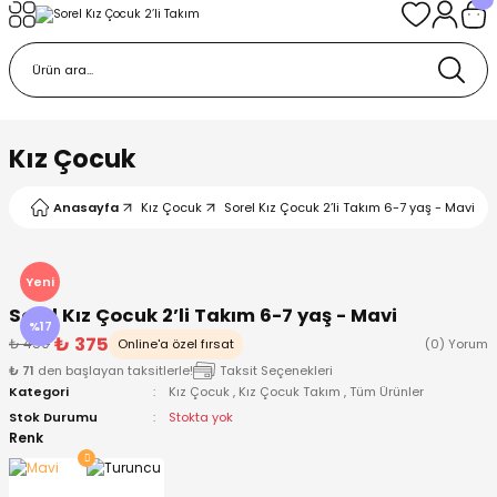
Geri Dön
Geri Dön
Geri Dön
Geri Dön
Geri Dön
k
k
 Ürünleri
iye
 Çorap
iye
tkı, Bere ve Eldiven
Kız Çocuk
dy
 Gömlek
sesuarları
Battaniye
Anasayfa
Kız Çocuk
Sorel Kız Çocuk 2’li Takım 6-7 yaş - Mavi
orap
ç Giyim
ı, Bere ve Eldiven
Body
Yeni
Sorel Kız Çocuk 2’li Takım 6-7 yaş - Mavi
ise
Kazak
ttaniye
ıtçıtlı Body
%17
₺ 375
₺ 450
Online'a özel fırsat
(0) Yorum
₺ 71
den başlayan taksitlerle!
Taksit Seçenekleri
k
Mont
dy
Çorap ve Patik
Kategori
Kız Çocuk
,
Kız Çocuk Takım
,
Tüm Ürünler
Stok Durumu
Stokta yok
ömlek
Pantolon
ıtlı Body
astane Çıkışı ve Zıbın Seti
Renk
Giyim
Pijama Takımı
rap ve Patik
Pantolon