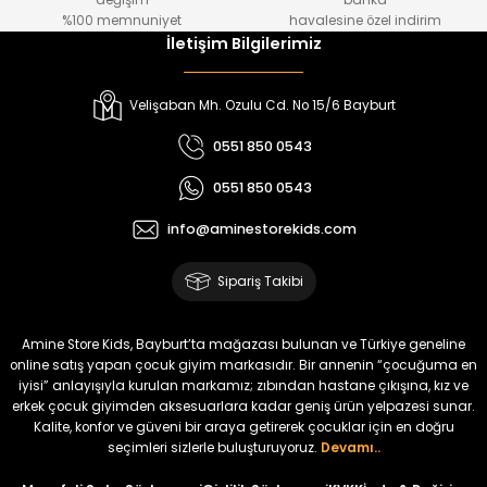
değişim
banka
₺ 800
₺ 650
%100 memnuniyet
havalesine özel indirim
İletişim Bilgilerimiz
%17
%15
Melra Kız Çocuk Kot Pantolon
Tivon Kız Çocuk 3’lü Takım
Velişaban Mh. Ozulu Cd. No 15/6 Bayburt
Yeni
Yeni
0551 850 0543
₺ 700
₺ 2.750
0551 850 0543
₺ 580
₺ 2.340
info@aminestorekids.com
%22
%22
Koren Kız Çocuk ve Bebek Tayt
Koren Kız Çocuk ve Bebek Tayt
Sipariş Takibi
Yeni
Yeni
₺ 320
₺ 320
Amine Store Kids, Bayburt’ta mağazası bulunan ve Türkiye geneline
₺ 250
₺ 250
online satış yapan çocuk giyim markasıdır. Bir annenin “çocuğuma en
iyisi” anlayışıyla kurulan markamız; zıbından hastane çıkışına, kız ve
erkek çocuk giyimden aksesuarlara kadar geniş ürün yelpazesi sunar.
%22
%22
Kalite, konfor ve güveni bir araya getirerek çocuklar için en doğru
Koren Kız Çocuk ve Bebek Tayt
Koren Kız Çocuk ve Bebek Tayt
seçimleri sizlerle buluşturuyoruz.
Devamı..
Yeni
Yeni